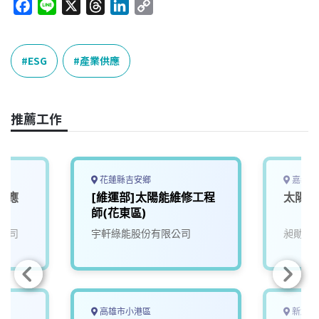
F
L
X
T
L
C
a
i
h
i
o
c
n
r
n
p
e
e
e
k
y
ESG
產業供應
b
a
e
L
o
d
d
i
o
s
I
n
推薦工作
k
n
k
花蓮縣吉安鄉
嘉義市
業應
[維運部]太陽能維修工程
太陽能
師
師(花東區)
公司
宇軒綠能股份有限公司
昶勛科
高雄市小港區
新北市