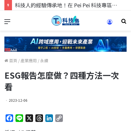
科技人的經驗傳承地！在 Pei Pei 科技專區，與學弟妹交流最硬核的技術
首頁
/
產業應用
/
永續
ESG報告怎麼做？四種方法一次
看
2023-12-06
F
L
X
T
L
C
a
i
h
i
o