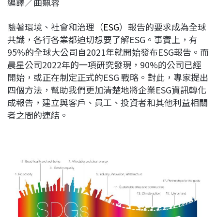
編譯／曲姵蓉
c
n
r
n
p
e
e
e
k
y
隨著環境、社會和治理（
ESG
）報告的要求成為全球
b
a
e
L
共識，各行各業都迫切想要了解ESG。事實上，有
o
d
d
i
95%的全球大公司自2021年就開始發布ESG報告。而
o
s
I
n
晨星公司2022年的一項研究發現，90%的公司已經
k
n
k
開始，或正在制定正式的ESG 戰略。對此，專家提出
四個方法，幫助我們更加清楚地將企業ESG資訊轉化
成報告，建立與客戶、員工、投資者和其他利益相關
者之間的連結。