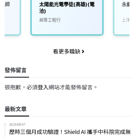
工程師
太陽能光電學徒(高雄)(電
永續能
洽)
昶尊工程行
上洋產
看更多職缺
發佈留言
很抱歉，必須
登入
網站才能發佈留言。
最新文章
2026-08-07
歷時三個月成功驗證！Shield AI 攜手中科院完成無