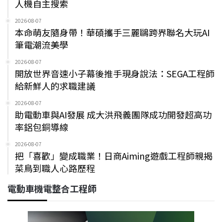
人機自主搜索
2026-08-07
本命萌友隨身帶！華碩攜手三麗鷗跨界聯名大玩AI
筆電潮流美學
2026-08-07
開放世界音速小子幕後推手現身說法：SEGA工程師
給新鮮人的求職建議
2026-08-07
助電動車與AI發展 成大洪飛義團隊成功開發超高功
率鋁包銅導線
2026-08-07
把「喜歡」變成職業！日商Aiming遊戲工程師親揭
菜鳥到職人心路歷程
電動車機電整合工程師