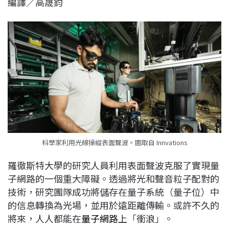
編譯／高晟鈞
c
n
r
n
p
e
e
e
k
y
b
a
e
L
o
d
d
i
o
s
I
n
k
n
k
科學家利用光線操縱表面聲波。圖取自 Innvations
羅徹斯特大學的研究人員利用表面聲波克服了實現量
子網路的一個重大障礙。透過將光和聲音粒子配對的
技術，研究團隊成功將儲存在量子系統（量子位）中
的信息轉換為光場，並用於遠距離傳輸。或許不久的
將來，人人都能在
量子網路
上「衝浪」。