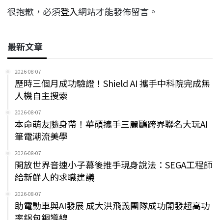
很抱歉，必須
登入
網站才能發佈留言。
最新文章
2026-08-07
歷時三個月成功驗證！Shield AI 攜手中科院完成無
人機自主搜索
2026-08-07
本命萌友隨身帶！華碩攜手三麗鷗跨界聯名大玩AI
筆電潮流美學
2026-08-07
開放世界音速小子幕後推手現身說法：SEGA工程師
給新鮮人的求職建議
2026-08-07
助電動車與AI發展 成大洪飛義團隊成功開發超高功
率鋁包銅導線