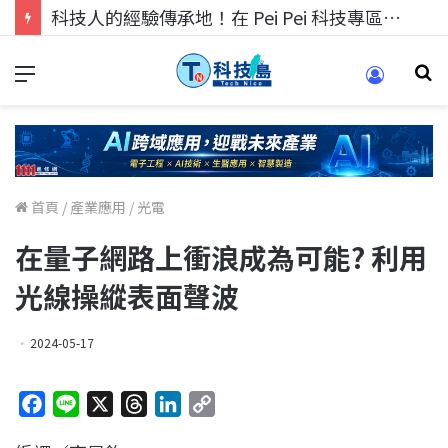
科技人的經驗傳承地！在 Pei Pei 科技專區，與學弟妹交流最硬核的技術
首頁
/
產業應用
/
光電
在量子網路上衝浪成為可能? 利用
光線操縱表面聲波
2024-05-17
F
L
X
T
L
C
a
i
h
i
o