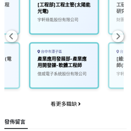
修工程
[工程部]工程主管(太陽能
工研院
光電)
研究員(
宇軒綠能股份有限公司
財團法
台中市潭子區
台南市
)(電
產業應用發展部-產業應
[維運
用開發課-軟體工程師
師(雲
億威電子系統股份有限公司
宇軒綠
看更多職缺
發佈留言