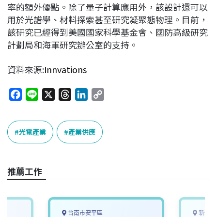
率的額外優點。除了量子計算應用外，該設計還可以
用於光譜學、材料探索甚至研究凝聚態物理。目前，
該研究已經得到美國國家科學基金會、國防高級研究
計劃局和海軍研究辦公室的支持。
資料來源:
Innvations
F
L
X
T
L
C
a
i
h
i
o
c
n
r
n
p
e
e
e
k
y
光電產業
產業供應
b
a
e
L
o
d
d
i
o
s
I
n
推薦工作
k
n
k
台南市安平區
新竹縣