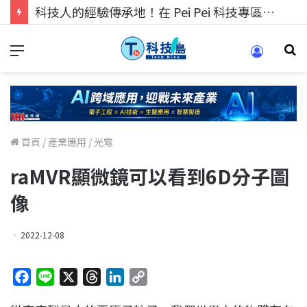
科技人找工作，就到TECH+ 科技專區!
首頁
/
產業應用
/
光電
raMVR顯微鏡可以看到6D分子圖
像
2022-12-08
F
L
X
T
L
C
a
i
h
i
o