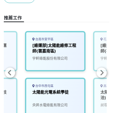
b
a
e
L
o
d
d
i
o
s
I
n
推薦工作
k
n
k
台南市安平區
花蓮縣
維運
[維運部]太陽能維修工程
[維運
師(雲嘉南區)
師(花
宇軒綠能股份有限公司
宇軒綠
台中市西屯區
高雄市
科技
太陽能光電系統學徒
太陽能
洽)
院
央昇水電綠能有限公司
昶尊工