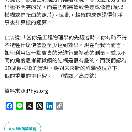
出極不明亮的光，而這些都將導致色差或像差(類似
模糊或是扭曲的照片)。因此，精確的成像還得仰賴
事後計算機的運算。
Lew說:「當你是工程物理學的先驅者時，你有時不得
不犧牲什麼使儀器至少達到效果。現在對我們而言，
如何利用每一點寶貴的光進行最準確的測量，並以不
同的角度思考顯微鏡的結構是很有趣的。而我們認為
6D成像技術的實現，將對未來新的科學發現立下一
個的重要的里程碑。」（編譯／高晟鈞）
資料來源:
Phys.org
F
L
X
T
L
C
a
i
h
i
o
c
n
r
n
p
e
e
e
k
y
raMVR顯微鏡