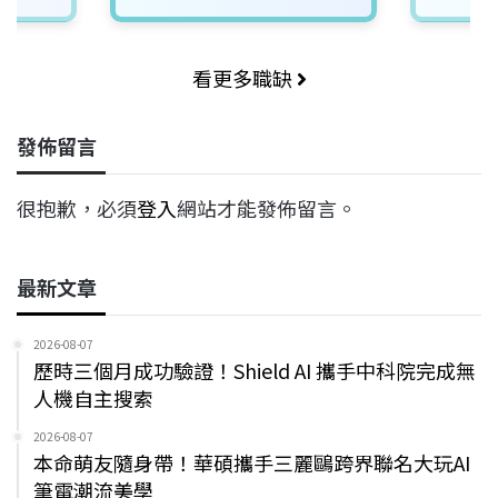
看更多職缺
發佈留言
很抱歉，必須
登入
網站才能發佈留言。
最新文章
2026-08-07
歷時三個月成功驗證！Shield AI 攜手中科院完成無
人機自主搜索
2026-08-07
本命萌友隨身帶！華碩攜手三麗鷗跨界聯名大玩AI
筆電潮流美學