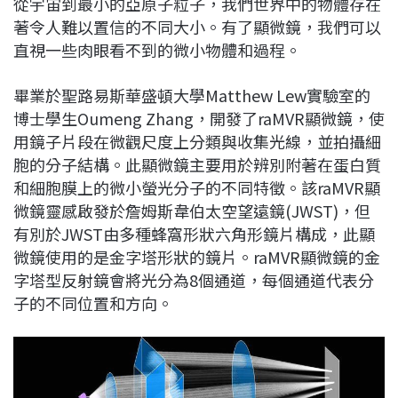
從宇宙到最小的亞原子粒子，我們世界中的物體存在
c
n
r
n
p
著令人難以置信的不同大小。有了顯微鏡，我們可以
e
e
e
k
y
直視一些肉眼看不到的微小物體和過程。
b
a
e
L
o
d
d
i
畢業於聖路易斯華盛頓大學Matthew Lew實驗室的
o
s
I
n
博士學生Oumeng Zhang，開發了raMVR顯微鏡，使
k
n
k
用鏡子片段在微觀尺度上分類與收集光線，並拍攝細
胞的分子結構。此顯微鏡主要用於辨別附著在蛋白質
和細胞膜上的微小螢光分子的不同特徵。該raMVR顯
微鏡靈感啟發於詹姆斯韋伯太空望遠鏡(JWST)，但
有別於JWST由多種蜂窩形狀六角形鏡片構成，此顯
微鏡使用的是金字塔形狀的鏡片。raMVR顯微鏡的金
字塔型反射鏡會將光分為8個通道，每個通道代表分
子的不同位置和方向。