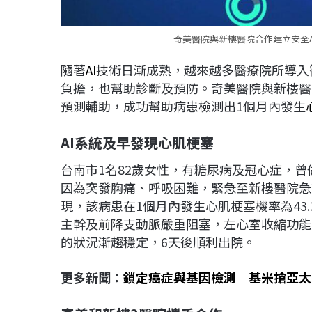
奇美醫院與新樓醫院合作建立安全AI
隨著
AI
技術日漸成熟，越來越多醫療院所導入
負擔，也幫助診斷及預防。奇美醫院與新樓醫院
預測輔助，成功幫助病患檢測出1個月內發生
AI
系統及早發現
心肌梗塞
台南市1名82歲女性，有糖尿病及冠心症，
因為突發胸痛、呼吸困難，緊急至新樓醫院急
現，該病患在1個月內發生心肌梗塞機率為43.
主幹及前降支動脈嚴重阻塞，左心室收縮功能
的狀況漸趨穩定，6天後順利出院。
更多新聞：
鎖定癌症與基因檢測 基米搶亞太