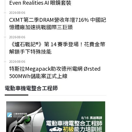
Even Realities AI 眼鏡套裝
2026-08-06
CXMT第二季DRAM營收年增716% 中國記
憶體廠加速挑戰國際三巨頭
2026-08-06
《爐石戰記®》第 14 賽季登場！花費金幣
解鎖手下特殊技能
2026-08-06
特斯拉Megapack助攻德州電網 Ørsted
500MWh儲能案正式上線
電動車機電整合工程師