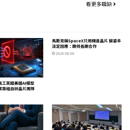
看更多職缺
馬斯克稱SpaceX只用輝達晶片 蘇姿丰
淡定回應：期待長期合作
2026-08-06
員工蒸餾美國AI模型
c證實籌組自研晶片團隊