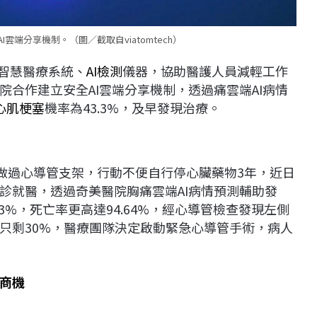
雲端分享機制。（圖／截取自viatomtech）
智慧醫療系統、
AI檢測
儀器，協助醫護人員減輕工作
合作建立安全AI雲端分享機制，透過痛雲端AI病情
心肌梗塞
機率為43.3%，及早發現治療。
曾做過心導管支架，行動不便自行停心臟藥物3年，近日
診就醫，透過奇美醫院胸痛雲端AI病情預測輔助發
3%，死亡率更高達94.64%，經心導管檢查發現左側
只剩30%，醫療團隊決定啟動緊急心導管手術，病人
商機