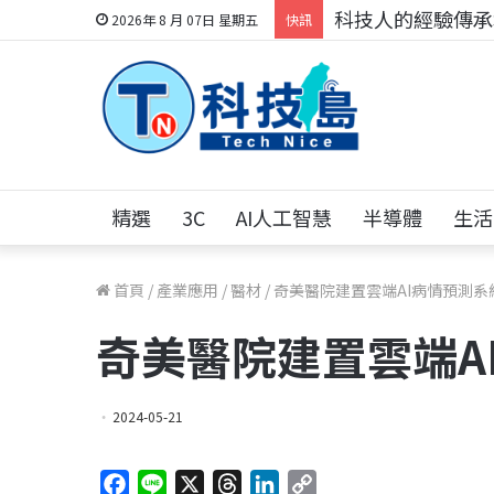
科技人的經驗傳承地
2026年 8 月 07日 星期五
快訊
精選
3C
AI人工智慧
半導體
生活
首頁
/
產業應用
/
醫材
/
奇美醫院建置雲端AI病情預測系
奇美醫院建置雲端A
2024-05-21
F
L
X
T
L
C