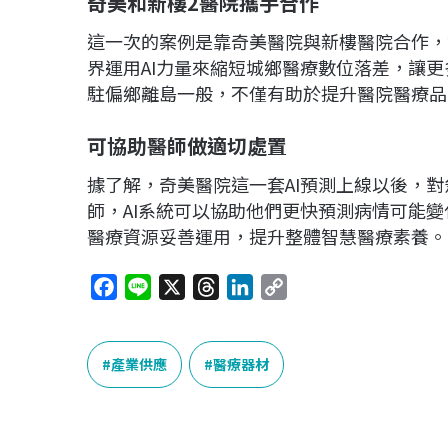
奇美和新樓2醫院攜手合作
這一次的案例是靠奇美醫院與新樓醫院合作，
界運用AI力量來縮短城鄉醫療數位落差，讓更
駐偏鄉離島一般，不僅有助於提升醫院醫療品
可協助醫師做適切處置
據了解，奇美醫院這一套AI預測上線以後，
師，AI系統可以協助他們更快預測病情可能
醫療資源妥善運用，提升整體智慧醫療素養。
F
L
X
T
L
C
a
i
h
i
o
c
n
r
n
p
e
e
e
k
y
產業供應
醫療器材
b
a
e
L
o
d
d
i
o
s
I
n