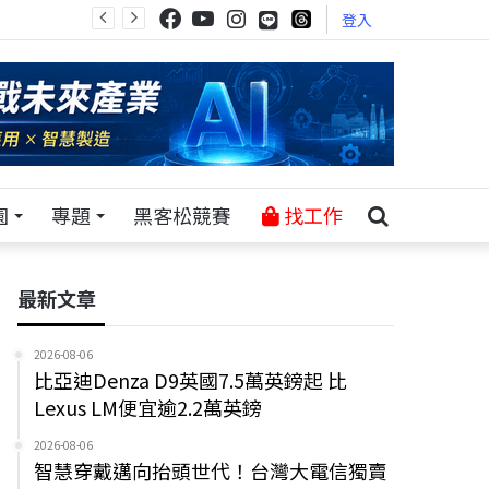
登入
園
專題
黑客松競賽
找工作
最新文章
2026-08-06
比亞迪Denza D9英國7.5萬英鎊起 比
Lexus LM便宜逾2.2萬英鎊
2026-08-06
智慧穿戴邁向抬頭世代！台灣大電信獨賣