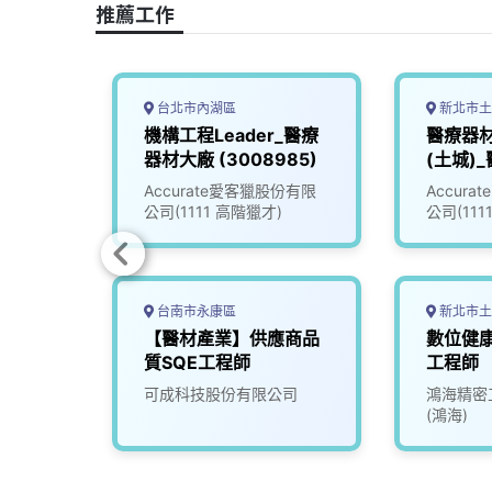
推薦工作
k
n
k
台北市內湖區
新北市土
_醫療
機構工程Leader_醫療
醫療器
66)
器材大廠 (3008985)
(土城)
(30101
份有限
Accurate愛客獵股份有限
Accur
公司(1111 高階獵才)
公司(111
台南市永康區
新北市土
程師
【醫材產業】供應商品
數位健康
質SQE工程師
工程師
司
可成科技股份有限公司
鴻海精密
(鴻海)