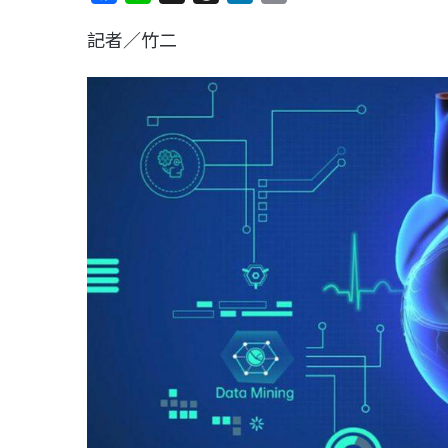
a
i
h
i
o
記者／竹二
c
n
r
n
p
e
e
e
k
y
b
a
e
L
o
d
d
i
o
s
I
n
k
n
k