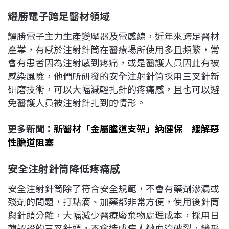
耀勝電子跨足醫材領域
耀勝電子主力生產變壓器及電感線，近年來跨足醫材
產業，有感於注射針筒在醫療場所使用多且頻繁，常
會有患者因為注射感到疼痛，或是醫護人員因此有被
感染風險，他們所研發的安全注射針筒採用三叉針新
研磨技術，可以大幅減輕扎針的疼痛感，且也可以避
免醫護人員被注射針扎到的情形。
更多新聞：
新醫材「金屬膽道支架」納健保 緩解惡
性膽道阻塞
安全注射針筒降低疼痛感
安全注射針筒除了符合安全規範，不會有藥劑滲漏或
殘劑的問題，打點滴、加藥都非常方便，使用後針筒
與針頭分離，大幅減少醫療廢棄物處理成本，採用日
韓認證的三叉針頭，不會造成病人微血管破裂，幾乎