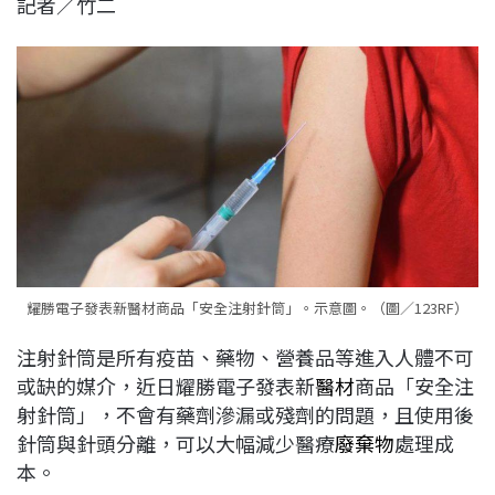
記者／竹二
c
n
r
n
p
e
e
e
k
y
b
a
e
L
o
d
d
i
o
s
I
n
k
n
k
耀勝電子發表新醫材商品「安全注射針筒」。示意圖。（圖／123RF）
注射針筒是所有疫苗、藥物、營養品等進入人體不可
或缺的媒介，近日耀勝電子發表新
醫材
商品「安全注
射針筒」，不會有藥劑滲漏或殘劑的問題，且使用後
針筒與針頭分離，可以大幅減少醫療
廢棄物
處理成
本。