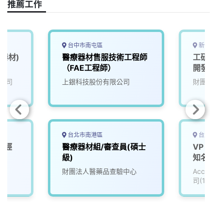
o
s
I
n
推薦工作
k
n
k
台中市南屯區
新竹縣
器材)
醫療器材售服技術工程師
工研院
（FAE工程師）
開發實
公司
上銀科技股份有限公司
財團法
台北市南港區
台北市
無經
醫療器材組/審查員(碩士
VP (or
級)
知名醫
(3007
財團法人醫藥品查驗中心
Accu
司(111