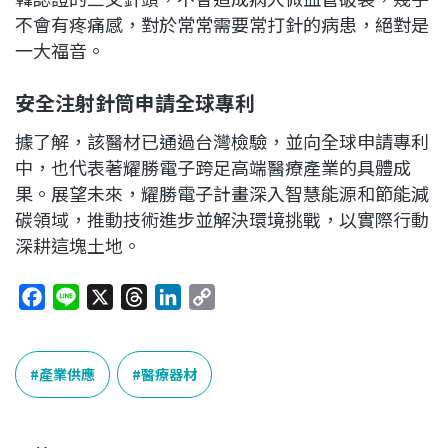
不會有疼痛感，對於常常需要常打針的病患，絕對是
一大福音。
安全注射針筒申請全球專利
據了解，該醫材已通過台灣檢驗，並向全球申請專利
中，也代表著耀勝電子跨足高端醫療產業的具體成
果。展望未來，耀勝電子計畫深入智慧能源和節能減
碳領域，推動技術進步並解決環境挑戰，以實際行動
深耕這塊土地。
F
L
X
T
L
C
a
i
h
i
o
c
n
r
n
p
e
e
e
k
y
產業供應
醫療器材
b
a
e
L
o
d
d
i