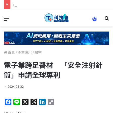
科技人找工作，就到TECH+ 科技專區!
首頁
/
產業應用
/
醫材
電子業跨足醫材 「安全注射針
筒」申請全球專利
2024-05-22
F
L
X
T
L
C
a
i
h
i
o