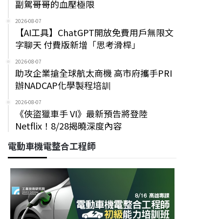
副駕哥哥的血壓極限
2026-08-07
【AI工具】ChatGPT開放免費用戶無限文
字聊天 付費版新增「思考滑桿」
2026-08-07
助攻企業搶全球航太商機 高市府攜手PRI
辦NADCAP化學製程培訓
2026-08-07
《俠盜獵車手 VI》最新預告將登陸
Netflix！8/28揭曉深度內容
電動車機電整合工程師