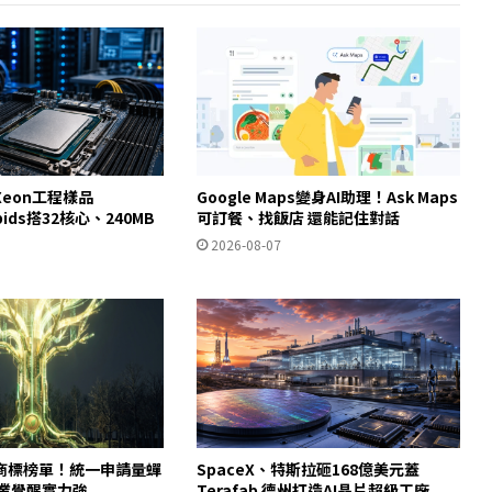
eon工程樣品
Google Maps變身AI助理！Ask Maps
apids搭32核心、240MB
可訂餐、找飯店 還能記住對話
2026-08-07
商標榜單！統一申請量蟬
SpaceX、特斯拉砸168億美元蓋
產業覺醒實力強
Terafab 德州打造AI晶片超級工廠