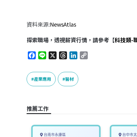
資料來源:
NewsAtlas
探索職場，透視薪資行情，請參考【
科技類-
F
L
X
T
L
C
a
i
h
i
o
c
n
r
n
p
e
e
e
k
y
產業應用
醫材
b
a
e
L
o
d
d
i
o
s
I
n
推薦工作
k
n
k
台南市永康區
台中市太