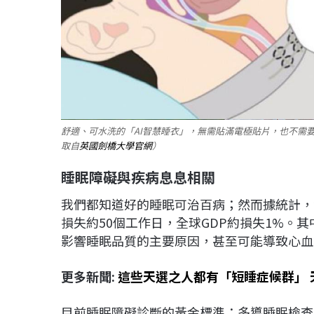
舒適、可水洗的「AI智慧睡衣」，無需貼滿電極貼片，也不需
取自
英國劍橋大學官網
）
睡眠障礙與疾病息息相關
我們都知道好的睡眠可治百病；然而據統計，
損失約50個工作日，全球GDP約損失1%。
影響睡眠品質的主要原因，甚至可能導致心血
更多新聞:
這些天選之人都有「短睡症候群」 
目前睡眠障礙診斷的黃金標準：多導睡眠檢查