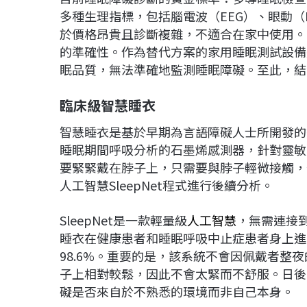
多種生理指標，包括腦電波（EEG）、眼動（
於價格昂貴且診斷複雜，不適合在家中使用。
的準確性。作為替代方案的家用睡眠測試設備
眠品質，無法準確地監測睡眠障礙。至此，結
臨床級智慧睡衣
智慧睡衣是基於早期為言語障礙人士所開發的
睡眠期間呼吸分析的石墨烯感測器，針對靈敏
要緊緊戴在脖子上，只需要與脖子輕微接觸，
人工智慧SleepNet程式進行後續分析。
SleepNet是一款輕量級
人工智慧
，無需連接
睡衣在健康患者和睡眠呼吸中止症患者身上進
98.6%。重要的是，該系統不會因佩戴者整
子上相對較鬆，因此不會太緊而不舒服。日後
礙是否來自於不熟悉的環境而非自己本身。