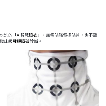
水洗的「
AI
智慧
睡衣
」，無需貼滿電極貼片，也不需
臨床級
睡眠障礙
診斷。