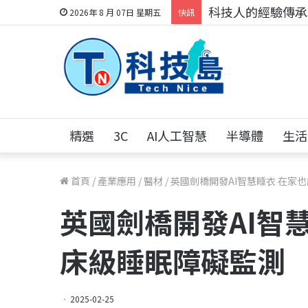
科技人的經驗傳承地
2026年 8 月 07日 星期五
快訊
精選
3C
AI人工智慧
半導體
生活
首頁
/
產業應用
/
醫材
/
英國劍橋開發AI智慧睡衣 在家
英國劍橋開發AI智
床級睡眠障礙監測
2025-02-25