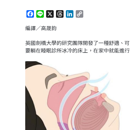
F
L
X
T
L
C
a
i
h
i
o
編譯／高晟鈞
c
n
r
n
p
e
e
e
k
y
英國劍橋大學的研究團隊開發了一種舒適、可
b
a
e
L
要躺在睡眠診所冰冷的床上，在家中就能進行
o
d
d
i
o
s
I
n
k
n
k