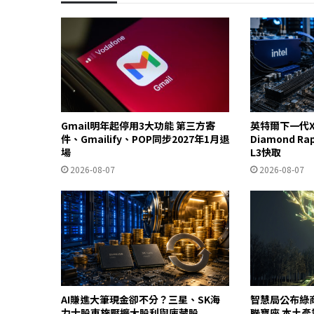
Gmail明年起停用3大功能 第三方寄
英特爾下一代X
件、Gmailify、POP同步2027年1月退
Diamond R
場
L3快取
2026-08-07
2026-08-07
AI賺進大筆現金卻不分？三星、SK海
智慧局公布綠
力士股東施壓擴大股利與庫藏股
聯寶座 本土