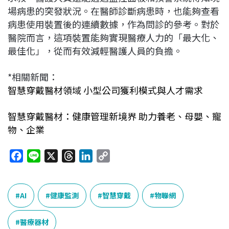
場病患的突發狀況。在醫師診斷病患時，也能夠查看
病患使用裝置後的連續數據，作為問診的參考。對於
醫院而言，這項裝置能夠實現醫療人力的「最大化、
最佳化」，從而有效減輕醫護人員的負擔。
*相關新聞：
智慧穿戴醫材領域 小型公司獲利模式與人才需求
智慧穿戴醫材：健康管理新境界 助力養老、母嬰、寵
物、企業
F
L
X
T
L
C
a
i
h
i
o
c
n
r
n
p
e
e
e
k
y
AI
健康監測
智慧穿戴
物聯網
b
a
e
L
o
d
d
i
醫療器材