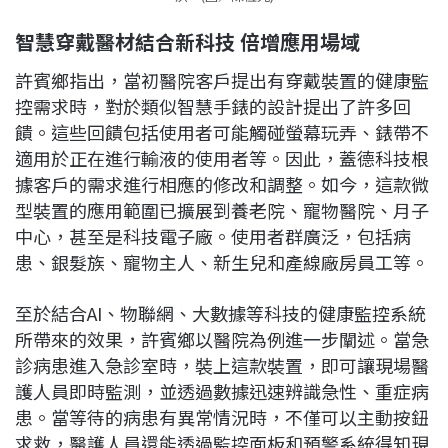
智慧穿戴醫材結合新科技
倍增應用場域
許賓鄉指出，當初醫院客戶提出有穿戴裝置的健康監
控需求時，對於類似智慧手錶的設計提出了許多回
饋。這些回饋包括使用者可能觸碰螢幕玩弄、錶帶不
適用於正在進行輸液的使用者等。因此，蓋德科技根
據客戶的需求進行相應的修改和調整。如今，這款微
型裝置的應用範圍已擴展到養老院、寵物醫院、月子
中心，甚至是科技電子廠。使用者群廣泛，包括病
患、銀髮族、寵物主人、新生兒和產線廠房員工等。
至於結合AI、物聯網、大數據等科技的健康監控系統
所帶來的效果，許賓鄉以醫院為例進一步闡述。當急
診病患進入急診室時，裝上這款裝置，即可讓現場醫
護人員即時監測，並透過數據迅速辨識急性、重症病
患。當等待的病患有異常情況時，不僅可以主動按鈕
求救，醫護人員還能透過監控面板和預警系統得知現