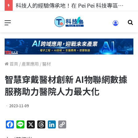
科技人的經驗傳承地！在 Pei Pei 科技專區，與學弟妹交流最硬核的技術
首頁
/
產業應用
/
醫材
智慧穿戴醫材創新 AI物聯網數據
服務助力醫院人力最大化
2023-11-09
F
L
X
T
L
C
a
i
h
i
o