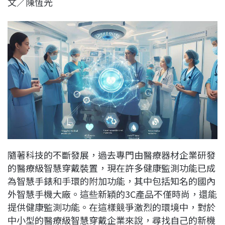
文／陳恆光
c
n
r
n
p
e
e
e
k
y
b
a
e
L
o
d
d
i
o
s
I
n
k
n
k
隨著科技的不斷發展，過去專門由醫療器材企業研發
的醫療級智慧穿戴裝置，現在許多健康監測功能已成
為智慧手錶和手環的附加功能，其中包括知名的國內
外智慧手機大廠。這些新穎的3C產品不僅時尚，還能
提供健康監測功能。在這樣競爭激烈的環境中，對於
中小型的醫療級智慧穿戴企業來說，尋找自己的新機