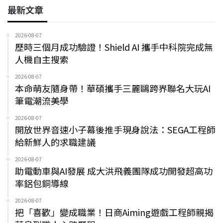
最新文章
2026-08-07
歷時三個月成功驗證！Shield AI 攜手中科院完成無
人機自主搜索
2026-08-07
本命萌友隨身帶！華碩攜手三麗鷗跨界聯名大玩AI
筆電潮流美學
2026-08-07
開放世界音速小子幕後推手現身說法：SEGA工程師
給新鮮人的求職建議
2026-08-07
助電動車與AI發展 成大洪飛義團隊成功開發超高功
率鋁包銅導線
2026-08-07
把「喜歡」變成職業！日商Aiming遊戲工程師親揭