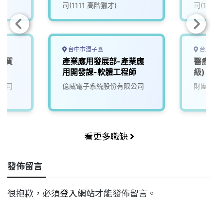
司(1111 高階獵才)
司(111
台中市潭子區
台北市
品質
產業應用發展部-產業應
醫療器
用開發課-軟體工程師
級)
公司
億威電子系統股份有限公司
財團法
看更多職缺
發佈留言
很抱歉，必須
登入
網站才能發佈留言。