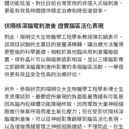
體功能低落。對比目前台灣常用的非侵入式磁刺激，
更能有效長時間提供穩定治療和降低復發率。
伏隔核深腦電刺激後
證實腦區活化表現
對此，陽明交大生物醫學工程學系教授陳右穎表示，
該項目試驗的主要目的是釐清機轉，讓治療方法獲得
更堅強的科學基礎。相較於其他臨床用刺激電極裝
置，探針晶片可以與磁振造影相容，並以三維腦影像
立即觀察深腦電刺激所影響的多個腦區活動，一舉提
供更有效且安全性高的治療評估。
另外，參與研究的陽明交大生物醫學工程學系博士生
李思儒談到，憂鬱症所展現的負面能量情緒有可能是
因為腦內粒線體功能障礙所致，因而導致大量神經細
胞進行無氧呼吸而產生氧化壓力；但在受到伏隔核深
腦電刺激後，可以從神經影像觀察到腦區活化表現，
以及增強情緒管理之神經迴路連結。不僅如此，在生