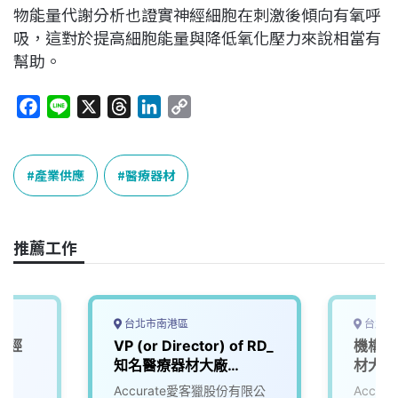
物能量代謝分析也證實神經細胞在刺激後傾向有氧呼
吸，這對於提高細胞能量與降低氧化壓力來說相當有
幫助。
F
L
X
T
L
C
a
i
h
i
o
c
n
r
n
p
e
e
e
k
y
產業供應
醫療器材
b
a
e
L
o
d
d
i
o
s
I
n
推薦工作
k
n
k
台北市南港區
台北市
無經
VP (or Director) of RD_
機構工程
知名醫療器材大廠
材大廠 
(3007483)
Accurate愛客獵股份有限公
Accu