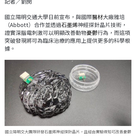
記者／劉閔
c
n
r
n
p
e
e
e
k
y
國立陽明交通大學日前宣布，與國際
醫材
大廠雅培
b
a
e
L
（Abbott）合作並透過
石墨烯
神經探針晶片技術，
o
d
d
i
證實深腦電刺激可以明顯改善動物
憂鬱
行為，而這項
o
s
I
n
突破發現將可為臨床治療的應用上提供更多的科學根
k
n
k
據。
國立陽明交大團隊研發石墨烯神經探針晶片，且經由實驗得知可改善憂鬱