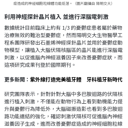
症造成的神經細胞粒線體功能低落。（圖片翻攝自 陽明交大）
利用神經探針晶片植入
並進行深腦電刺激
數據統計目前臨床上約有 1/3 的憂鬱症患者屬於藥物
治療無效的難治型憂鬱症，然而陽明交大生物醫學工
程系團隊研發出石墨烯神經探針晶片並用於憂鬱症動
物模型，讓植入大腦伏隔核腦區的晶片能進行深腦電
刺激，以促進腦內神經滋養因子來改善憂鬱症狀，而
這項研究成果刊登於國際期刊。
更多新聞：
紫外線打造完美植牙體 牙科植牙新時代
研究團隊表示，針對針對大腦中多巴胺迴路的伏隔核
進行植入刺激，不僅能在動物行為上看到動機能力提
升與憂鬱行為降低外，大腦磁振造影也看到多巴胺迴
路功能連結的強化，確認刺激伏隔核可促進腦內神經
滋養因子生成，進而改善憂鬱症造成的神經細胞粒線