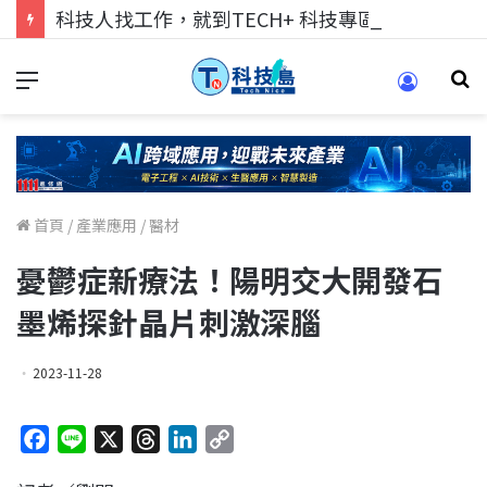
科技人找工作，就到TECH+ 科技專區!
首頁
/
產業應用
/
醫材
憂鬱症新療法！陽明交大開發石
墨烯探針晶片刺激深腦
2023-11-28
F
L
X
T
L
C
a
i
h
i
o