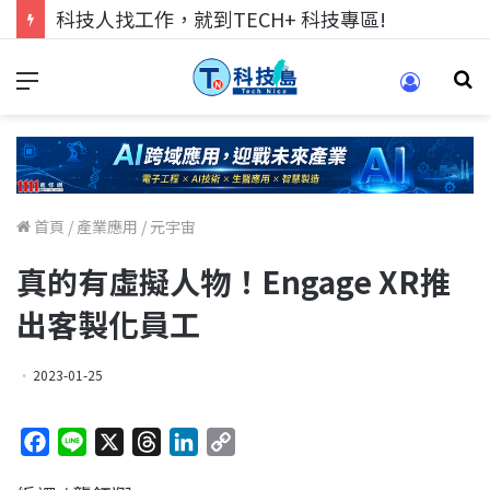
跨世代的技術對話！來 Pei Pei 科技專區，用專業洞察引領學弟妹成長
首頁
/
產業應用
/
元宇宙
真的有虛擬人物！Engage XR推
出客製化員工
2023-01-25
F
L
X
T
L
C
a
i
h
i
o