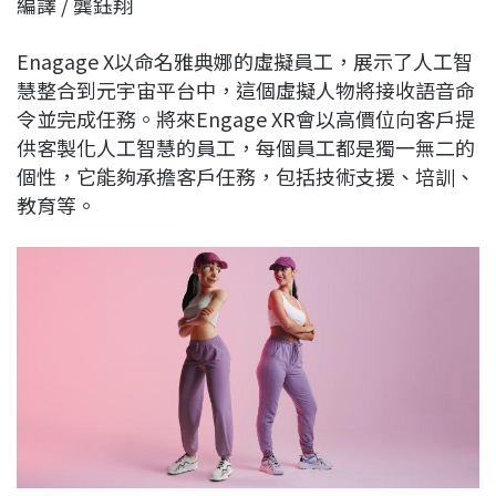
編譯 / 龔鈺翔
c
n
r
n
p
e
e
e
k
y
Enagage X以命名雅典娜的虛擬員工，展示了人工智
b
a
e
L
慧整合到元宇宙平台中，這個虛擬人物將接收語音命
o
d
d
i
令並完成任務。將來Engage XR會以高價位向客戶提
o
s
I
n
供客製化人工智慧的員工，每個員工都是獨一無二的
k
n
k
個性，它能夠承擔客戶任務，包括技術支援、培訓、
教育等。