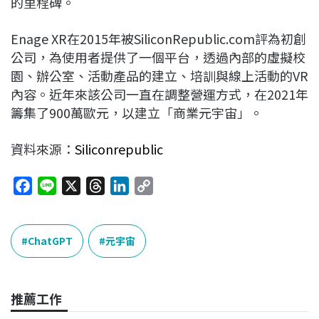
的里程碑。
Enage XR在2015年被SiliconRepublic.com評為初創
公司，為使用者提供了一個平台，透過內部的虛擬校
園、辦公室、活動產品的建立、培訓與線上活動的VR
內容。近年來該公司一直在調整營運方式，在2021年
籌集了900萬歐元，以建立「商業元宇宙」。
資料來源：
Siliconrepublic
F
L
X
T
L
C
a
i
h
i
o
c
n
r
n
p
e
e
e
k
y
ChatGPT
元宇宙
b
a
e
L
o
d
d
i
o
s
I
n
推薦工作
k
n
k