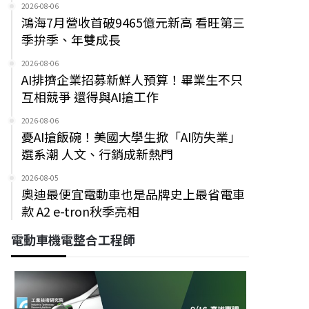
2026-08-06
鴻海7月營收首破9465億元新高 看旺第三
季拚季、年雙成長
2026-08-06
AI排擠企業招募新鮮人預算！畢業生不只
互相競爭 還得與AI搶工作
2026-08-06
憂AI搶飯碗！美國大學生掀「AI防失業」
選系潮 人文、行銷成新熱門
2026-08-05
奧迪最便宜電動車也是品牌史上最省電車
款 A2 e-tron秋季亮相
電動車機電整合工程師