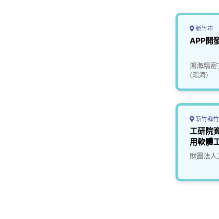
新竹市
APP開
鴻海精密
(鴻海)
新竹縣竹
工研院
用軟體工
財團法人