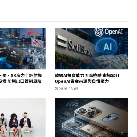
三星、SK海力士評估導
軟銀AI投資能力面臨檢驗 市場緊盯
設備 防堵出口管制風險
OpenAI資金來源與負債壓力
2026-08-05