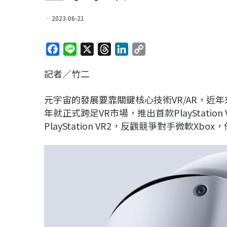
2023-06-21
F
L
X
T
L
C
a
i
h
i
o
記者／竹二
c
n
r
n
p
e
e
e
k
y
元宇宙的發展要靠關鍵核心技術VR/AR，近年
b
a
e
L
年就正式跨足VR市場，推出首款PlayStat
o
d
d
i
PlayStation VR2，反觀競爭對手微軟
o
s
I
n
k
n
k