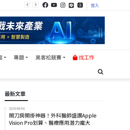
登入
園
專題
黑客松競賽
找工作
最新文章
2026-08-06
開刀房開掛神器！外科醫師盛讚Apple
Vision Pro划算、醫療應用潛力龐大