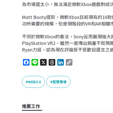
為市場還太小，無法滿足微軟Xbox遊戲對成
Matt Booty提到，微軟Xbox目前現有
功所需要的規模，但是現階段的VR和AR相
不同於微軟Xbox的看法，Sony反而展現
PlayStation VR2，雖然一度傳出銷量不如
Ryan力挺，認為現在評論受不受歡迎還言之
F
L
X
T
L
C
a
i
h
i
o
c
n
r
n
p
e
e
e
k
y
WEB3.0
智慧實境
b
a
e
L
o
d
d
i
o
s
I
n
推薦工作
k
n
k