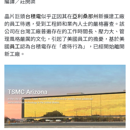
編譯／莊閔棻
c
n
r
n
p
e
e
e
k
y
晶片巨頭
台積電
似乎正因其在
亞利桑那州
新擴建工廠
b
a
e
L
的員工待遇，受到工程師和業內人士的嚴格審查。該
o
d
d
i
公司在台灣工廠普遍存在的工作時間長、壓力大、管
o
s
I
n
理風格嚴厲的文化，引起了美國員工的擔憂，基於美
k
n
k
國
員工
認為台積電存在「虐待行為」，已經開始離開
新工廠。