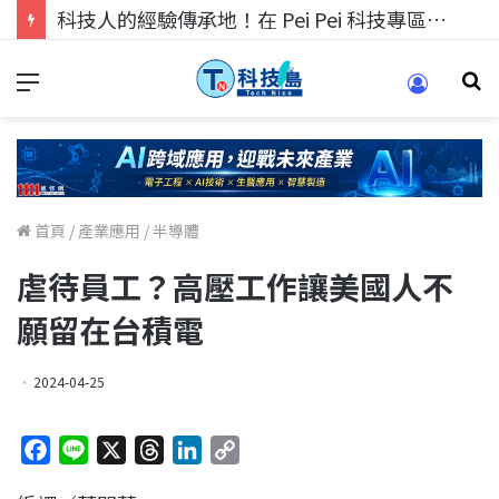
科技人找工作，就到TECH+ 科技專區!
首頁
/
產業應用
/
半導體
虐待員工？高壓工作讓美國人不
願留在台積電
2024-04-25
F
L
X
T
L
C
a
i
h
i
o