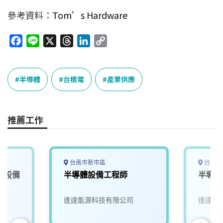
參考資料：
Tom’s Hardware
F
L
X
T
L
C
a
i
h
i
o
c
n
r
n
p
e
e
e
k
y
半導體
台積電
產業供應
b
a
e
L
o
d
d
i
o
s
I
n
推薦工作
k
n
k
台南市新市區
台中市
體設備
半導體設備工程師
半導體
逢達能源科技有限公司
逢達能