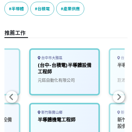
c
n
r
n
p
e
e
e
k
y
半導體
台積電
產業供應
b
a
e
L
o
d
d
i
o
s
I
n
推薦工作
k
n
k
台中市大雅區
台中市
(台中-台積電)半導體設備
半導體
工程師
元鈺自動化有限公司
巨沛股
新竹縣寶山鄉
新竹縣
體設備
半導體機電工程師
新竹台
設備助