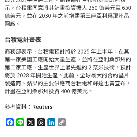
示，台積電同意將其計畫投資擴大 250 億美元至 650
億美元，並在 2030 年之前增建第三座亞利桑那州晶
圓廠。
台積電計畫表
商務部表示，台積電預計將於 2025 年上半年，在其
第一家美國工廠開始大量生產，並將在亞利桑那州的
第二家工廠，生產世界上最先進的 2 奈米技術，預計
將於 2028 年開始生產。此前，全球最大的合約晶片
製造商、蘋果的主要供應商台積電和輝達也曾宣布，
計畫在亞利桑那州投資 400 億美元。
參考資料：
Reuters
F
L
X
T
L
C
a
i
h
i
o