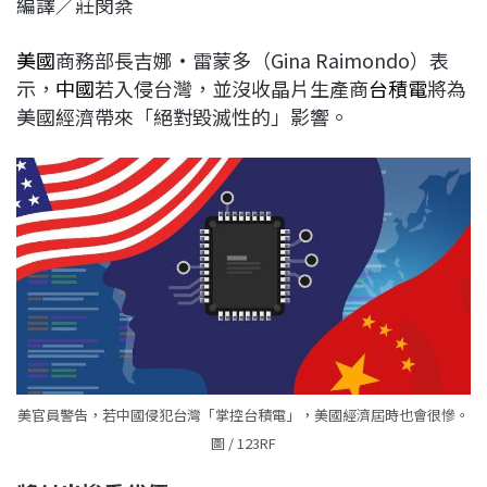
編譯／莊閔棻
c
n
r
n
p
e
e
e
k
y
美國
商務部長吉娜·雷蒙多（Gina Raimondo）表
b
a
e
L
示，
中國
若入侵台灣，並沒收晶片生產商
台積電
將為
o
d
d
i
美國經濟帶來「絕對毀滅性的」影響。
o
s
I
n
k
n
k
美官員警告，若中國侵犯台灣「掌控台積電」，美國經濟屆時也會很慘。
圖 / 123RF