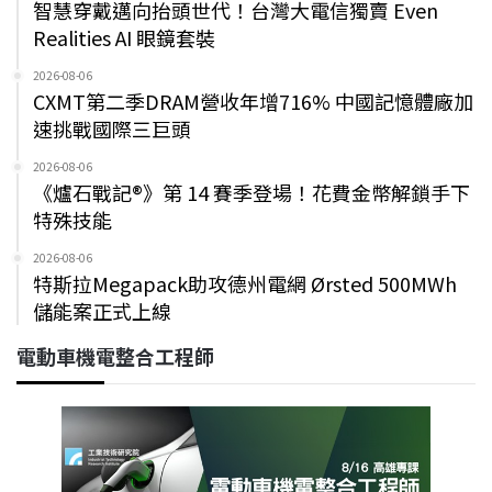
智慧穿戴邁向抬頭世代！台灣大電信獨賣 Even
Realities AI 眼鏡套裝
2026-08-06
CXMT第二季DRAM營收年增716% 中國記憶體廠加
速挑戰國際三巨頭
2026-08-06
《爐石戰記®》第 14 賽季登場！花費金幣解鎖手下
特殊技能
2026-08-06
特斯拉Megapack助攻德州電網 Ørsted 500MWh
儲能案正式上線
電動車機電整合工程師