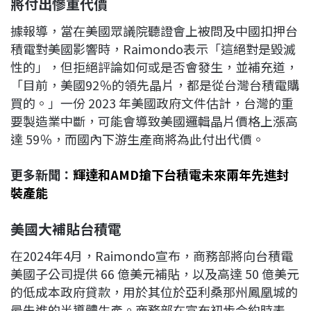
將付出慘重代價
據報導，當在美國眾議院聽證會上被問及中國扣押台
積電對美國影響時，Raimondo表示「這絕對是毀滅
性的」，但拒絕評論如何或是否會發生，並補充道，
「目前，美國92％的領先晶片，都是從台灣台積電購
買的。」一份 2023 年美國政府文件估計，台灣的重
要製造業中斷，可能會導致美國邏輯晶片價格上漲高
達 59％，而國內下游生產商將為此付出代價。
更多新聞：
輝達和AMD搶下台積電未來兩年先進封
裝產能
美國大補貼台積電
在2024年4月，Raimondo宣布，商務部將向台積電
美國子公司提供 66 億美元補貼，以及高達 50 億美元
的低成本政府貸款，用於其位於亞利桑那州鳳凰城的
最先進的半導體生產。商務部在宣布初步合約時表