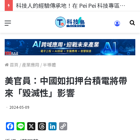
科技人的經驗傳承地！在 Pei Pei 科技專區，與學弟妹交流最硬核的技術
首頁
/
產業應用
/
半導體
美官員：中國如扣押台積電將帶
來「毀滅性」影響
2024-05-09
F
L
X
T
L
C
a
i
h
i
o