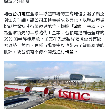
編譯／莊閔棻
c
n
r
n
p
e
e
e
k
y
隨著
台積電
在全球半導體市場的主導地位引發了廣泛
b
a
e
L
關注與爭議，該公司正積極尋求多元化，以應對市場
o
d
d
i
挑戰並保持其行業領導地位，擺脫「
壟斷
」標籤。身
o
s
I
n
為全球領先的半導體代工企業，台積電控制著全球約
k
n
k
69% 的半導體產能，尤其在先進製程領域更具有顯
著優勢，然而，這種市場集中度也帶來了壟斷風險的
批評，使台積電不得不開始進行
轉型
。