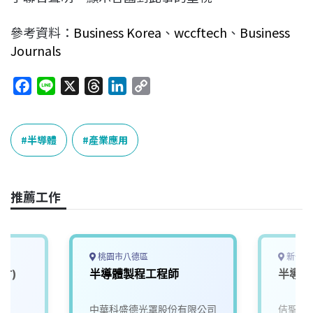
參考資料：
Business Korea
、
wccftech
、
Business
Journals
F
L
X
T
L
C
a
i
h
i
o
c
n
r
n
p
e
e
e
k
y
半導體
產業應用
b
a
e
L
o
d
d
i
o
s
I
n
推薦工作
k
n
k
桃園市八德區
新竹縣
竹)
半導體製程工程師
半導體
中華科盛德光罩股份有限公司
佶聖科