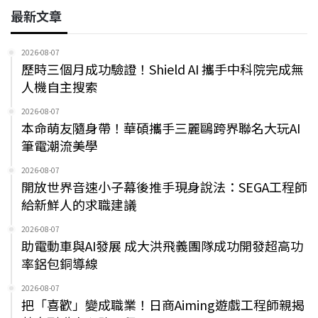
最新文章
2026-08-07
歷時三個月成功驗證！Shield AI 攜手中科院完成無
人機自主搜索
2026-08-07
本命萌友隨身帶！華碩攜手三麗鷗跨界聯名大玩AI
筆電潮流美學
2026-08-07
開放世界音速小子幕後推手現身說法：SEGA工程師
給新鮮人的求職建議
2026-08-07
助電動車與AI發展 成大洪飛義團隊成功開發超高功
率鋁包銅導線
2026-08-07
把「喜歡」變成職業！日商Aiming遊戲工程師親揭