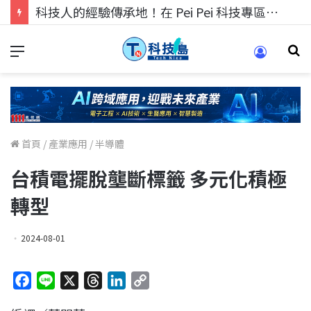
科技人的經驗傳承地！在 Pei Pei 科技專區，與學弟妹交流最硬核的技術
首頁
/
產業應用
/
半導體
台積電擺脫壟斷標籤 多元化積極
轉型
2024-08-01
F
L
X
T
L
C
a
i
h
i
o