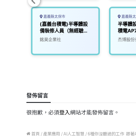
嘉義縣太保市
嘉義縣太
半導體
(嘉義台積電)半導體設
半導體
備裝修人員（無經驗
積電AP
可）（月薪）
36K–5
銘昊企業社
杰博股份
發佈留言
很抱歉，必須
登入
網站才能發佈留言。