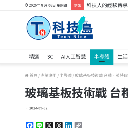
科技人的經驗傳承地
2026年 8 月 06日 星期四
快訊
精選
3C
AI人工智慧
半導體
生活
首頁
/
產業應用
/
半導體
/
玻璃基板技術戰 台積、英特
玻璃基板技術戰 台
2024-09-02
F
L
X
T
L
C