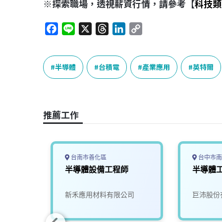
※探索職場，透視薪資行情，請參考【
科技類
F
L
X
T
L
C
a
i
h
i
o
c
n
r
n
p
e
e
e
k
y
半導體
台積電
產業應用
英特爾
b
a
e
L
o
d
d
i
o
s
I
n
推薦工作
k
n
k
台南市善化區
台中市南
半導體
半導體設備工程師
半導體工
新禾應用材料有限公司
巨沛股份