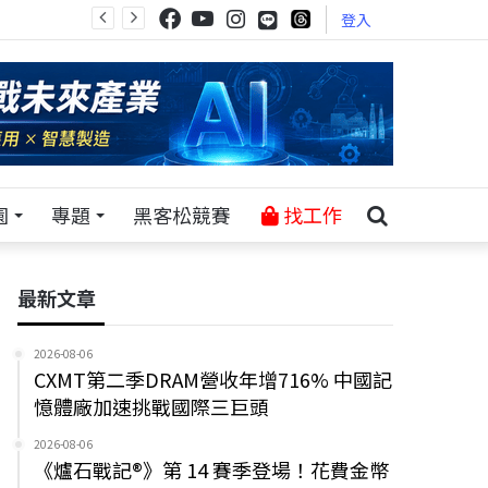
登入
園
專題
黑客松競賽
找工作
最新文章
2026-08-06
CXMT第二季DRAM營收年增716% 中國記
憶體廠加速挑戰國際三巨頭
2026-08-06
《爐石戰記®》第 14 賽季登場！花費金幣