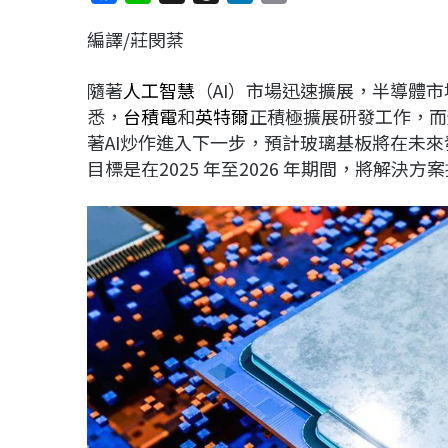
a
i
h
i
o
編譯/莊閔棻
c
n
r
n
p
e
e
e
k
y
隨著
人工智慧
（AI）市場迅速擴展，半導體
b
a
e
L
悉，
台積電
和
英特爾
正積極擴展研發工作，而
o
d
d
i
著AI炒作進入下一步，預計玻璃基板將在未
o
s
I
n
目標是在2025 年至2026 年期間，將解
k
n
k