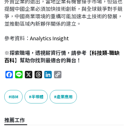
外資企業的退出，當地企業有機會接手市場，但這也
提醒中國企業必須加快技術創新，與全球競爭對手競
爭，中國商業環境的重構可能加速本土技術的發展，
並推動區域內新夥伴關係的建立。
參考資料：
Analytics Insight
※探索職場，透視薪資行情，請參考【
科技類-職缺
百科
】幫助你找到最適合的舞台！
F
L
X
T
L
C
a
i
h
i
o
c
n
r
n
p
e
e
e
k
y
IBM
半導體
產業應用
b
a
e
L
o
d
d
i
o
s
I
n
推薦工作
k
n
k