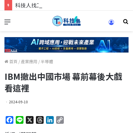
科技人找工作，就到TECH+ 科技專區!
首頁
/
產業應用
/
半導體
IBM撤出中國市場 幕前幕後大戲
看這裡
2024-09-10
F
L
X
T
L
C
a
i
h
i
o