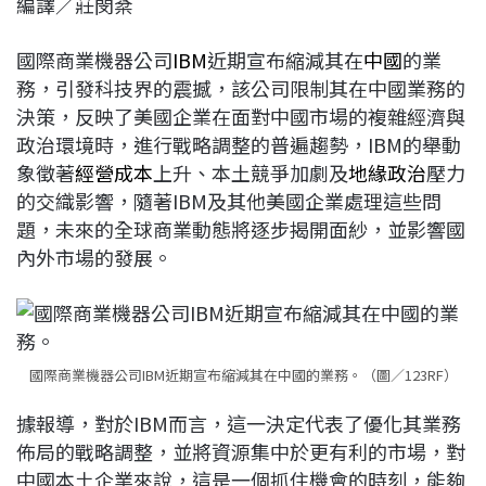
編譯／莊閔棻
c
n
r
n
p
e
e
e
k
y
國際商業機器公司
IBM
近期宣布縮減其在
中國
的業
b
a
e
L
務，引發科技界的震撼，該公司限制其在中國業務的
o
d
d
i
決策，反映了美國企業在面對中國市場的複雜經濟與
o
s
I
n
政治環境時，進行戰略調整的普遍趨勢，IBM的舉動
k
n
k
象徵著
經營成本
上升、本土競爭加劇及
地緣政治
壓力
的交織影響，隨著IBM及其他美國企業處理這些問
題，未來的全球商業動態將逐步揭開面紗，並影響國
內外市場的發展。
國際商業機器公司IBM近期宣布縮減其在中國的業務。（圖／123RF）
據報導，對於IBM而言，這一決定代表了優化其業務
佈局的戰略調整，並將資源集中於更有利的市場，對
中國本土企業來說，這是一個抓住機會的時刻，能夠