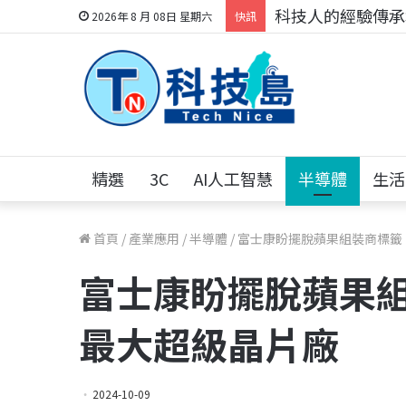
科技人的經驗傳承地
2026年 8 月 08日 星期六
快訊
精選
3C
AI人工智慧
半導體
生活
首頁
/
產業應用
/
半導體
/
富士康盼擺脫蘋果組裝商標籤
富士康盼擺脫蘋果組
最大超級晶片廠
2024-10-09