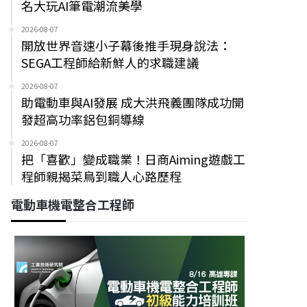
名大玩AI筆電潮流美學
2026-08-07
開放世界音速小子幕後推手現身說法：
SEGA工程師給新鮮人的求職建議
2026-08-07
助電動車與AI發展 成大洪飛義團隊成功開
發超高功率鋁包銅導線
2026-08-07
把「喜歡」變成職業！日商Aiming遊戲工
程師親揭菜鳥到職人心路歷程
電動車機電整合工程師