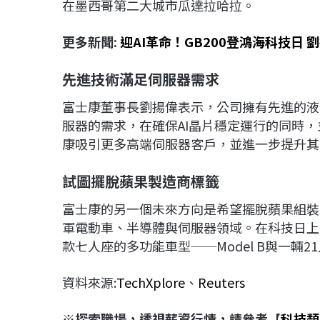
在墨西哥第二大城市瓜達拉哈拉。
更多新聞:
迎AI革命！GB200登鴻海科技日
先進技術滿足伺服器需求
富士康董事長劉揚偉表示，公司擁有先進的液
服器的需求，在確保AI晶片穩定運行的同時
康吸引更多高端伺服器客戶，並進一步提升其
試圖擺脫蘋果製造商標籤
富士康的另一個未來方向是希望擺脫蘋果組裝
軍電動車、半導體與伺服器領域。在科技日上，
款七人座的多功能車型──Model B與一輛
資料來源:
TechXplore
、
Reuters
※探索職場，透視薪資行情，請參考【
科技類