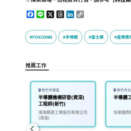
F
L
X
T
L
C
a
i
h
i
o
c
n
r
n
p
e
e
e
k
y
FOXCONN
半導體
富士康
產業應
b
a
e
L
o
d
d
i
o
s
I
n
推薦工作
k
n
k
新竹市東區
新竹市北
口廠】
半導體機構研發(資深)
半導體工
資深
工程師(新竹)
限公司
鴻海精密工業股份有限公司
信俐國際
(鴻海)