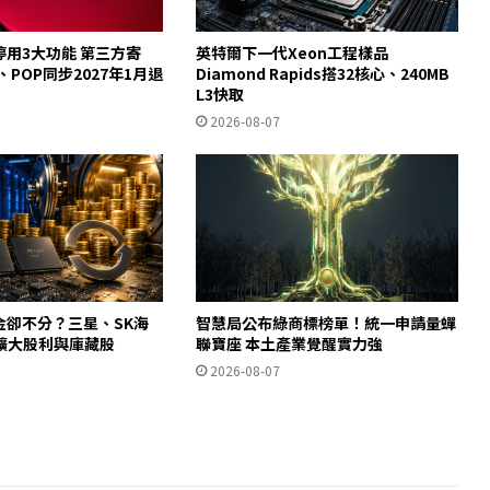
起停用3大功能 第三方寄
英特爾下一代Xeon工程樣品
y、POP同步2027年1月退
Diamond Rapids搭32核心、240MB
L3快取
2026-08-07
金卻不分？三星、SK海
智慧局公布綠商標榜單！統一申請量蟬
擴大股利與庫藏股
聯寶座 本土產業覺醒實力強
2026-08-07