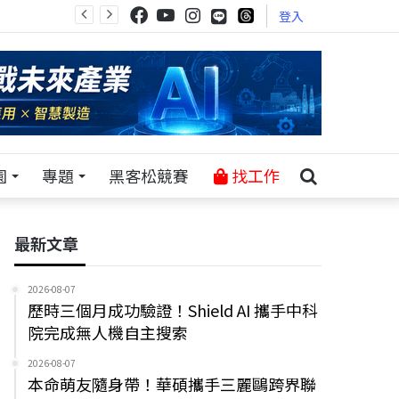
登入
園
專題
黑客松競賽
找工作
最新文章
2026-08-07
歷時三個月成功驗證！Shield AI 攜手中科
院完成無人機自主搜索
2026-08-07
本命萌友隨身帶！華碩攜手三麗鷗跨界聯