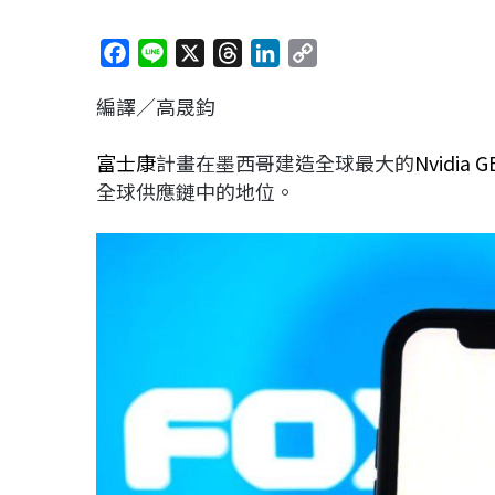
F
L
X
T
L
C
a
i
h
i
o
編譯／高晟鈞
c
n
r
n
p
e
e
e
k
y
富士康
計畫在墨西哥建造全球最大的
Nvidia
G
b
a
e
L
全球供應鏈中的地位。
o
d
d
i
o
s
I
n
k
n
k