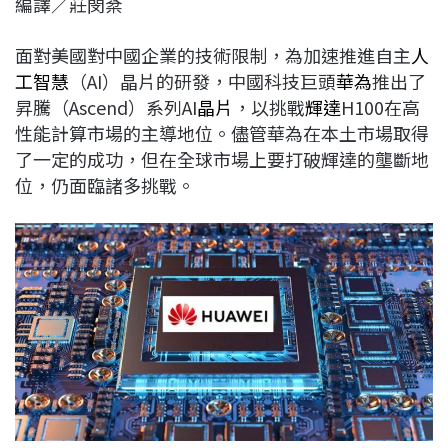
編譯／莊閔棻
c
n
r
n
p
e
e
e
k
y
面對美國對中國企業的技術限制，為加速推進自主
人
b
a
e
L
工智慧
（AI）晶片的研發，中國科技巨頭
華為
推出了
o
d
d
i
昇騰（Ascend）系列AI
晶片
，以挑戰
輝達
H100在高
o
s
I
n
性能計算市場的主導地位。儘管華為在本土市場取得
k
n
k
了一定的成功，但在全球市場上要打破輝達的壟斷地
位，仍面臨諸多挑戰。