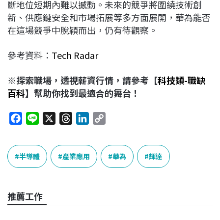
斷地位短期內難以撼動。未來的競爭將圍繞技術創
新、供應鏈安全和市場拓展等多方面展開，華為能否
在這場競爭中脫穎而出，仍有待觀察。
參考資料：
Tech Radar
※探索職場，透視薪資行情，請參考【
科技類-職缺
百科
】幫助你找到最適合的舞台！
F
L
X
T
L
C
a
i
h
i
o
c
n
r
n
p
e
e
e
k
y
半導體
產業應用
華為
輝達
b
a
e
L
o
d
d
i
o
s
I
n
推薦工作
k
n
k