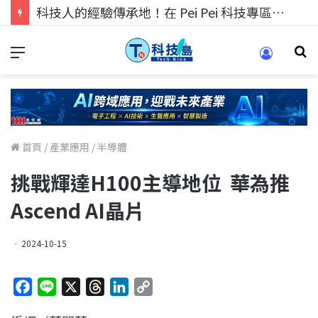
科技人的經驗傳承地！在 Pei Pei 科技專區，與學弟妹交流最硬核的技術
首頁
/
產業應用
/
半導體
挑戰輝達H100主導地位 華為推
Ascend AI晶片
2024-10-15
F
L
X
T
L
C
a
i
h
i
o