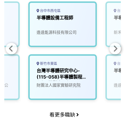
台中市西屯區
台南市
程
半導體設備工程師
半導體
逢達能源科技有限公司
新禾應
新竹市東區
台南市
台灣半導體研究中心-
半導體
(115-058)半導體製程工
程師_微影光罩組
有限公
財團法人國家實驗研究院
逢達能
看更多職缺