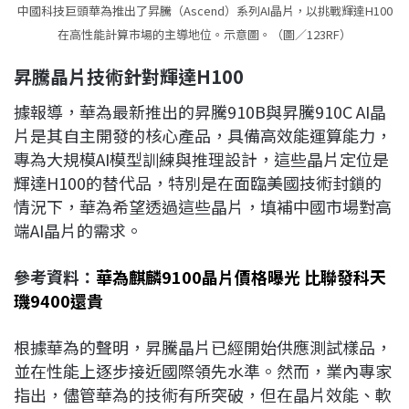
中國科技巨頭華為推出了昇騰（Ascend）系列AI晶片，以挑戰輝達H100
在高性能計算市場的主導地位。示意圖。（圖／123RF）
昇騰晶片技術針對輝達H100
據報導，華為最新推出的昇騰910B與昇騰910C AI晶
片是其自主開發的核心產品，具備高效能運算能力，
專為大規模AI模型訓練與推理設計，這些晶片定位是
輝達H100的替代品，特別是在面臨美國技術封鎖的
情況下，華為希望透過這些晶片，填補中國市場對高
端AI晶片的需求。
參考資料：
華為麒麟9100晶片價格曝光 比聯發科天
璣9400還貴
根據華為的聲明，昇騰晶片已經開始供應測試樣品，
並在性能上逐步接近國際領先水準。然而，業內專家
指出，儘管華為的技術有所突破，但在晶片效能、軟