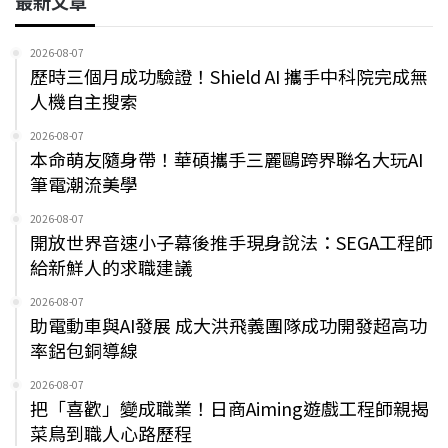
最新文章
2026-08-07
歷時三個月成功驗證！Shield AI 攜手中科院完成無
人機自主搜索
2026-08-07
本命萌友隨身帶！華碩攜手三麗鷗跨界聯名大玩AI
筆電潮流美學
2026-08-07
開放世界音速小子幕後推手現身說法：SEGA工程師
給新鮮人的求職建議
2026-08-07
助電動車與AI發展 成大洪飛義團隊成功開發超高功
率鋁包銅導線
2026-08-07
把「喜歡」變成職業！日商Aiming遊戲工程師親揭
菜鳥到職人心路歷程