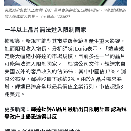
美國政府針對人工智慧（AI）晶片實施的新出口限制規定，可能對輝達的
收入造成重大影響。（示意圖／123RF）
一半以上晶片無法進入限制國家
據報導，新規可能對其市場覆蓋範圍產生重大影響，
進而阻礙收入增長。分析師Gil Luria表示，「這些規
定將大幅縮小輝達的市場規模，目前多達一半的晶片
可能無法進入限制國家。」根據公司文件，輝達來自
美國以外的客戶收入約佔56%，其中中國佔17%。消
息公布後，輝達股價下跌約2%。由於AI晶片需求暴
增，輝達已躋身全球最具價值企業行列，市值超過3
兆美元。
更多新聞：
輝達批評AI晶片最新出口限制計畫 認為拜
登政府此舉恐適得其反