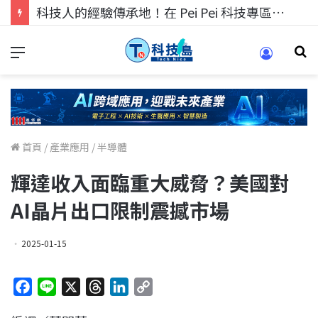
科技人的經驗傳承地！在 Pei Pei 科技專區，與學弟妹交流最硬核的技術
首頁
/
產業應用
/
半導體
輝達收入面臨重大威脅？美國對
AI晶片出口限制震撼市場
2025-01-15
F
L
X
T
L
C
a
i
h
i
o