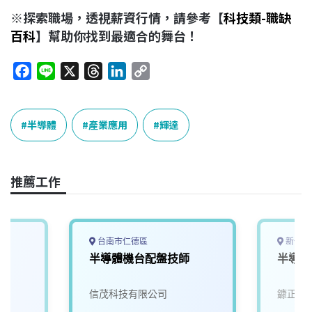
※探索職場，透視薪資行情，請參考【
科技類-職缺
百科
】幫助你找到最適合的舞台！
F
L
X
T
L
C
a
i
h
i
o
c
n
r
n
p
e
e
e
k
y
半導體
產業應用
輝達
b
a
e
L
o
d
d
i
o
s
I
n
推薦工作
k
n
k
台南市仁德區
新竹縣
師
半導體機台配盤技師
半導體
信茂科技有限公司
鏮正實