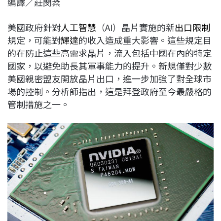
編譯／莊閔棻
c
n
r
n
p
e
e
e
k
y
美國政府針對
人工智慧
（AI）晶片實施的新
出口限制
b
a
e
L
規定，可能對
輝達
的收入造成重大影響。這些規定目
o
d
d
i
的在防止這些高需求晶片，流入包括中國在內的特定
o
s
I
n
國家，以避免助長其軍事能力的提升。新規僅對少數
k
n
k
美國親密盟友開放晶片出口，進一步加強了對全球市
場的控制。分析師指出，這是拜登政府至今最嚴格的
管制措施之一。