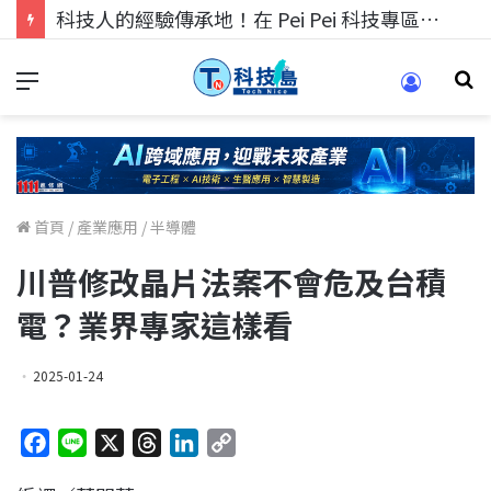
科技人的經驗傳承地！在 Pei Pei 科技專區，與學弟妹交流最硬核的技術
首頁
/
產業應用
/
半導體
川普修改晶片法案不會危及台積
電？業界專家這樣看
2025-01-24
F
L
X
T
L
C
a
i
h
i
o