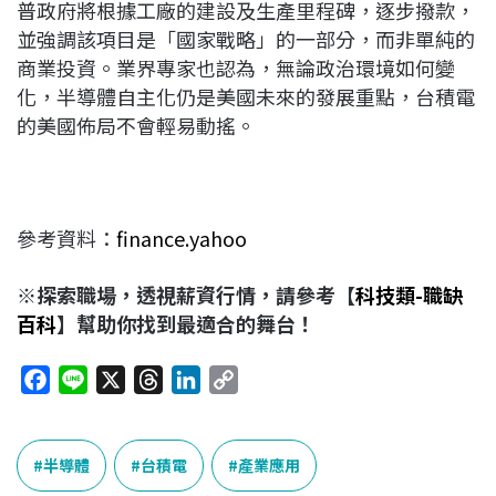
普政府將根據工廠的建設及生產里程碑，逐步撥款，
並強調該項目是「國家戰略」的一部分，而非單純的
商業投資。業界專家也認為，無論政治環境如何變
化，半導體自主化仍是美國未來的發展重點，台積電
的美國佈局不會輕易動搖。
參考資料：
finance.yahoo
※探索職場，透視薪資行情，請參考【
科技類-職缺
百科
】幫助你找到最適合的舞台！
F
L
X
T
L
C
a
i
h
i
o
c
n
r
n
p
e
e
e
k
y
半導體
台積電
產業應用
b
a
e
L