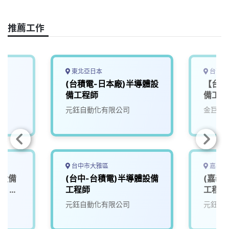
o
d
d
i
o
s
I
n
推薦工作
k
n
k
東北亞日本
台南市
(台積電-日本廠)半導體設
【台南
備工程師
備工程
元鈺自動化有限公司
金巨弘
台中市大雅區
嘉義縣
體設備
(台中-台積電)半導體設備
(嘉義
可）
工程師
工程師
元鈺自動化有限公司
元鈺自