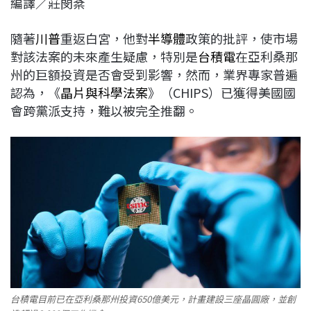
編譯／莊閔棻
c
n
r
n
p
e
e
e
k
y
隨著
川普
重返白宮，他對
半導體
政策的批評，使市場
b
a
e
L
對該法案的未來產生疑慮，特別是
台積電
在亞利桑那
o
d
d
i
州的巨額投資是否會受到影響，然而，業界專家普遍
o
s
I
n
認為，《
晶片與科學法案
》（CHIPS）已獲得美國國
k
n
k
會跨黨派支持，難以被完全推翻。
台積電目前已在亞利桑那州投資650億美元，計畫建設三座晶圓廠，並創