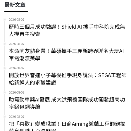
最新文章
2026-08-07
歷時三個月成功驗證！Shield AI 攜手中科院完成無
人機自主搜索
2026-08-07
本命萌友隨身帶！華碩攜手三麗鷗跨界聯名大玩AI
筆電潮流美學
2026-08-07
開放世界音速小子幕後推手現身說法：SEGA工程師
給新鮮人的求職建議
2026-08-07
助電動車與AI發展 成大洪飛義團隊成功開發超高功
率鋁包銅導線
2026-08-07
把「喜歡」變成職業！日商Aiming遊戲工程師親揭
菜鳥到職人心路歷程