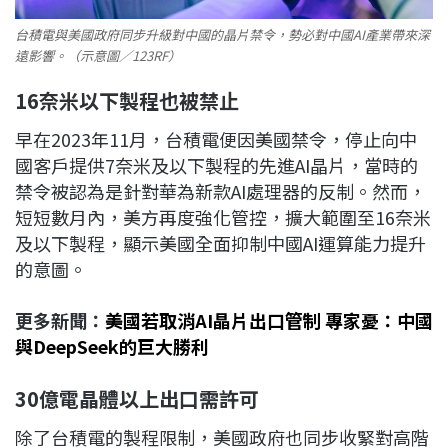
台積電與美國政府同步升級對中國的晶片禁令，勢必對中國AI產業帶來深
遠影響。（示意圖／123RF）
16
奈米以下製程也被禁止
早在2023年11月，台積電便因美國禁令，停止向中
國客戶提供7奈米及以下製程的先進AI晶片，當時的
禁令被認為是針對華為新款AI處理器的反制。然而，
短短數月內，美方再度強化管控，擴大範圍至16奈米
及以下製程，顯示美國全面抑制中國AI運算能力提升
的意圖。
更多新聞：
美國若取消AI晶片出口管制 專家憂：中國
與DeepSeek的巨大勝利
30
億電晶體以上出口需許可
除了台積電的製程限制，美國政府也同步收緊對高階