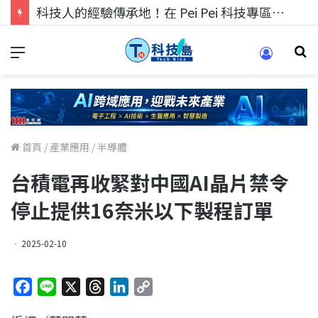
科技人的經驗傳承地！在 Pei Pei 科技專區，與學弟妹交流最硬核的技術
首頁
/
產業應用
/
半導體
台積電再收緊對中國AI晶片禁令
停止提供16奈米以下製程訂單
2025-02-10
F
L
X
T
L
C
a
i
h
i
o