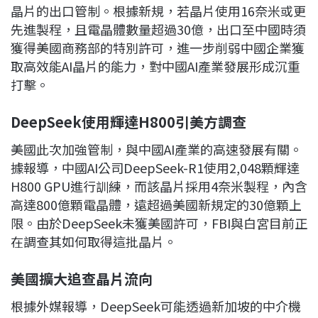
晶片的出口管制。根據新規，若晶片使用16奈米或更
先進製程，且電晶體數量超過30億，出口至中國時須
獲得美國商務部的特別許可，進一步削弱中國企業獲
取高效能AI晶片的能力，對中國AI產業發展形成沉重
打擊。
DeepSeek
使用輝達H800
引美方調查
美國此次加強管制，與中國AI產業的高速發展有關。
據報導，中國AI公司DeepSeek-R1使用2,048顆輝達
H800 GPU進行訓練，而該晶片採用4奈米製程，內含
高達800億顆電晶體，遠超過美國新規定的30億顆上
限。由於DeepSeek未獲美國許可，FBI與白宮目前正
在調查其如何取得這批晶片。
美國擴大追查晶片流向
根據外媒報導，DeepSeek可能透過新加坡的中介機