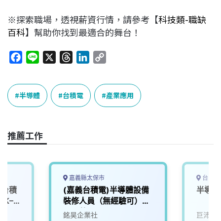
※探索職場，透視薪資行情，請參考【
科技類-職缺
百科
】幫助你找到最適合的舞台！
F
L
X
T
L
C
a
i
h
i
o
c
n
r
n
p
e
e
e
k
y
半導體
台積電
產業應用
b
a
e
L
o
d
d
i
o
s
I
n
推薦工作
k
n
k
嘉義縣太保市
台中市
｜台積
(嘉義台積電)半導體設備
半導體
6K–
裝修人員（無經驗可）
（月薪）
銘昊企業社
巨沛股