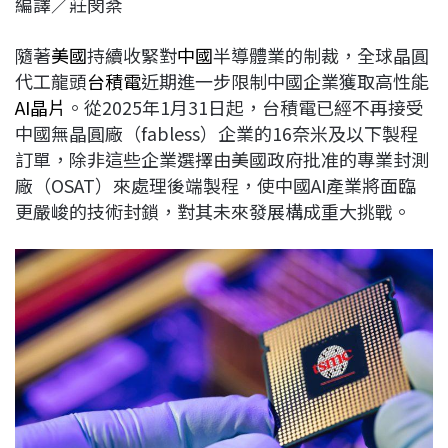
編譯／莊閔棻
c
n
r
n
p
e
e
e
k
y
隨著
美國
持續收緊對
中國
半導體業的制裁，全球晶圓
b
a
e
L
代工龍頭
台積電
近期進一步限制中國企業獲取高性能
o
d
d
i
AI晶片
。從2025年1月31日起，台積電已經不再接受
o
s
I
n
中國無晶圓廠（fabless）企業的16奈米及以下製程
k
n
k
訂單，除非這些企業選擇由美國政府批准的專業封測
廠（OSAT）來處理後端製程，使中國AI產業將面臨
更嚴峻的技術封鎖，對其未來發展構成重大挑戰。