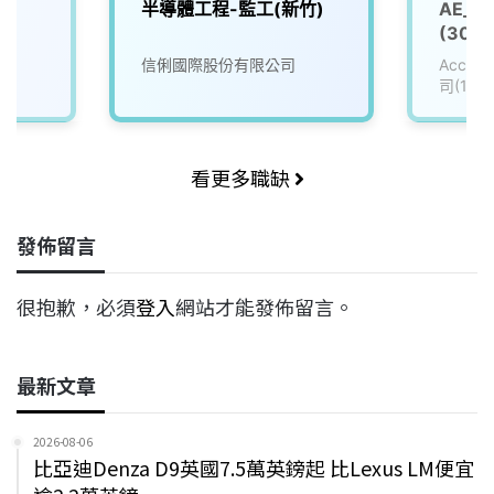
半導體工程-監工(新竹)
AE_
(3008
信俐國際股份有限公司
Accu
司(111
看更多職缺
發佈留言
很抱歉，必須
登入
網站才能發佈留言。
最新文章
2026-08-06
比亞迪Denza D9英國7.5萬英鎊起 比Lexus LM便宜