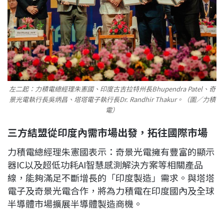
左二起：力積電總經理朱憲國、印度古吉拉特州長Bhupendra Patel、奇
景光電執行長吳炳昌、塔塔電子執行長Dr. Randhir Thakur。（圖／力積
電）
三方結盟從印度內需市場出發，拓往國際市場
力積電總經理朱憲國表示：奇景光電擁有豐富的顯示
器IC以及超低功耗AI智慧感測解決方案等相關產品
線，能夠滿足不斷增長的「印度製造」需求。與塔塔
電子及奇景光電合作，將為力積電在印度國內及全球
半導體市場擴展半導體製造商機。