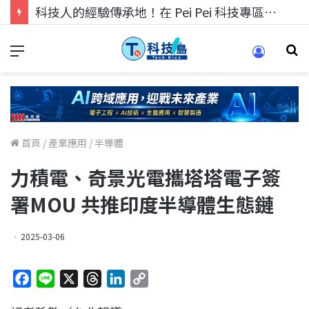
科技人的經驗傳承地！在 Pei Pei 科技專區，與學弟妹交流最硬核的技術
首頁
/
產業應用
/
半導體
力積電、奇景光電攜塔塔電子簽
署MOU 共推印度半導體生態鏈
2025-03-06
F
L
X
T
L
C
a
i
h
i
o