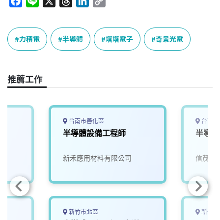
F
L
X
T
L
C
a
i
h
i
o
c
n
r
n
p
e
e
e
k
y
力積電
半導體
塔塔電子
奇景光電
b
a
e
L
o
d
d
i
o
s
I
n
推薦工作
k
n
k
台南市善化區
台南市
半導體設備工程師
半導體
新禾應用材料有限公司
信茂科
新竹市北區
新竹縣