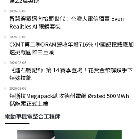
逾2.2萬英鎊
2026-08-06
智慧穿戴邁向抬頭世代！台灣大電信獨賣 Even
Realities AI 眼鏡套裝
2026-08-06
CXMT第二季DRAM營收年增716% 中國記憶體廠加
速挑戰國際三巨頭
2026-08-06
《爐石戰記®》第 14 賽季登場！花費金幣解鎖手下
特殊技能
2026-08-06
特斯拉Megapack助攻德州電網 Ørsted 500MWh
儲能案正式上線
電動車機電整合工程師