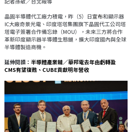
記者孫敬／台北報導
c
n
r
n
p
e
e
e
k
y
晶圓半導體代工廠力積電，昨（5）日
宣布
和顯示器
b
a
e
L
IC大廠奇景光電、印度塔塔集團旗下晶圓代工公司塔
o
d
d
i
塔電子簽署合作備忘錄（MOU），未來三方將合作
o
s
I
n
革新印度顯示器半導體生態鏈，擴大印度國內與全球
k
n
k
半導體製造商機。
延伸閱讀：
半導體產業鏈／華邦電去年由虧轉盈
CMS有望復甦、CUBE貢獻明年營收