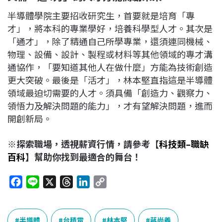
半導體學院主要招收研究生，首要就是培育「專
才」，將本科的專業學好，培養科學型人才。其次是
「通才」，除了精通自己所學專業，還須連同機械、
物理、設備、設計、製程或材料等其他領域的專才溝
通協作，「要知道其他人在做什麼」方能為技術創造
更大突破。最後是「活才」，林本堅直指這是半導體
領域最迫切需要的人才。須具備「創造力、觀察力、
領悟力及解決問題的能力」，才有望解決問題，進而
開創新局。
※
探索職場，透視薪資行情，請參考【
科技類
–
職缺
百科
】幫助你找到最適合的舞台！
F
L
X
T
L
C
a
i
h
i
o
c
n
r
n
p
e
e
e
k
y
半導體
台積電
林本堅
蔣尚義