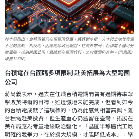
林本堅指出，台積電若只在留臺灣發展，將遇到水電、人才與土地等資源
不足的挑戰。相反地，因應地緣政治崛起、往海外布局，台積電不僅可分
散風險、成為跨國公司，且總部在臺灣竹科，之於我國仍有利。(示意圖/
取自123RF)
台積電在台面臨多項限制
赴美拓展為大型跨國
公司
蔣尚義表示，過去在任職台積電期間曾有過期待率眾
擊敗英特爾的目標，雖遺憾地未能完成，但看到如今
的台積電成就了這項標的，仍為此感到相當高興。雖
台積電赴美投資，但生產重心仍舊留在臺灣，拓展在
美布局應為考量地緣政治變化。「晶圓半導體代工最
明確的競爭力，在於擴大規模、才能降低成本」，舉