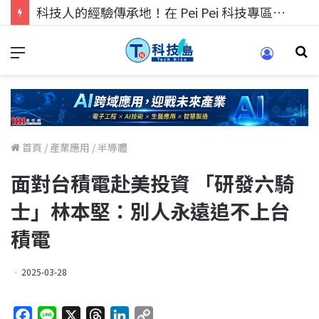
科技人的經驗傳承地！在 Pei Pei 科技專區，與學弟妹交流最硬核的技術
首頁
/
產業應用
/
半導體
面對台積電赴美投資 「研發六騎
士」林本堅：別人永遠追不上台
積電
2025-03-28
F
L
X
T
L
C