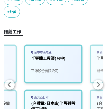
b
a
e
L
o
d
d
i
赴美
o
s
I
n
k
n
k
推薦工作
台中市南屯區
新竹縣
半導體工程師(台中)
半導體
巨沛股份有限公司
新禾應
東北亞日本
台中市
體設備
(台積電-日本廠)半導體設
(台中
備工程師
工程師