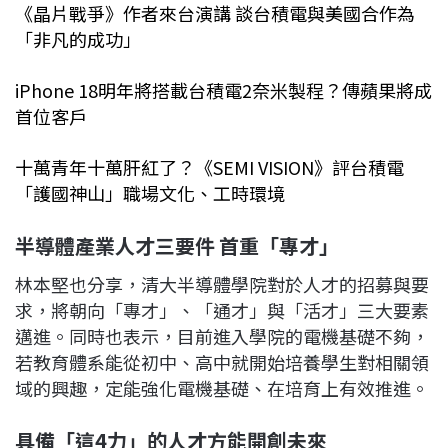
《晶片戰爭》作者來台演講 談台積電與美國合作為
「非凡的成功」
iPhone 18明年將搭載台積電2奈米製程？傳蘋果將成
首位客戶
十萬青年十萬肝紅了？《SEMI VISION》評台積電
「護國神山」職場文化、工時環境
半導體產業人才三要件
首重「專才」
林本堅也分享，清大半導體學院對於人才的招募與要
求，將朝向「專才」、「通才」與「活才」三大要素
邁進。同時也表示，目前進入學院的電機基礎不夠，
若教育體系能從初中、高中就開始培養學生對相關領
域的興趣，定能強化電機基礎、在培育上有效推進。
具備「這
4
力」的人才方能開創未來