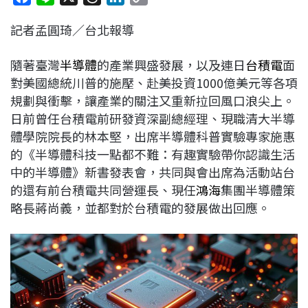
a
i
h
i
o
記者孟圓琦／台北報導
c
n
r
n
p
e
e
e
k
y
隨著臺灣
半導體
的產業興盛發展，以及連日
台積電
面
b
a
e
L
對美國總統川普的施壓、赴美投資1000億美元等各項
o
d
d
i
規劃與衝擊，讓產業的關注又重新拉回風口浪尖上。
o
s
I
n
日前曾任台積電前研發資深副總經理、現職清大半導
k
n
k
體學院院長的林本堅，出席半導體科普實驗專家施惠
的《半導體科技一點都不難：有趣實驗帶你認識生活
中的半導體》新書發表會，共同與會出席為活動站台
的還有前台積電共同營運長、現任
鴻海
集團半導體策
略長蔣尚義，並都對於台積電的發展做出回應。