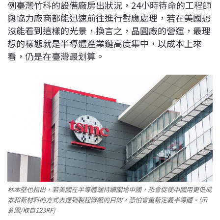
例臺灣竹科的設備廠房出狀況，24小時待命的工程師
與協力廠商都能迅速前往進行對應處理，若在美國恐
沒能看到這樣的光景，換言之，晶圓廠的營運，最理
想的樣態就是半導體產業鏈高度集中，以成本上來
看，仍是在臺灣最划算。
林本堅也指出，若美國在半導體端持續圍堵中國，恐會促使中國用更低成
本和新材料的方式去達到製程微縮的目的，恐怕會重新定義半導體。(示
意圖/取自123RF)