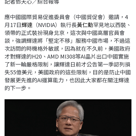
記者鄧天心／綜合報導
c
n
r
n
p
e
e
e
k
y
應中國國際貿易促進委員會（中國貿促會）邀請，4
b
a
e
L
月17日
輝達
（NVIDIA）執行長
黃仁勳
罕見地以西裝、
o
d
d
i
領帶的正式裝扮現身北京，這次與中國高層官員會
o
s
I
n
談，強調輝達將「堅定不移」服務中國市場，不過這
k
n
k
次訪問的時機格外敏感，因為就在不久前，美國政府
才對輝達的H20、AMD MI308等AI晶片出口中國實施
了新一輪嚴格限制，讓輝達日前才公告第一季認列損
失55億美元，美國政府的這些限制，目的是防止中國
發展更先進的AI運算能力，也因此大家都在關注輝達
的下一步。