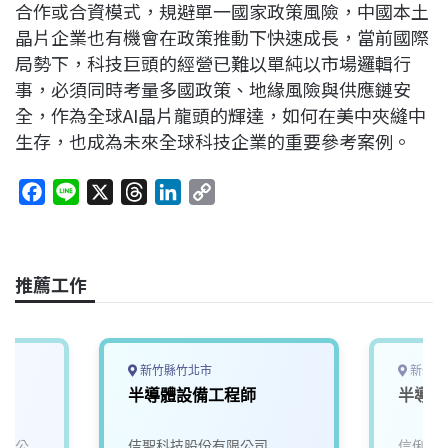
合作或合資模式，規避單一國家政策風險，中國本土
晶片企業也有機會在政策推動下快速成長，當前國際
局勢下，科技巨頭的經營已難以單純以市場邏輯行
事，必須同時考量多國政策、地緣風險與供應鏈安
全，作為全球AI晶片龍頭的輝達，如何在美中夾縫中
生存，也成為未來全球科技企業的重要參考案例。
F
L
X
T
L
C
a
i
h
i
o
c
n
r
n
p
e
e
e
k
y
推薦工作
b
a
e
L
o
d
d
i
o
s
I
n
k
n
k
新竹縣竹北市
新竹市
半導體設備工程師
半導體
有限公
佶聖科技股份有限公司
信俐國