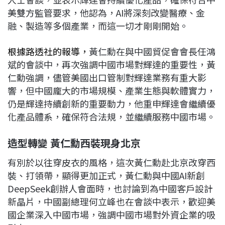
美雙方監管要求，他認為，AI將深刻改變醫療、金
融、製造等多個產業，而這一切才剛剛開始。
根據路透社的報導，
黃仁勳在與中國貿促會會長任鴻
斌的會談中，再次強調中國市場對輝達的重要性，黃
仁勳強調，儘管美國出口管制對輝達業務有重大影
響，但中國龐大的市場規模、產業生態與軟體實力，
仍是輝達持續創新的重要動力，他重申輝達會繼續優
化產品體系，確保符合法規，並繼續服務中國市場。
造型轉變 黃仁勳西裝現身北京
有別於以往穿皮衣的風格，這次黃仁勳赴北京改穿西
裝、打領帶，顯得更加正式，黃仁勳與中國AI新創
DeepSeek創辦人會面時，也討論到為中國客戶設計
新晶片，中國副總理何立峰也在會談中表示，歡迎美
國企業深入中國市場，強調中國市場對外資企業的吸