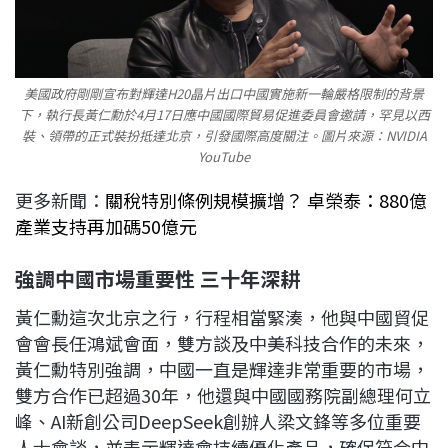
美國政府剛剛宣布對輝達H20晶片出口中國實施新一輪嚴格限制的背景
下，執行長黃仁勳於4月17日應中國國際貿易促進委員會邀請，罕見以西
裝、領帶的正式裝扮抵達北京，引發國際高度關注。圖片來源：NVIDIA
YouTube
更多新聞：
關稅特別條例規模擴增？ 卓榮泰：880億
產業支持再加碼50億元
強調中國市場重要性 三十年深耕
黃仁勳這次北京之行，行程相當緊湊，他與中國貿促
會會長任鴻斌會面，雙方談及中美科技合作的未來，
黃仁勳特別強調，中國一直是輝達非常重要的市場，
雙方合作已超過30年，他還與中國國務院副總理何立
峰、AI新創公司DeepSeek創辦人梁文鋒等多位重要
人士會談，並表示輝達會持續優化產品，確保符合中