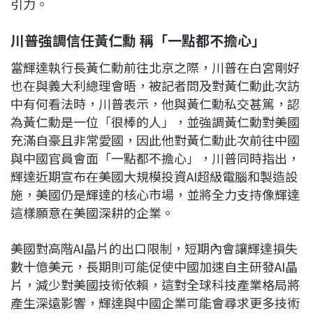
引力。
川普強調信任黃仁勳 稱「一點都不擔心」
當輝達執行長黃仁勳前往北京之際，川普在白宮剛好
也在與義大利總理會晤，被記者問及對黃仁勳此次訪
中有何看法時，川普表示，他與黃仁勳私交甚篤，認
為黃仁勳是一位「很棒的人」，並強調黃仁勳對美國
充滿自豪且非常愛國，因此他對黃仁勳此次前往中國
與中國官員會面「一點都不擔心」，川普同時指出，
輝達近期宣布在美國大規模投資AI超級電腦和製造設
施，美國仍是輝達的核心市場，並將全力支持像輝達
這樣願意在美國深耕的企業。
美國對高階AI晶片的出口限制，短期內會讓輝達損失
數十億美元，長期則可能促使中國加速自主研發AI晶
片，減少對美國技術依賴，這對全球科技產業格局將
產生深遠影響，輝達與中國企業可能會尋求更多技術