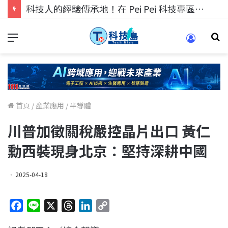
科技人的經驗傳承地！在 Pei Pei 科技專區，與學弟妹交流最硬核的技術
首頁
/
產業應用
/
半導體
川普加徵關稅嚴控晶片出口 黃仁
勳西裝現身北京：堅持深耕中國
2025-04-18
F
L
X
T
L
C
a
i
h
i
o