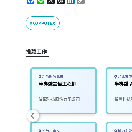
F
L
X
T
L
C
a
i
h
i
o
c
n
r
n
p
e
e
e
k
y
COMPUTEX
b
a
e
L
o
d
d
i
o
s
I
n
推薦工作
k
n
k
新竹縣竹北市
台北市中
師
半導體設備工程師
半導體 
司
佶聖科技股份有限公司
智豐科技
新竹市東區
桃園市龍