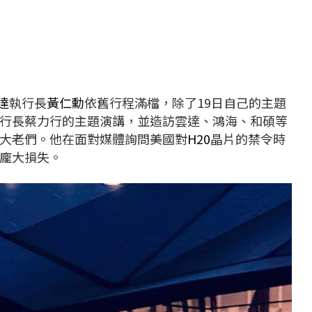
達
執行長
黃仁勳
依舊行程滿檔，除了19日自己的主題
行長蔡力行的主題演講，並造訪雲達、鴻海、和碩等
大老們。他在面對媒體詢問美國對
H20
晶片的禁令時
龐大損失。