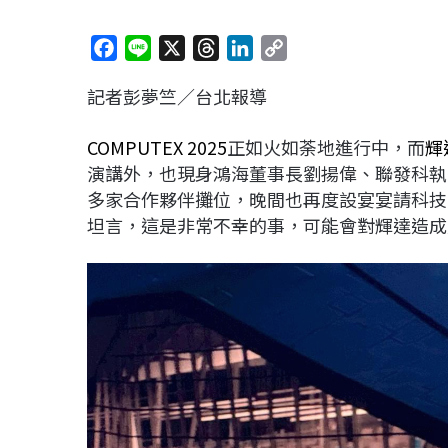
F
L
X
T
L
C
a
i
h
i
o
記者彭夢竺／台北報導
c
n
r
n
p
e
e
e
k
y
COMPUTEX 2025
正如火如荼地進行中，而
輝
b
a
e
L
演講外，也現身鴻海董事長劉揚偉、聯發科執
o
d
d
i
多家合作夥伴攤位，晚間也再度設宴宴請科技
o
s
I
n
坦言，這是非常不幸的事，可能會對輝達造成
k
n
k