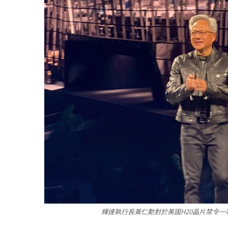
輝達執行長黃仁勳對於美國H20晶片禁令