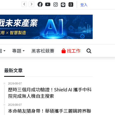
登入
園
專題
黑客松競賽
找工作
最新文章
2026-08-07
歷時三個月成功驗證！Shield AI 攜手中科
院完成無人機自主搜索
2026-08-07
本命萌友隨身帶！華碩攜手三麗鷗跨界聯