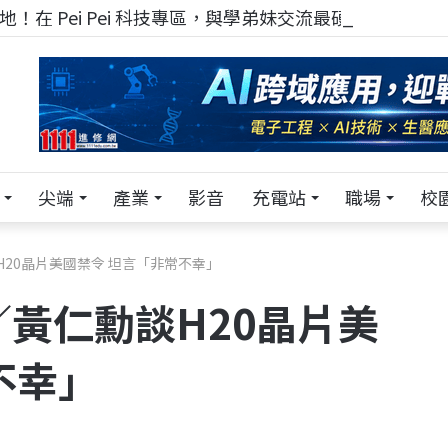
！在 Pei Pei 科技專區，與學弟妹交流最硬核的技術
尖端
產業
影音
充電站
職場
校
勳談H20晶片美國禁令 坦言「非常不幸」
25／黃仁勳談H20晶片美
不幸」