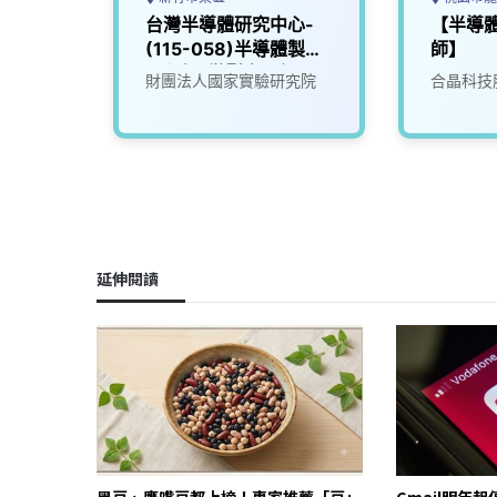
人員
台灣半導體研究中心-
【半導
(115-058)半導體製程
師】
工程師_微影光罩組
限公司
財團法人國家實驗研究院
合晶科技
延伸閱讀
黑豆、鷹嘴豆都上榜！專家推薦「豆」
Gmail明年