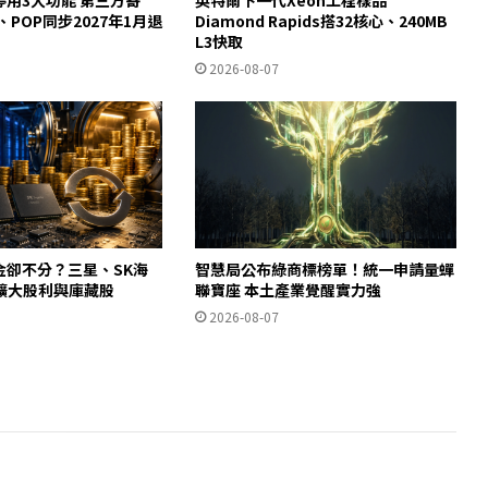
y、POP同步2027年1月退
Diamond Rapids搭32核心、240MB
L3快取
2026-08-07
金卻不分？三星、SK海
智慧局公布綠商標榜單！統一申請量蟬
擴大股利與庫藏股
聯寶座 本土產業覺醒實力強
2026-08-07