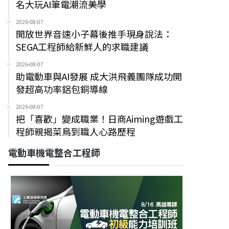
名大玩AI筆電潮流美學
2026-08-07
開放世界音速小子幕後推手現身說法：
SEGA工程師給新鮮人的求職建議
2026-08-07
助電動車與AI發展 成大洪飛義團隊成功開
發超高功率鋁包銅導線
2026-08-07
把「喜歡」變成職業！日商Aiming遊戲工
程師親揭菜鳥到職人心路歷程
電動車機電整合工程師