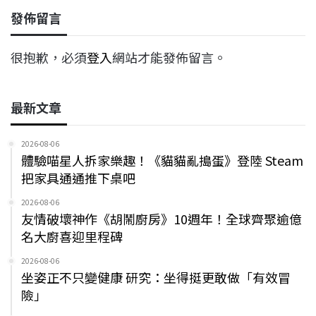
發佈留言
很抱歉，必須
登入
網站才能發佈留言。
最新文章
2026-08-06
體驗喵星人拆家樂趣！《貓貓亂搗蛋》登陸 Steam
把家具通通推下桌吧
2026-08-06
友情破壞神作《胡鬧廚房》10週年！全球齊聚逾億
名大廚喜迎里程碑
2026-08-06
坐姿正不只變健康 研究：坐得挺更敢做「有效冒
險」