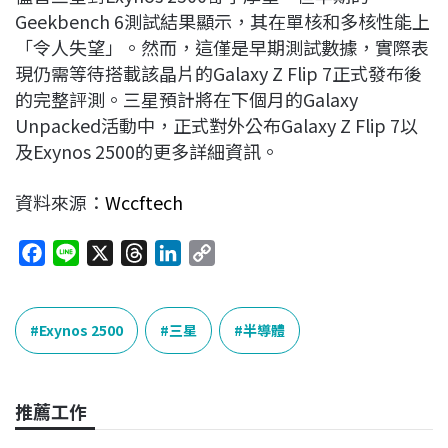
Geekbench 6測試結果顯示，其在單核和多核性能上
「令人失望」。然而，這僅是早期測試數據，實際表
現仍需等待搭載該晶片的Galaxy Z Flip 7正式發布後
的完整評測。三星預計將在下個月的Galaxy
Unpacked活動中，正式對外公布Galaxy Z Flip 7以
及Exynos 2500的更多詳細資訊。
資料來源：
Wccftech
F
L
X
T
L
C
a
i
h
i
o
c
n
r
n
p
e
e
e
k
y
Exynos 2500
三星
半導體
b
a
e
L
o
d
d
i
o
s
I
n
推薦工作
k
n
k