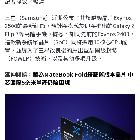
記者孫敬／編譯
c
n
r
n
p
e
e
e
k
y
三星
（Samsung）近期公布了其旗艦級晶片Exynos
b
a
e
L
2500的最新細節，預計將搭載於即將推出的Galaxy Z
o
d
d
i
Flip 7等高階手機。據悉，如同先前的Exynos 2400，
o
s
I
n
這款新系統單晶片（SoC）同樣採用10核心CPU配
k
n
k
置，並導入了三星改良後的扇出型晶圓級封裝
（FOWLP）技術，以及其他多項升級。
延伸閱讀：
華為MateBook Fold搭載舊版本晶片 中
芯國際5奈米量產仍陷困境