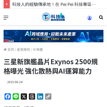
科技人的經驗傳承地！在 Pei Pei 科技專區，與學弟妹交流最硬核的技術
首頁
/
產業應用
/
半導體
三星新旗艦晶片Exynos 2500規
格曝光 強化散熱與AI運算能力
2025-06-24
F
L
X
T
L
C
a
i
h
i
o