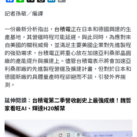
a
i
h
i
o
記者孫敬／編譯
c
n
r
n
p
e
e
e
k
y
一份最新分析指出，
台積電
正在日本和德國興建的生
b
a
e
L
產基地，其營運時程可能延遲。與此同時，為應對來
o
d
d
i
自美國的關稅威脅，並滿足主要美國企業對先進製程
o
s
I
n
的強勁需求，台積電正將重心放在加速亞利桑那晶圓
k
n
k
廠的產能提升與擴建上。儘管台積電表示將會加速亞
利桑那廠的先進製程營運及擴建計畫，但對於日本和
德國新廠的具體量產時程卻避而不談，引發外界揣
測。
延伸閱讀：
台積電第二季營收創史上最強成績！魏哲
家看旺AI、輝達H20解禁