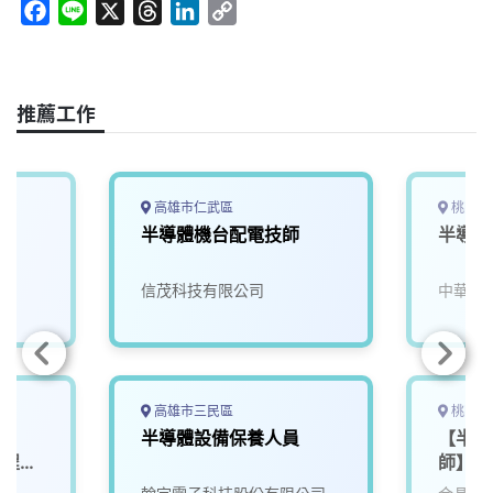
F
L
X
T
L
C
a
i
h
i
o
c
n
r
n
p
e
e
e
k
y
推薦工作
b
a
e
L
o
d
d
i
o
s
I
n
k
n
k
高雄市仁武區
桃園市
半導體機台配電技師
半導體
信茂科技有限公司
中華科
高雄市三民區
桃園市
-
半導體設備保養人員
【半導
製程工
師】