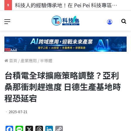
科技人的經驗傳承地！在 Pei Pei 科技專區，與學弟妹交流最硬核的技術
首頁
/
產業應用
/
半導體
台積電全球擴廠策略調整？亞利
桑那衝刺趕進度 日德生產基地時
程恐延宕
2025-07-21
F
L
X
T
L
C