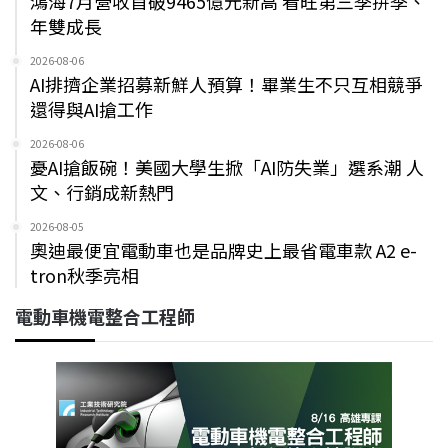
鴻海7月營收首破9465億元新高 看旺第三季拚季、
年雙成長
2026-08-06
AI排擠企業招募新鮮人預算！畢業生不只互相競爭
還得與AI搶工作
2026-08-06
憂AI搶飯碗！美國大學生掀「AI防失業」選系潮 人
文、行銷成新熱門
2026-08-05
奧迪最便宜電動車也是品牌史上最省電車款 A2 e-
tron秋季亮相
電動車機電整合工程師