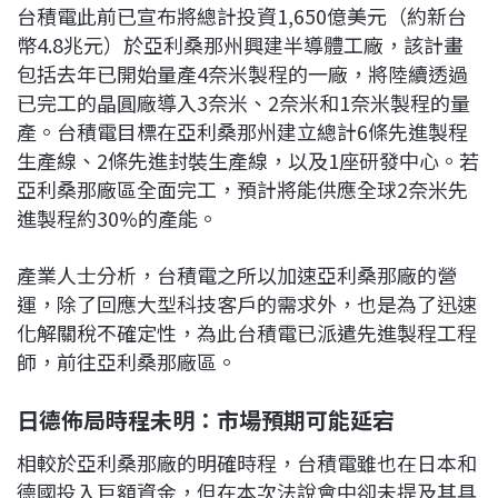
台積電此前已宣布將總計投資1,650億美元（約新台
幣4.8兆元）於亞利桑那州興建半導體工廠，該計畫
包括去年已開始量產4奈米製程的一廠，將陸續透過
已完工的晶圓廠導入3奈米、2奈米和1奈米製程的量
產。台積電目標在亞利桑那州建立總計6條先進製程
生產線、2條先進封裝生產線，以及1座研發中心。若
亞利桑那廠區全面完工，預計將能供應全球2奈米先
進製程約30%的產能。
產業人士分析，台積電之所以加速亞利桑那廠的營
運，除了回應大型科技客戶的需求外，也是為了迅速
化解關稅不確定性，為此台積電已派遣先進製程工程
師，前往亞利桑那廠區。
日德佈局時程未明：市場預期可能延宕
相較於亞利桑那廠的明確時程，台積電雖也在日本和
德國投入巨額資金，但在本次法說會中卻未提及其具