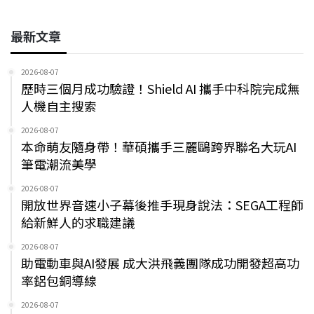
最新文章
2026-08-07
歷時三個月成功驗證！Shield AI 攜手中科院完成無
人機自主搜索
2026-08-07
本命萌友隨身帶！華碩攜手三麗鷗跨界聯名大玩AI
筆電潮流美學
2026-08-07
開放世界音速小子幕後推手現身說法：SEGA工程師
給新鮮人的求職建議
2026-08-07
助電動車與AI發展 成大洪飛義團隊成功開發超高功
率鋁包銅導線
2026-08-07