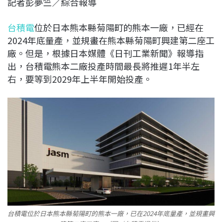
記者彭夢竺／綜合報導
c
n
r
n
p
e
e
e
k
y
台積電
位於日本熊本縣菊陽町的熊本一廠，已經在
b
a
e
L
2024年底量產，並規畫在熊本縣菊陽町興建第二座工
o
d
d
i
廠。但是，根據日本媒體《日刊工業新聞》報導指
o
s
I
n
出，台積電熊本二廠投產時間最長將推遲1年半左
k
n
k
右，要等到2029年上半年開始投產。
台積電位於日本熊本縣菊陽町的熊本一廠，已在2024年底量產，並規畫興