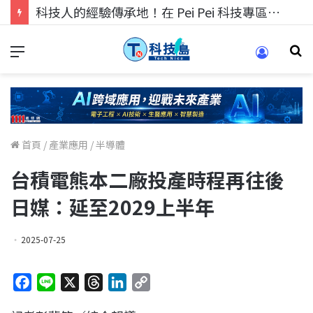
科技人的經驗傳承地！在 Pei Pei 科技專區，與學弟妹交流最硬核的技術
首頁
/
產業應用
/
半導體
台積電熊本二廠投產時程再往後
日媒：延至2029上半年
2025-07-25
F
L
X
T
L
C
a
i
h
i
o