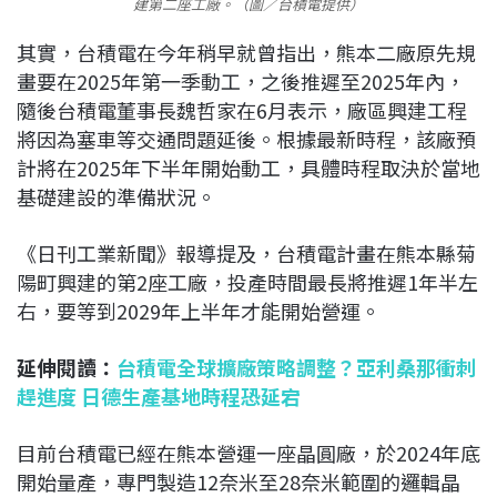
建第二座工廠。（圖／台積電提供）
其實，台積電在今年稍早就曾指出，熊本二廠原先規
畫要在2025年第一季動工，之後推遲至2025年內，
隨後台積電董事長魏哲家在6月表示，廠區興建工程
將因為塞車等交通問題延後。根據最新時程，該廠預
計將在2025年下半年開始動工，具體時程取決於當地
基礎建設的準備狀況。
《日刊工業新聞》報導提及，台積電計畫在熊本縣菊
陽町興建的第2座工廠，投產時間最長將推遲1年半左
右，要等到2029年上半年才能開始營運。
延伸閱讀：
台積電全球擴廠策略調整？亞利桑那衝刺
趕進度 日德生產基地時程恐延宕
目前台積電已經在熊本營運一座晶圓廠，於2024年底
開始量產，專門製造12奈米至28奈米範圍的邏輯晶