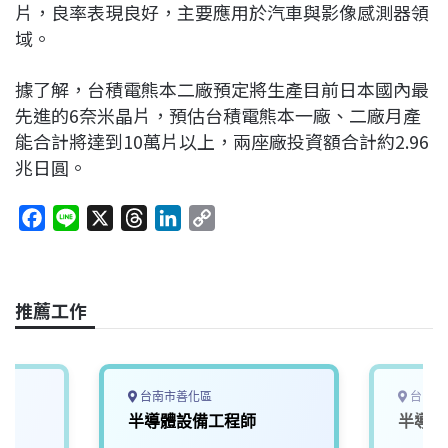
片，良率表現良好，主要應用於汽車與影像感測器領
域。
據了解，台積電熊本二廠預定將生產目前日本國內最
先進的6奈米晶片，預估台積電熊本一廠、二廠月產
能合計將達到10萬片以上，兩座廠投資額合計約2.96
兆日圓。
F
L
X
T
L
C
a
i
h
i
o
c
n
r
n
p
e
e
e
k
y
推薦工作
b
a
e
L
o
d
d
i
o
s
I
n
k
n
k
台南市善化區
台中市
半導體設備工程師
半導體