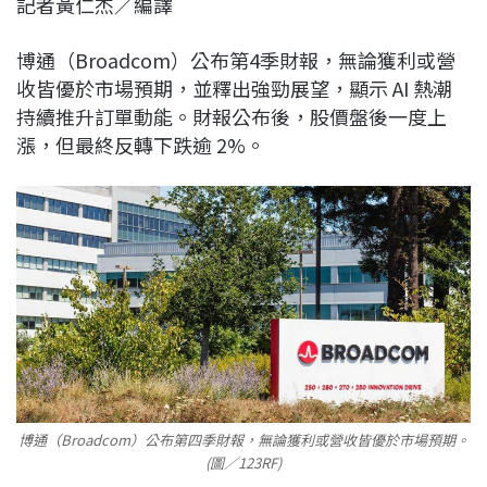
記者黃仁杰／編譯
c
n
r
n
p
e
e
e
k
y
博通（Broadcom）公布第4季財報，無論獲利或營
b
a
e
L
收皆優於市場預期，並釋出強勁展望，顯示 AI 熱潮
o
d
d
i
持續推升訂單動能。財報公布後，股價盤後一度上
o
s
I
n
漲，但最終反轉下跌逾 2%。
k
n
k
博通（Broadcom）公布第四季財報，無論獲利或營收皆優於市場預期。
(圖／123RF)