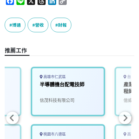
F
L
X
T
L
C
a
i
h
i
o
c
n
r
n
p
e
e
e
k
y
博通
營收
財報
b
a
e
L
o
d
d
i
o
s
I
n
推薦工作
k
n
k
高雄市仁武區
台中市
半導體機台配電技師
產業應
程師
信茂科技有限公司
億威電
桃園市八德區
高雄市