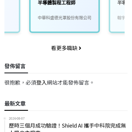
工
半導體製程工程師
半導體
中華科盛德光罩股份有限公司
翰宇電
看更多職缺
發佈留言
很抱歉，必須
登入
網站才能發佈留言。
最新文章
2026-08-07
歷時三個月成功驗證！Shield AI 攜手中科院完成無