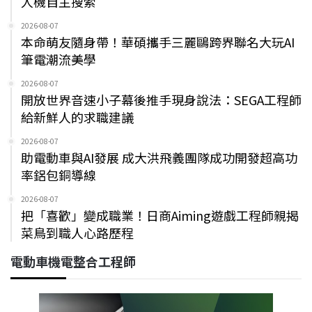
人機自主搜索
2026-08-07
本命萌友隨身帶！華碩攜手三麗鷗跨界聯名大玩AI
筆電潮流美學
2026-08-07
開放世界音速小子幕後推手現身說法：SEGA工程師
給新鮮人的求職建議
2026-08-07
助電動車與AI發展 成大洪飛義團隊成功開發超高功
率鋁包銅導線
2026-08-07
把「喜歡」變成職業！日商Aiming遊戲工程師親揭
菜鳥到職人心路歷程
電動車機電整合工程師