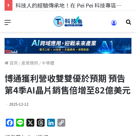
科技人的經驗傳承地！在 Pei Pei 科技專區，與學弟妹交流最硬核的技術
首頁
/
產業應用
/
半導體
博通獲利營收雙雙優於預期 預告
第4季AI晶片銷售倍增至82億美元
2025-12-12
F
L
X
T
L
C
a
i
h
i
o