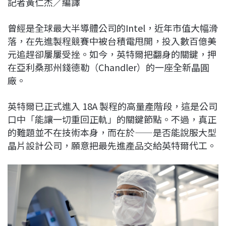
記者黃仁杰／編譯
c
n
r
n
p
e
e
e
k
y
曾經是全球最大半導體公司的
Intel
，近年市值大幅滑
b
a
e
L
落，在先進製程競賽中被
台積電
甩開，投入數百億美
o
d
d
i
元追趕卻屢屢受挫。如今，英特爾把翻身的關鍵，押
o
s
I
n
在亞利桑那州錢德勒（Chandler）的一座全新晶圓
k
n
k
廠。
英特爾已正式進入 18A 製程的高量產階段，這是公司
口中「能讓一切重回正軌」的關鍵節點。不過，真正
的難題並不在技術本身，而在於——是否能說服大型
晶片設計公司，願意把最先進產品交給英特爾代工。