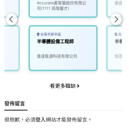
(3010260)
Accurate愛客獵股份有限公
逢達能
司(1111 高階獵才)
台南市新市區
高雄市
半導體設備工程師
半導體
逢達能源科技有限公司
信茂科
看更多職缺
發佈留言
很抱歉，必須
登入
網站才能發佈留言。