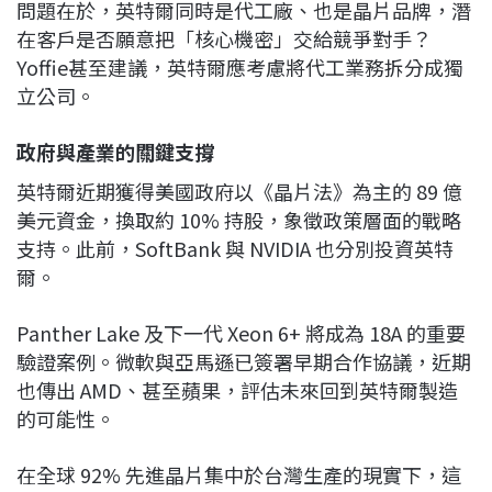
問題在於，英特爾同時是代工廠、也是晶片品牌，潛
在客戶是否願意把「核心機密」交給競爭對手？
Yoffie甚至建議，英特爾應考慮將代工業務拆分成獨
立公司。
政府與產業的關鍵支撐
英特爾近期獲得美國政府以《晶片法》為主的 89 億
美元資金，換取約 10% 持股，象徵政策層面的戰略
支持。此前，SoftBank 與
NVIDIA
也分別投資英特
爾。
Panther Lake 及下一代 Xeon 6+ 將成為 18A 的重要
驗證案例。微軟與亞馬遜已簽署早期合作協議，近期
也傳出 AMD、甚至蘋果，評估未來回到英特爾製造
的可能性。
在全球 92% 先進晶片集中於台灣生產的現實下，這