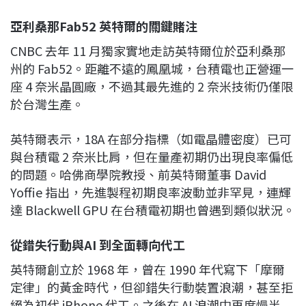
亞利桑那Fab52 英特爾的關鍵賭注
CNBC 去年 11 月獨家實地走訪英特爾位於亞利桑那
州的 Fab52。距離不遠的鳳凰城，台積電也正營運一
座 4 奈米晶圓廠，不過其最先進的 2 奈米技術仍僅限
於台灣生產。
英特爾表示，18A 在部分指標（如電晶體密度）已可
與台積電 2 奈米比肩，但在量產初期仍出現良率偏低
的問題。哈佛商學院教授、前英特爾董事 David
Yoffie 指出，先進製程初期良率波動並非罕見，連輝
達 Blackwell GPU 在台積電初期也曾遇到類似狀況。
從錯失行動與AI 到全面轉向代工
英特爾創立於 1968 年，曾在 1990 年代寫下「摩爾
定律」的黃金時代，但卻錯失行動裝置浪潮，甚至拒
絕為初代 iPhone 代工。之後在 AI 浪潮中再度慢半