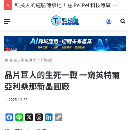
科技人的經驗傳承地！在 Pei Pei 科技專區，與學弟妹交流最硬核的技術
首頁
/
產業應用
/
半導體
晶片巨人的生死一戰 一窺英特爾
亞利桑那新晶圓廠
2025-12-22
F
L
X
T
L
C
a
i
h
i
o