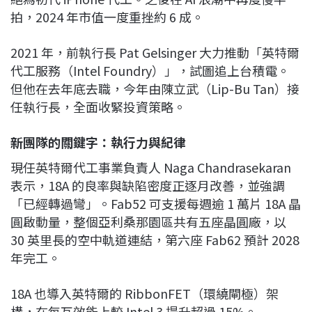
拍，2024 年市值一度重挫約 6 成。
2021 年，前執行長 Pat Gelsinger 大力推動「英特爾
代工服務（Intel Foundry）」，試圖追上台積電。
但他在去年底去職，今年由陳立武（Lip-Bu Tan）接
任執行長，全面收緊投資策略。
新團隊的關鍵字：執行力與紀律
現任英特爾代工事業負責人 Naga Chandrasekaran
表示，18A 的良率與缺陷密度正逐月改善，並強調
「已經轉過彎」。Fab52 可支援每週逾 1 萬片 18A 晶
圓啟動量，整個亞利桑那園區共有五座晶圓廠，以
30 英里長的空中軌道連結，第六座 Fab62 預計 2028
年完工。
18A 也導入英特爾的 RibbonFET（環繞閘極）架
構，在每瓦效能上較 Intel 3 提升超過 15%。