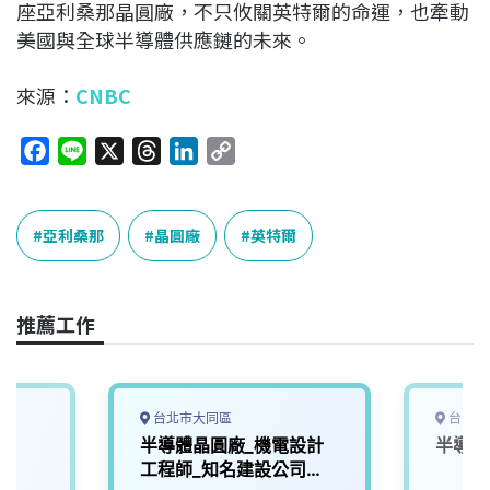
座亞利桑那晶圓廠，不只攸關英特爾的命運，也牽動
美國與全球半導體供應鏈的未來。
來源：
CNBC
F
L
X
T
L
C
a
i
h
i
o
c
n
r
n
p
e
e
e
k
y
亞利桑那
晶圓廠
英特爾
b
a
e
L
o
d
d
i
o
s
I
n
推薦工作
k
n
k
台北市大同區
台中市
工
半導體晶圓廠_機電設計
半導體
工程師_知名建設公司