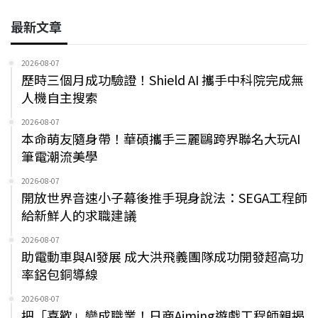
最新文章
2026-08-07
歷時三個月成功驗證！Shield AI 攜手中科院完成無
人機自主搜索
2026-08-07
本命萌友隨身帶！華碩攜手三麗鷗跨界聯名大玩AI
筆電潮流美學
2026-08-07
開放世界音速小子幕後推手現身說法：SEGA工程師
給新鮮人的求職建議
2026-08-07
助電動車與AI發展 成大洪飛義團隊成功開發超高功
率鋁包銅導線
2026-08-07
把「喜歡」變成職業！日商Aiming遊戲工程師親揭