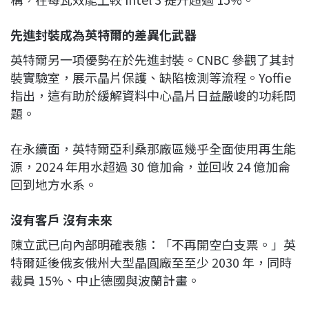
先進封裝成為英特爾的差異化武器
英特爾另一項優勢在於先進封裝。CNBC 參觀了其封
裝實驗室，展示晶片保護、缺陷檢測等流程。Yoffie
指出，這有助於緩解資料中心晶片日益嚴峻的功耗問
題。
在永續面，英特爾亞利桑那廠區幾乎全面使用再生能
源，2024 年用水超過 30 億加侖，並回收 24 億加侖
回到地方水系。
沒有客戶 沒有未來
陳立武已向內部明確表態：「不再開空白支票。」英
特爾延後俄亥俄州大型晶圓廠至至少 2030 年，同時
裁員 15%、中止德國與波蘭計畫。