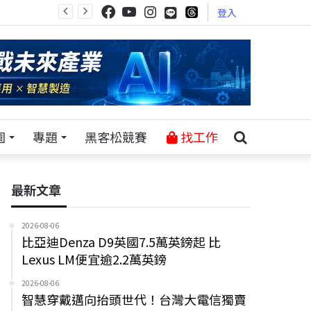
登入
園
專題
黑客松競賽
找工作
最新文章
2026-08-06
比亞迪Denza D9英國7.5萬英鎊起 比
Lexus LM便宜逾2.2萬英鎊
2026-08-06
智慧穿戴邁向抬頭世代！台灣大電信獨賣