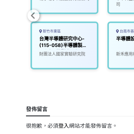
司
新竹市東區
台南市善
師
台灣半導體研究中心-
半導體
(115-058)半導體製程
工程師_微影光罩組
司
財團法人國家實驗研究院
新禾應用
發佈留言
很抱歉，必須
登入
網站才能發佈留言。