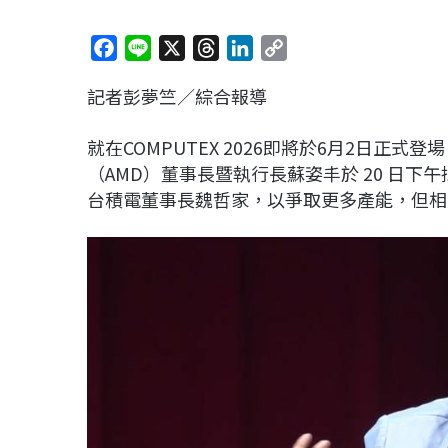
F
L
X
T
L
C
a
i
h
i
o
記者彭夢竺／綜合報導
c
n
r
n
p
e
e
e
k
y
就在COMPUTEX 2026即將於6月2日正
b
a
e
L
（AMD）董事長暨執行長蘇姿丰於 20 日
o
d
d
i
台積電董事長魏哲家，以爭取更多產能，但相
o
s
I
n
k
n
k