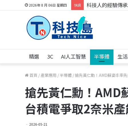
科技人的經驗傳承地
2026年 8 月 06日 星期四
快訊
精選
3C
AI人工智慧
半導體
生活
首頁
/
產業應用
/
半導體
/
搶先黃仁勳！AMD蘇姿丰率先
搶先黃仁勳！AMD
台積電爭取2奈米產
2026-05-21