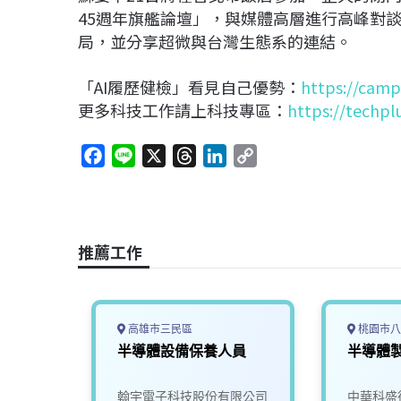
45週年旗艦論壇」，與媒體高層進行高峰對談
局，並分享超微與台灣生態系的連結。
「AI履歷健檢」看見自己優勢：
https://camp
更多科技工作請上科技專區：
https://techpl
F
L
X
T
L
C
a
i
h
i
o
c
n
r
n
p
e
e
e
k
y
b
a
e
L
推薦工作
o
d
d
i
o
s
I
n
k
n
k
高雄市三民區
桃園市八
軟體工
半導體設備保養人員
半導體
限公司
翰宇電子科技股份有限公司
中華科盛