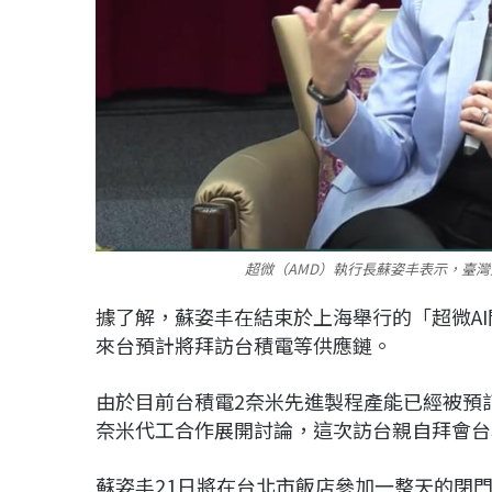
超微（AMD）執行長蘇姿丰表示，臺灣生
據了解，蘇姿丰在結束於上海舉行的「超微A
來台預計將拜訪台積電等供應鏈。
由於目前台積電2奈米先進製程產能已經被預訂
奈米代工合作展開討論，這次訪台親自拜會台
蘇姿丰21日將在台北市飯店參加一整天的閉