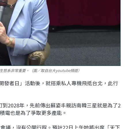
態系非常重要。（圖／取自台大youtube頻道）
I開發者日」活動後，就搭乘私人專機飛抵台北，此行
到2028年，先前傳出蘇姿丰親訪南韓三星就是為了2
積電也是為了爭取更多產能。
門會議，沒有公開行程。預計22日上午她將出席「天下