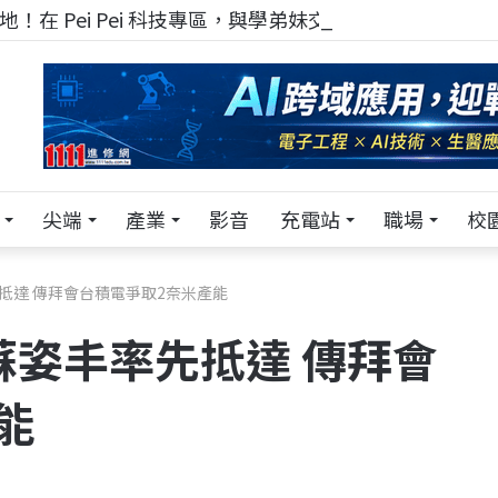
！在 Pei Pei 科技專區，與學弟妹交流最硬核的技術
尖端
產業
影音
充電站
職場
校
抵達 傳拜會台積電爭取2奈米產能
蘇姿丰率先抵達 傳拜會
能