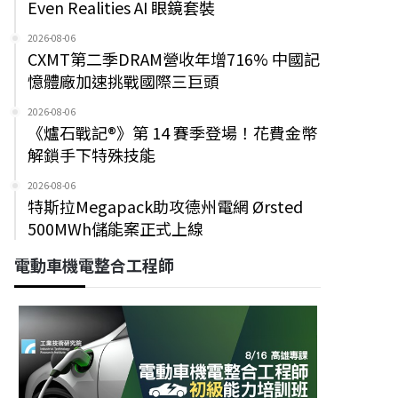
Even Realities AI 眼鏡套裝
2026-08-06
CXMT第二季DRAM營收年增716% 中國記
憶體廠加速挑戰國際三巨頭
2026-08-06
《爐石戰記®》第 14 賽季登場！花費金幣
解鎖手下特殊技能
2026-08-06
特斯拉Megapack助攻德州電網 Ørsted
500MWh儲能案正式上線
電動車機電整合工程師