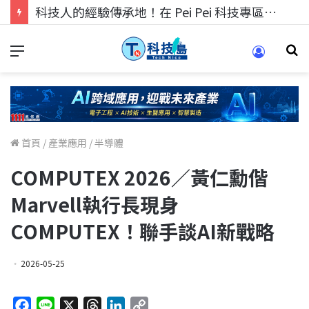
科技人找工作，就到TECH+ 科技專區!
首頁
/
產業應用
/
半導體
COMPUTEX 2026／黃仁勳偕
Marvell執行長現身
COMPUTEX！聯手談AI新戰略
2026-05-25
F
L
X
T
L
C