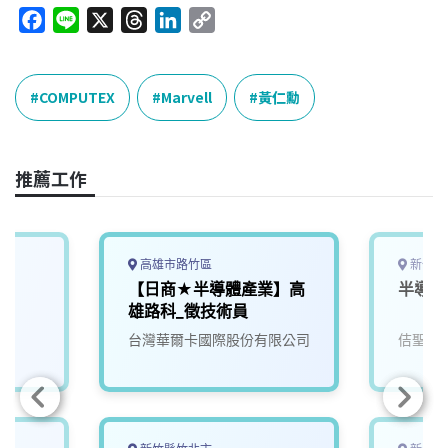
F
L
X
T
L
C
a
i
h
i
o
c
n
r
n
p
e
e
e
k
y
COMPUTEX
Marvell
黃仁勳
b
a
e
L
o
d
d
i
o
s
I
n
推薦工作
k
n
k
高雄市路竹區
新竹縣
【日商★半導體產業】高
半導體
雄路科_徵技術員
台灣華爾卡國際股份有限公司
佶聖科