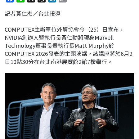
a
i
h
i
o
記者黃仁杰／台北報導
c
n
r
n
p
e
e
e
k
y
COMPUTEX主辦單位外貿協會今（25）日宣布，
b
a
e
L
NVIDIA創辦人暨執行長黃仁勳將現身Marvell
o
d
d
i
Technology董事長暨執行長Matt Murphy於
o
s
I
n
COMPUTEX 2026發表的主題演講，該講座將於6月2
k
n
k
日10點30分在台北南港展覽館2館7樓舉行。