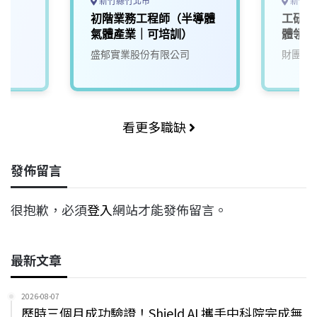
新竹縣竹北市
新竹縣
程
初階業務工程師（半導體
工研院
氣體產業｜可培訓）
體領域
(0C30
盛郁實業股份有限公司
財團法
看更多職缺
發佈留言
很抱歉，必須
登入
網站才能發佈留言。
最新文章
2026-08-07
歷時三個月成功驗證！Shield AI 攜手中科院完成無