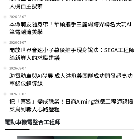
人機自主搜索
2026-08-07
本命萌友隨身帶！華碩攜手三麗鷗跨界聯名大玩AI
筆電潮流美學
2026-08-07
開放世界音速小子幕後推手現身說法：SEGA工程師
給新鮮人的求職建議
2026-08-07
助電動車與AI發展 成大洪飛義團隊成功開發超高功
率鋁包銅導線
2026-08-07
把「喜歡」變成職業！日商Aiming遊戲工程師親揭
菜鳥到職人心路歷程
電動車機電整合工程師