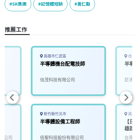
e
e
e
k
y
SK集團
記憶體短缺
黃仁勳
b
a
e
L
o
d
d
i
o
s
I
n
推薦工作
k
n
k
高雄市仁武區
台中市
半導體機台配電技師
半導體
信茂科技有限公司
巨沛股
新竹縣竹北市
高雄市
半導體設備工程師
【日商
雄路科
限公司
佶聖科技股份有限公司
台灣華