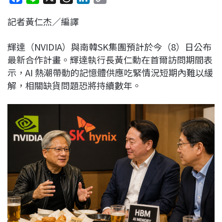
a
i
h
i
o
記者黃仁杰／編譯
c
n
r
n
p
e
e
e
k
y
輝達（NVIDIA）與南韓SK集團預計於今（8）日公布
b
a
e
L
最新合作計畫。輝達執行長黃仁勳在首爾訪問期間表
o
d
d
i
示，AI 熱潮帶動的記憶體供應吃緊情況短期內難以緩
o
s
I
n
解，相關缺貨問題恐將持續數年。
k
n
k