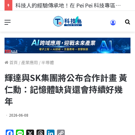
科技人的經驗傳承地！在 Pei Pei 科技專區，與學弟妹交流最硬核的技術
首頁
/
產業應用
/
半導體
輝達與SK集團將公布合作計畫 黃
仁勳：記憶體缺貨還會持續好幾
年
2026-06-08
F
L
X
T
L
C