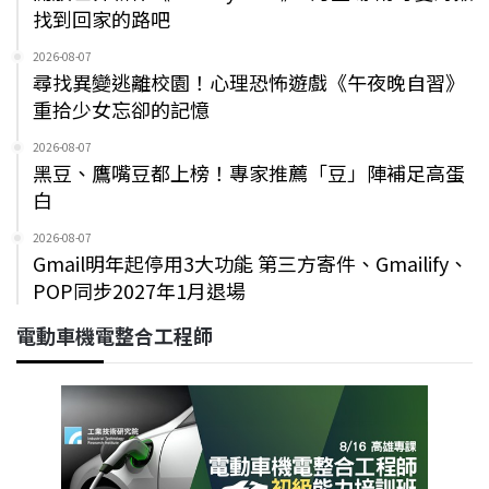
找到回家的路吧
2026-08-07
尋找異變逃離校園！心理恐怖遊戲《午夜晚自習》
重拾少女忘卻的記憶
2026-08-07
黑豆、鷹嘴豆都上榜！專家推薦「豆」陣補足高蛋
白
2026-08-07
Gmail明年起停用3大功能 第三方寄件、Gmailify、
POP同步2027年1月退場
電動車機電整合工程師