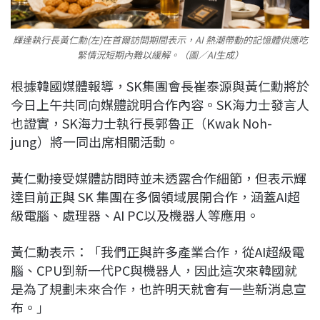
輝達執行長黃仁勳(左)在首爾訪問期間表示，AI 熱潮帶動的記憶體供應吃
緊情況短期內難以緩解。（圖／AI生成）
根據韓國媒體報導，SK集團會長崔泰源與黃仁勳將於
今日上午共同向媒體說明合作內容。SK海力士發言人
也證實，SK海力士執行長郭魯正（Kwak Noh-
jung）將一同出席相關活動。
黃仁勳接受媒體訪問時並未透露合作細節，但表示輝
達目前正與 SK 集團在多個領域展開合作，涵蓋AI超
級電腦、處理器、AI PC以及機器人等應用。
黃仁勳表示：「我們正與許多產業合作，從AI超級電
腦、CPU到新一代PC與機器人，因此這次來韓國就
是為了規劃未來合作，也許明天就會有一些新消息宣
布。」