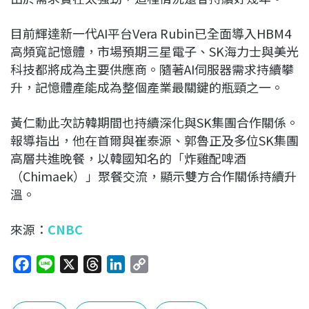
目前輝達新一代AI平台Vera Rubin已全面導入HBM4
高頻寬記憶體，市場預期三星電子、SK海力士與美光
科技都將成為主要供應商。隨著AI伺服器需求持續攀
升，記憶體產能成為整個產業最關鍵的瓶頸之一。
黃仁勳此次訪韓期間也持續深化與SK集團合作關係。
報導指出，他在首爾與崔泰源、郭魯正及多位SK集團
高層共進晚餐，以韓國知名的「炸雞配啤酒
（Chimaek）」聚餐交流，顯示雙方合作關係持續升
溫。
來源：
CNBC
F
L
X
T
L
C
a
i
h
i
o
c
n
r
n
p