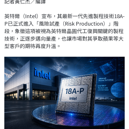
記者黃仁杰／編譯
c
n
r
n
p
e
e
e
k
y
英特爾（Intel）宣布，其最新一代先進製程技術18A-
b
a
e
L
P已正式進入「風險試產（Risk Production）」階
o
d
d
i
段，象徵這項被視為英特爾晶圓代工復興關鍵的製程
o
s
I
n
技術，正逐步邁向量產，也讓市場對其爭取蘋果等大
k
n
k
型客戶的期待再度升溫。