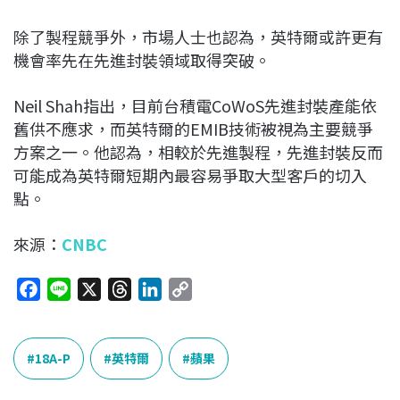
除了製程競爭外，市場人士也認為，英特爾或許更有
機會率先在先進封裝領域取得突破。
Neil Shah指出，目前台積電CoWoS先進封裝產能依
舊供不應求，而英特爾的EMIB技術被視為主要競爭
方案之一。他認為，相較於先進製程，先進封裝反而
可能成為英特爾短期內最容易爭取大型客戶的切入
點。
來源：
CNBC
F
L
X
T
L
C
a
i
h
i
o
c
n
r
n
p
e
e
e
k
y
18A-P
英特爾
蘋果
b
a
e
L