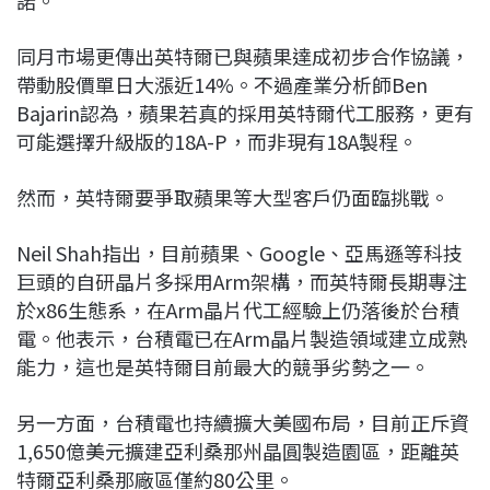
諾。
同月市場更傳出英特爾已與蘋果達成初步合作協議，
帶動股價單日大漲近14%。不過產業分析師Ben
Bajarin認為，蘋果若真的採用英特爾代工服務，更有
可能選擇升級版的18A-P，而非現有18A製程。
然而，英特爾要爭取蘋果等大型客戶仍面臨挑戰。
Neil Shah指出，目前蘋果、Google、亞馬遜等科技
巨頭的自研晶片多採用Arm架構，而英特爾長期專注
於x86生態系，在Arm晶片代工經驗上仍落後於台積
電。他表示，台積電已在Arm晶片製造領域建立成熟
能力，這也是英特爾目前最大的競爭劣勢之一。
另一方面，台積電也持續擴大美國布局，目前正斥資
1,650億美元擴建亞利桑那州晶圓製造園區，距離英
特爾亞利桑那廠區僅約80公里。