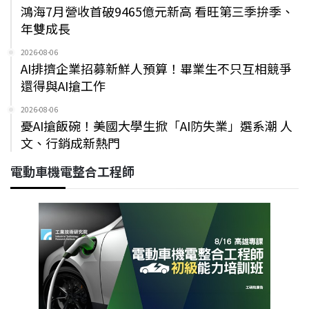
鴻海7月營收首破9465億元新高 看旺第三季拚季、
年雙成長
2026-08-06
AI排擠企業招募新鮮人預算！畢業生不只互相競爭
還得與AI搶工作
2026-08-06
憂AI搶飯碗！美國大學生掀「AI防失業」選系潮 人
文、行銷成新熱門
電動車機電整合工程師