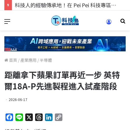
科技人找工作，就到TECH+ 科技專區!
首頁
/
產業應用
/
半導體
距離拿下蘋果訂單再近一步 英特
爾18A-P先進製程進入試產階段
2026-06-17
F
L
X
T
L
C
a
i
h
i
o