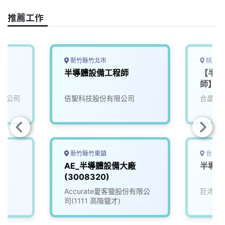
o
d
d
i
o
s
I
n
推薦工作
k
n
k
新竹縣竹北市
桃園市
半導體設備工程師
【半導
師】
限公司
佶聖科技股份有限公司
合晶科
新竹縣竹東鎮
台中市
師
AE_半導體設備大廠
半導體
(3008320)
Accurate愛客獵股份有限公
巨沛股
司(1111 高階獵才)