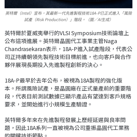
英特爾（Intel）宣布，其最新一代先進製程技術18A-P已正式進入「風險
試產（Risk Production）」階段。（圖／AI生成）
英特爾於夏威夷舉行的VLSI Symposium技術論壇上
公布這項進展。英特爾晶圓代工事業主管Naga
Chandrasekaran表示，18A-P進入試產階段，代表公
司正持續朝領先製程技術目標前進，也向客戶與合作
夥伴展現長期投入先進製程創新的決心。
18A-P最早於去年公布，被視為18A製程的強化版
本。所謂風險試產，是晶圓廠在正式量產前的重要階
段，代表目前測試數據已顯示產品有望達到客戶規格
要求，並開始進行小規模生產驗證。
英特爾多年來在先進製程發展上歷經延遲與良率問
題，因此18A系列一直被視為公司重振晶圓代工業務
的關鍵技術節點。