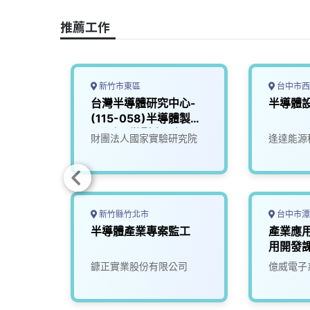
o
s
I
n
推薦工作
k
n
k
新竹市東區
台中市西
師
台灣半導體研究中心-
半導體
(115-058)半導體製程
工程師_微影光罩組
司
財團法人國家實驗研究院
逢達能源
新竹縣竹北市
台中市潭
師
半導體產業專案監工
產業應
用開發
司
鏮正實業股份有限公司
億威電子