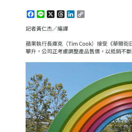
F
L
X
T
L
C
a
i
h
i
o
記者黃仁杰／編譯
c
n
r
n
p
e
e
e
k
y
蘋果執行長庫克（Tim Cook）接受《華
b
a
e
L
攀升，公司正考慮調整產品售價，以抵銷不斷
o
d
d
i
o
s
I
n
k
n
k