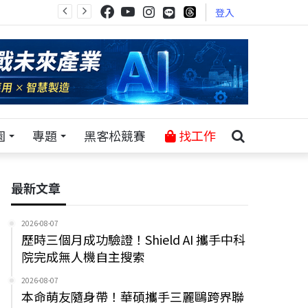
登入
園
專題
黑客松競賽
找工作
最新文章
2026-08-07
歷時三個月成功驗證！Shield AI 攜手中科
院完成無人機自主搜索
2026-08-07
本命萌友隨身帶！華碩攜手三麗鷗跨界聯