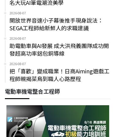
名大玩AI筆電潮流美學
2026-08-07
開放世界音速小子幕後推手現身說法：
SEGA工程師給新鮮人的求職建議
2026-08-07
助電動車與AI發展 成大洪飛義團隊成功開
發超高功率鋁包銅導線
2026-08-07
把「喜歡」變成職業！日商Aiming遊戲工
程師親揭菜鳥到職人心路歷程
電動車機電整合工程師