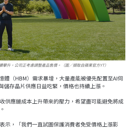
續攀升，公司正考慮調整產品售價。（圖／擷取自蘋果官方YT）
憶體（HBM）需求暴增，大量產能被優先配置至AI伺
M與儲存晶片供應日益吃緊，價格也持續上漲。
收供應鏈成本上升帶來的壓力，希望盡可能避免將成
。
表示，「我們一直試圖保護消費者免受價格上漲影