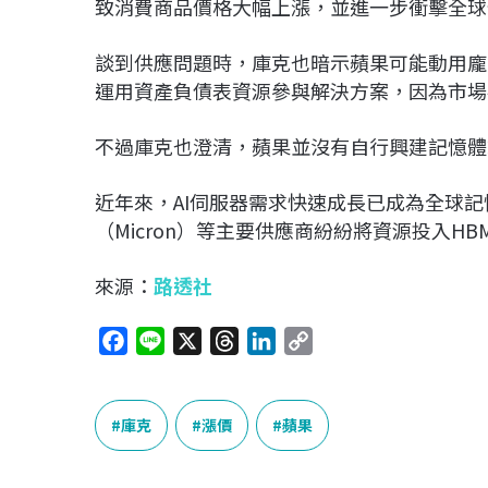
致消費商品價格大幅上漲，並進一步衝擊全球
談到供應問題時，庫克也暗示蘋果可能動用龐
運用資產負債表資源參與解決方案，因為市場
不過庫克也澄清，蘋果並沒有自行興建記憶體
近年來，AI伺服器需求快速成長已成為全球記
（Micron）等主要供應商紛紛將資源投入
來源：
路透社
F
L
X
T
L
C
a
i
h
i
o
c
n
r
n
p
e
e
e
k
y
庫克
漲價
蘋果
b
a
e
L
o
d
d
i