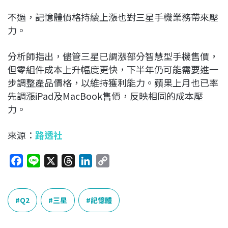
不過，記憶體價格持續上漲也對三星手機業務帶來壓
力。
分析師指出，儘管三星已調漲部分智慧型手機售價，
但零組件成本上升幅度更快，下半年仍可能需要進一
步調整產品價格，以維持獲利能力。蘋果上月也已率
先調漲iPad及MacBook售價，反映相同的成本壓
力。
來源：
路透社
F
L
X
T
L
C
a
i
h
i
o
c
n
r
n
p
e
e
e
k
y
Q2
三星
記憶體
b
a
e
L
o
d
d
i