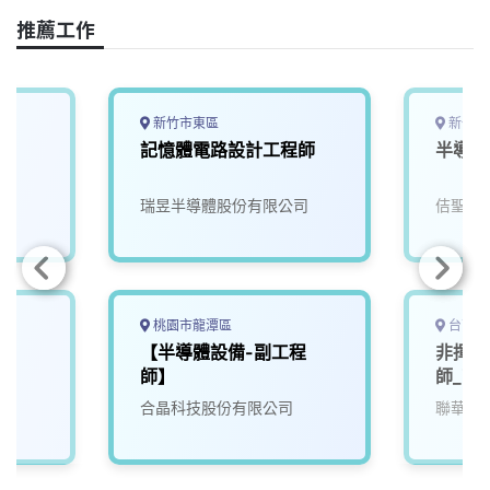
o
s
I
n
推薦工作
k
n
k
新竹市東區
新竹縣
記憶體電路設計工程師
半導體
瑞昱半導體股份有限公司
佶聖科
桃園市龍潭區
台南市
【半導體設備-副工程
非揮發
師】
師_南
合晶科技股份有限公司
聯華電