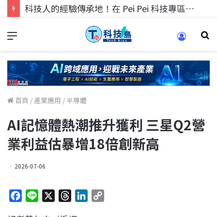
科技人的經驗傳承地！在 Pei Pei 科技專區，與學弟妹交流最硬核的技術
首頁
/
產業應用
/
半導體
AI記憶體熱潮推升獲利 三星Q2營
業利益估暴增18倍創新高
2026-07-06
F
L
X
T
L
C
a
i
h
i
o