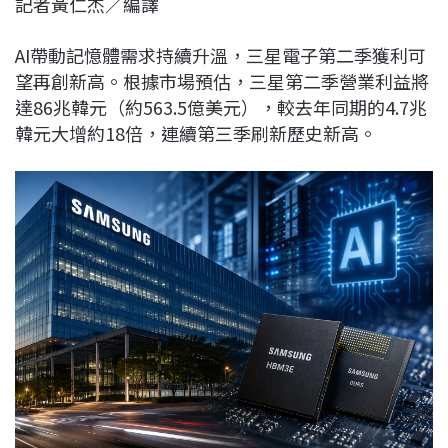
記者黃仁杰／編譯
c
n
r
n
p
e
e
e
k
y
AI帶動記憶體需求持續升溫，三星電子第二季獲利可
b
a
e
L
望再創新高。根據市場預估，三星第二季營業利益將
o
d
d
i
達86兆韓元（約563.5億美元），較去年同期的4.7兆
o
s
I
n
韓元大增約18倍，連續第三季刷新歷史新高。
k
n
k