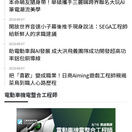
本命萌友隨身帶！華碩攜手三麗鷗跨界聯名大玩AI
筆電潮流美學
2026-08-07
開放世界音速小子幕後推手現身說法：SEGA工程師
給新鮮人的求職建議
2026-08-07
助電動車與AI發展 成大洪飛義團隊成功開發超高功
率鋁包銅導線
2026-08-07
把「喜歡」變成職業！日商Aiming遊戲工程師親揭
菜鳥到職人心路歷程
電動車機電整合工程師