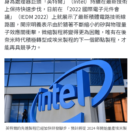
身為處理器巨頭「英特爾」（Intel）持續在最新技術
c
n
r
n
p
上保持快速步伐，日前在 「2022 國際電子元件會
e
e
e
k
y
議」（IEDM 2022）上就展示了最新積體電路技術線
b
a
e
L
路圖，開宗明義表示由於隨著不斷縮小的矽與物理量
o
d
d
i
子效應間衝擊，微縮製程將變得更為困難，唯有在後
o
s
I
n
奈米時代積極轉型成埃米製程的下一個節點製程，才
k
n
k
能再具競爭力。
英特爾的先進製程已經加快研發腳步，預計將從 2024 年開始量產埃米製