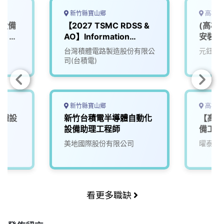
新竹縣寶山鄉
高雄市
體設備
【2027 TSMC RDSS &
(高雄
可）
AO】Information
安裝工
Technology (IT)
台灣積體電路製造股份有限公
元鈺自
司(台積電)
新竹縣寶山鄉
高雄市
導體設
新竹台積電半導體自動化
【高雄
設備助理工程師
備工程
美地國際股份有限公司
曜泰科
看更多職缺