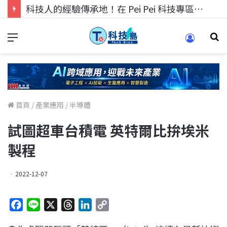
科技人的經驗傳承地！在 Pei Pei 科技專區，與學弟妹交流最硬核的技術
首頁
/
產業應用
/
半導體
試圖超車台積電 英特爾比拚埃米
製程
2022-12-07
F
L
X
T
L
C
a
i
h
i
o