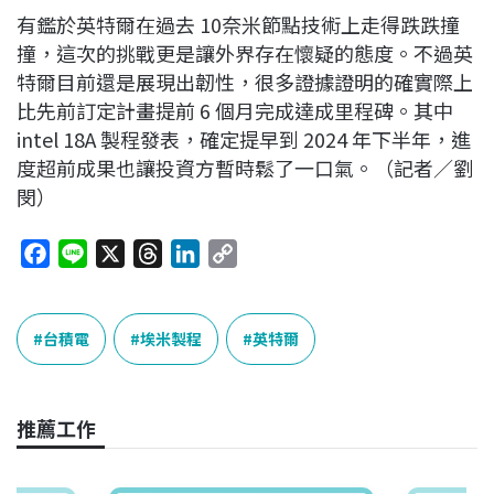
有鑑於英特爾在過去 10奈米節點技術上走得跌跌撞
撞，這次的挑戰更是讓外界存在懷疑的態度。不過英
特爾目前還是展現出韌性，很多證據證明的確實際上
比先前訂定計畫提前 6 個月完成達成里程碑。其中
intel 18A 製程發表，確定提早到 2024 年下半年，進
度超前成果也讓投資方暫時鬆了一口氣。（記者／劉
閔）
F
L
X
T
L
C
a
i
h
i
o
c
n
r
n
p
e
e
e
k
y
台積電
埃米製程
英特爾
b
a
e
L
o
d
d
i
o
s
I
n
推薦工作
k
n
k