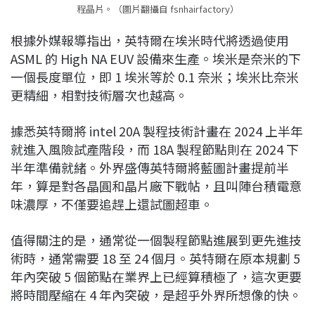
程晶片。（圖片翻攝自 fsnhairfactory）
根據外媒報導指出，英特爾在埃米時代將透過使用
ASML 的 High NA EUV 設備來生產。埃米是奈米的下
一個長度單位，即 1 埃米等於 0.1 奈米；埃米比奈米
更精細，相對技術層次也越高。
據悉英特爾將 intel 20A 製程技術計畫在 2024 上半年
就進入風險試產階段，而 18A 製程節點則在 2024 下
半年準備就緒。外界盛傳英特爾將藍圖計畫提前半
年，算是對各晶圓和晶片廠下戰帖，且叫陣台積電意
味濃厚，不僅要追趕上還試圖超車。
值得關注的是，通常從一個製程節點進展到更先進技
術時，通常需要 18 至 24 個月。英特爾在原本規劃 5
年內突破 5 個節點在業界上已經算積極了，這次更要
將時間壓縮在 4 年內突破，是超乎外界所想像的快。