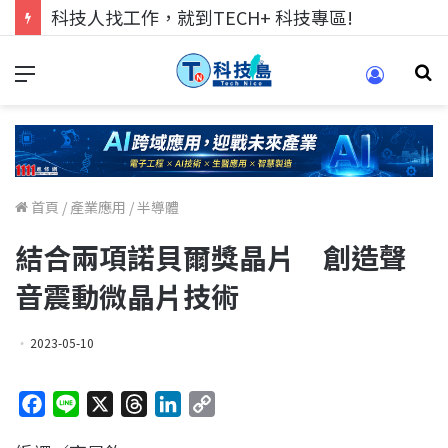
科技人找工作，就到TECH+ 科技專區!
首頁
/
產業應用
/
半導體
結合兩項諾貝爾獎晶片 創造聲
音震動微晶片技術
2023-05-10
F
L
X
T
L
C
a
i
h
i
o