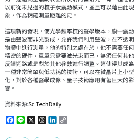
以前從未見過的梳子狀震動模式，並且可以藉由此現
象，作為精確測量距離的尺。
這項新的發現，使光學頻率梳的聲學版本，膜中震動
是由聲波而非光製成，允許我們利用聲波，在不透明
物體中進行測量。他的特別之處在於，他不需要任何
精密的硬件，單單只需要激光束而已，無須任何其他
反饋迴路或是對於其他參數進行調整。這使得其成為
一種非常簡單與低功耗的技術，可以在微晶片上小型
化，對於各種醫學成像、量子技術應用有著巨大的影
響。
資料來源:
SciTechDaily
F
L
X
T
L
C
a
i
h
i
o
c
n
r
n
p