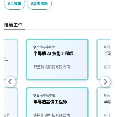
e
e
e
k
y
半導體
產業供應
b
a
e
L
o
d
d
i
o
s
I
n
推薦工作
k
n
k
台北市中山區
新竹縣
-
半導體 AI 技術工程師
半導體
製程工
院
智豐科技股份有限公司
佶聖科
台南市新市區
新竹縣
半導體設備工程師
半導體
限公司
逢達能源科技有限公司
新禾應