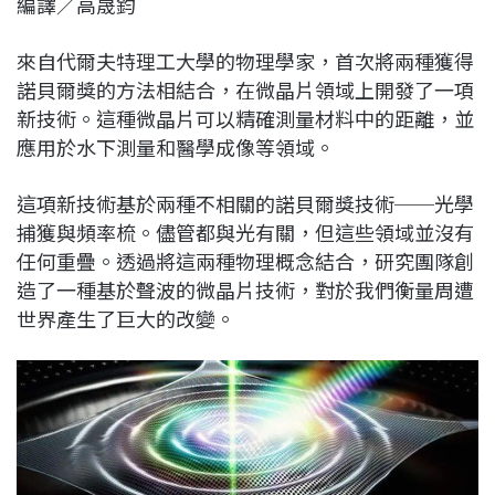
編譯／高晟鈞
c
n
r
n
p
e
e
e
k
y
來自代爾夫特理工大學的物理學家，首次將兩種獲得
b
a
e
L
諾貝爾獎的方法相結合，在微晶片領域上開發了一項
o
d
d
i
新技術。這種微晶片可以精確測量材料中的距離，並
o
s
I
n
應用於水下測量和醫學成像等領域。
k
n
k
這項新技術基於兩種不相關的諾貝爾獎技術──光學
捕獲與頻率梳。儘管都與光有關，但這些領域並沒有
任何重疊。透過將這兩種物理概念結合，研究團隊創
造了一種基於聲波的微晶片技術，對於我們衡量周遭
世界產生了巨大的改變。