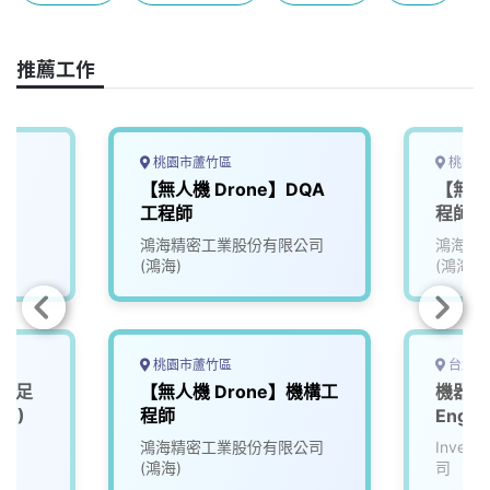
b
a
e
L
o
d
d
i
o
s
I
n
推薦工作
k
n
k
桃園市蘆竹區
桃園市
【無人機 Drone】DQA
【無人
工程師
程師_0
鴻海精密工業股份有限公司
鴻海精
(鴻海)
(鴻海)
桃園市蘆竹區
台北市
仿生足
【無人機 Drone】機構工
機器人工
1)
程師
Engin
院
鴻海精密工業股份有限公司
Inve
(鴻海)
司