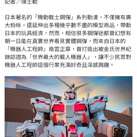
記者／陳士勳
c
n
r
n
p
e
e
e
k
y
日本著名的「機動戰士鋼彈」系列動漫，不僅擁有廣
b
a
e
L
大粉絲，還延伸出多種幾乎數不盡的模型商品，帶動
o
d
d
i
日本的玩具經濟，然而，相信很多鋼彈迷都曾幻想有
o
s
I
n
朝一日能在真實世界看見實體鋼彈，而來自日本的
k
n
k
「機器人工程師」南雲正章，曾打造出被金氏世界紀
錄認證為「世界最大的載人機器人」，讓不少民眾對
機器人工程師這個行業充滿好奇且深感興趣。