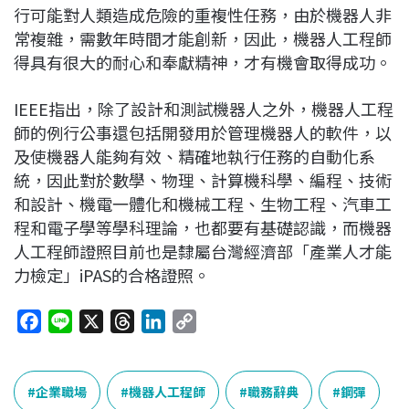
行可能對人類造成危險的重複性任務，由於機器人非
常複雜，需數年時間才能創新，因此，機器人工程師
得具有很大的耐心和奉獻精神，才有機會取得成功。
IEEE指出，除了設計和測試機器人之外，機器人工程
師的例行公事還包括開發用於管理機器人的軟件，以
及使機器人能夠有效、精確地執行任務的自動化系
統，因此對於數學、物理、計算機科學、編程、技術
和設計、機電一體化和機械工程、生物工程、汽車工
程和電子學等學科理論，也都要有基礎認識，而機器
人工程師證照目前也是隸屬台灣經濟部「產業人才能
力檢定」iPAS的合格證照。
F
L
X
T
L
C
a
i
h
i
o
c
n
r
n
p
e
e
e
k
y
企業職場
機器人工程師
職務辭典
鋼彈