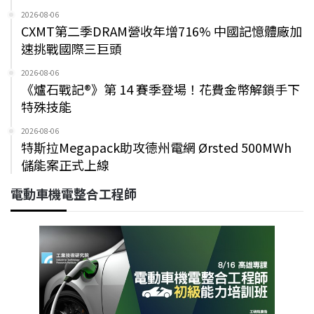
2026-08-06
CXMT第二季DRAM營收年增716% 中國記憶體廠加
速挑戰國際三巨頭
2026-08-06
《爐石戰記®》第 14 賽季登場！花費金幣解鎖手下
特殊技能
2026-08-06
特斯拉Megapack助攻德州電網 Ørsted 500MWh
儲能案正式上線
電動車機電整合工程師