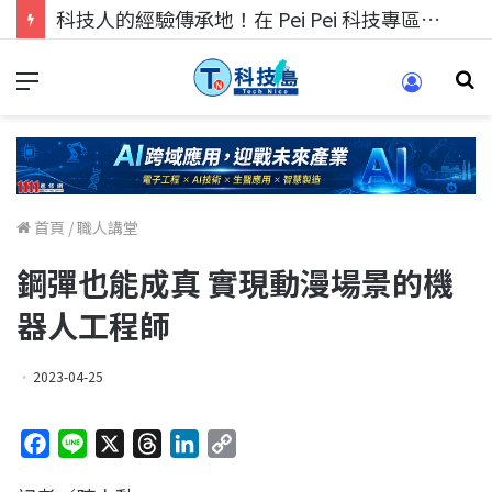
科技人的經驗傳承地！在 Pei Pei 科技專區，與學弟妹交流最硬核的技術
首頁
/
職人講堂
鋼彈也能成真 實現動漫場景的機
器人工程師
2023-04-25
F
L
X
T
L
C
a
i
h
i
o