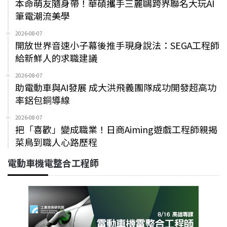
本命萌友隨身帶！華碩攜手三麗鷗跨界聯名大玩AI
筆電潮流美學
2026-08-07
開放世界音速小子幕後推手現身說法：SEGA工程師
給新鮮人的求職建議
2026-08-07
助電動車與AI發展 成大洪飛義團隊成功開發超高功
率鋁包銅導線
2026-08-07
把「喜歡」變成職業！日商Aiming遊戲工程師親揭
菜鳥到職人心路歷程
電動車機電整合工程師