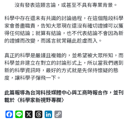
沒有發表這類言論，或甚至不具有專業背景。
科學中存在還未有共識的討論過程，在這個階段科學
家會善盡職責，告知大眾現在還沒有確切證據可以獲
得任何結論；就算有結論，也不代表結論不會因為新
的證據而改變，而謠言就常藉此趁虛而入。
真正的科學是嚴謹且複雜的，並希望被大眾所知，而
科學並非建立在對立的討論形式上，所以當我們遇到
新的科學資訊時，最好的方式就是先保持懷疑的態
度，讓科學子彈飛一下。
此篇報導為台灣科技媒體中心與工商時報合作，並刊
載於〈科學家新視野專欄〉
F
L
X
T
L
C
a
i
h
i
o