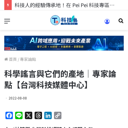
科技人的經驗傳承地！在 Pei Pei 科技專區，與學弟妹交流最硬核的技術
首頁
/
專家論點
科學謠言與它們的產地｜專家論
點【台灣科技媒體中心】
2022-08-08
F
L
X
T
L
C
a
i
h
i
o