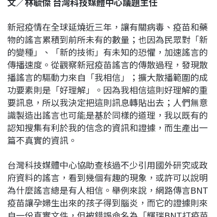
文／林毓傑 台灣科技媒體中心議題主任
c
n
r
n
p
e
e
e
k
y
新冠疫情在全球延燒近三年，讓有關病毒、疫苗和藥
b
a
e
L
物的謠言累積到前所未有的數量；也因為民眾對「新
o
d
d
i
的變種」、「新的技術」有未知的恐懼，加速謠言的
o
s
I
n
傳播速度。從觀察新冠疫苗謠言的傳散過程，發現散
k
n
k
播謠言的驅動力來自「我相信」；擴大散播範圍的成
功要素則是「好理解」。因為我相信這則好理解的重
要訊息，所以我決定把這則訊息轉貼出去；人們無意
識製造出謠言也可能是基於同樣的道理，我以既有的
認知搜集有利於我的信念的資訊和證據，而生產出一
篇不真實的資訊。
台灣科技媒體中心協助查核過不少引用國外研究或政
府資料的謠言，看到幾個有趣的現象，或許可以說明
為什麼謠言總是有人相信。舉例來說，網路傳言BNT
疫苗讓孕婦生出來的孩子得到腦炎，而它的證據則來
自一份真實文件，但被錯誤命名為「輝瑞BNT打疫苗