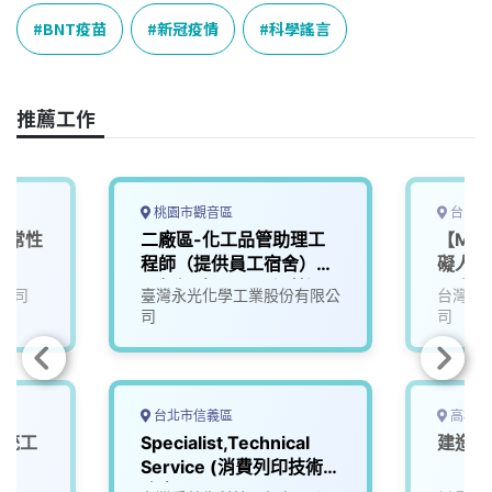
c
n
r
n
p
e
e
e
k
y
BNT疫苗
新冠疫情
科學謠言
b
a
e
L
o
d
d
i
o
s
I
n
推薦工作
k
n
k
桃園市觀音區
台中市
經常性
二廠區-化工品管助理工
【Mic
程師（提供員工宿舍）
礙人才
【無經驗可】(另加營運
習生
公司
臺灣永光化學工業股份有限公
台灣美
獎金、輪班津貼)
司
司
台北市信義區
高雄市
系統工
Specialist,Technical
建造工
Service (消費列印技術服
務處)