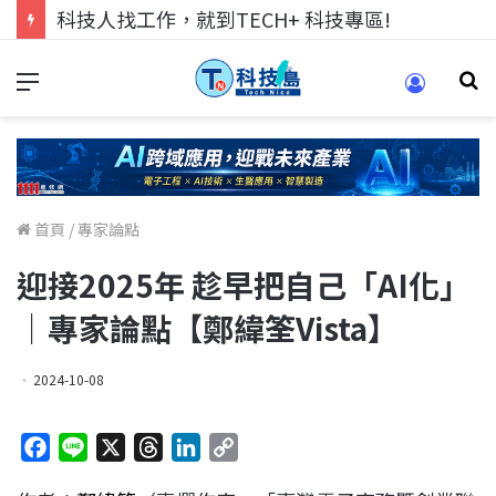
科技人找工作，就到TECH+ 科技專區!
首頁
/
專家論點
迎接2025年 趁早把自己「AI化」
｜專家論點【鄭緯筌Vista】
2024-10-08
F
L
X
T
L
C
a
i
h
i
o