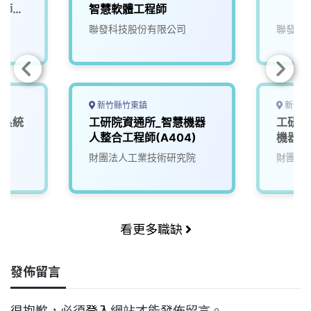
程師
智慧軟體工程師
0/T5
院
聯發科技股份有限公司
聯發科
自駕模
新竹縣竹東鎮
新竹縣
深系統
工研院資通所_智慧機器
工研院
人整合工程師(A404)
機器人
財團法人工業技術研究院
財團法
看更多職缺
發佈留言
很抱歉，必須
登入
網站才能發佈留言。