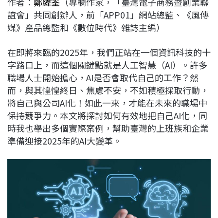
作者：
鄭緯筌
（專欄作家，「臺灣電子商務暨創業聯
c
n
r
n
p
誼會」共同創辦人，前「APP01」網站總監、《風傳
e
e
e
k
y
媒》產品總監和《數位時代》雜誌主編）
b
a
e
L
o
d
d
i
在即將來臨的2025年，我們正站在一個資訊科技的十
o
s
I
n
字路口上，而這個關鍵點就是人工智慧（AI）。許多
k
n
k
職場人士開始擔心，AI是否會取代自己的工作？然
而，與其惶惶終日、焦慮不安，不如積極採取行動，
將自己與公司AI化！如此一來，才能在未來的職場中
保持競爭力。本文將探討如何有效地把自己AI化，同
時我也舉出多個實際案例，幫助臺灣的上班族和企業
準備迎接2025年的AI大變革。