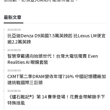
最新文章
2026-08-06
比亞迪Denza D9英國7.5萬英鎊起 比Lexus LM便宜
逾2.2萬英鎊
2026-08-06
智慧穿戴邁向抬頭世代！台灣大電信獨賣 Even
Realities AI 眼鏡套裝
2026-08-06
CXMT第二季DRAM營收年增716% 中國記憶體廠加
速挑戰國際三巨頭
2026-08-06
《爐石戰記®》第 14 賽季登場！花費金幣解鎖手下
特殊技能