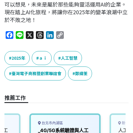
可以想見，未來是屬於那些能夠靈活運用AI的企業。
現在踏上AI化旅程，將讓你在2025年的變革浪潮中立
於不敗之地！
F
L
X
T
L
C
a
i
h
i
o
c
n
r
n
p
e
e
e
k
y
2025年
ａｉ
人工智慧
b
a
e
L
o
d
d
i
臺灣電子商務暨創業聯誼會
鄭緯筌
o
s
I
n
k
n
k
推薦工作
台北市內湖區
新竹市
人工
_4G/5G系統驗證與人工
人工智