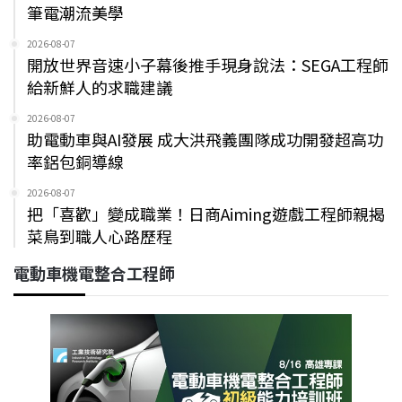
筆電潮流美學
2026-08-07
開放世界音速小子幕後推手現身說法：SEGA工程師
給新鮮人的求職建議
2026-08-07
助電動車與AI發展 成大洪飛義團隊成功開發超高功
率鋁包銅導線
2026-08-07
把「喜歡」變成職業！日商Aiming遊戲工程師親揭
菜鳥到職人心路歷程
電動車機電整合工程師