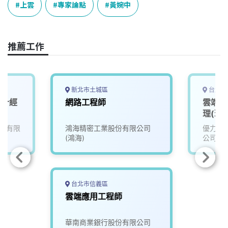
e
e
e
k
y
上雲
專家論點
黃婉中
b
a
e
L
o
d
d
i
o
s
I
n
推薦工作
k
n
k
新北市土城區
台北市
設計經
網路工程師
雲端軟
理(理級
問有限
鴻海精密工業股份有限公司
優力華
(鴻海)
公司
台北市信義區
雲端應用工程師
華南商業銀行股份有限公司