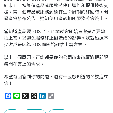
結束」。指某個產品或服務將停止運作和提供技術支
援。當一個產品或服務到達其生命周期的終點時，開
發者會發布公告，通知使用者該相關服務將會終止。
當知道產品要 EOS 了，企業就會開始考慮是否要轉
換上雲，以避免服務終止後造成的影響。我就碰過不
少客戶是因為 EOS 而開始評估上雲方案。
以上十個原因，可能都是你的公司越來越喜歡把新服
務開在雲上的需求。
希望有回答到你的問題，還有什麼想知道的？歡迎來
信！
F
L
X
T
L
C
a
i
h
i
o
c
n
r
n
p