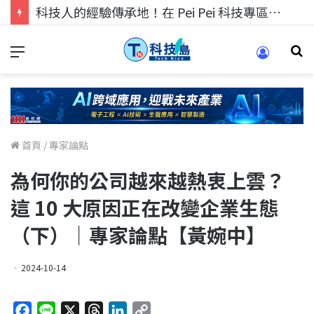
科技人的經驗傳承地！在 Pei Pei 科技專區，與學弟妹交流最硬核的技術
首頁
/
專家論點
為何你的公司越來越熱衷上雲？
這 10 大原因正在改變企業生態
（下）｜專家論點【黃婉中】
2024-10-14
F
L
X
T
L
C