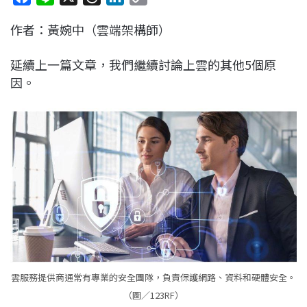
a
i
h
i
o
作者：黃婉中（雲端架構師）
c
n
r
n
p
e
e
e
k
y
延續上一篇文章，我們繼續討論上雲的其他5個原
b
a
e
L
因。
o
d
d
i
o
s
I
n
k
n
k
雲服務提供商通常有專業的安全團隊，負責保護網路、資料和硬體安全。
（圖／123RF）