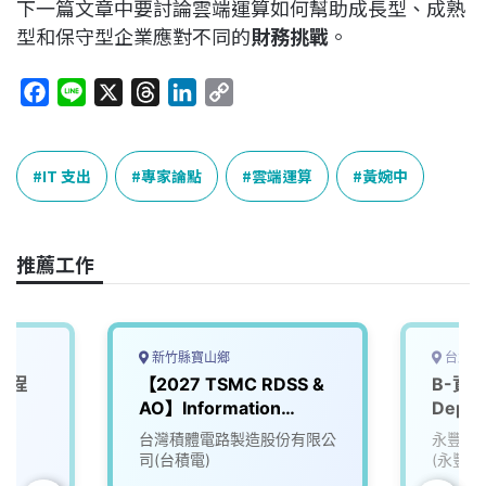
下一篇文章中要討論雲端運算如何幫助成長型、成熟
型和保守型企業應對不同的
財務挑戰
。
F
L
X
T
L
C
a
i
h
i
o
c
n
r
n
p
e
e
e
k
y
IT 支出
專家論點
雲端運算
黃婉中
b
a
e
L
o
d
d
i
o
s
I
n
推薦工作
k
n
k
新竹縣寶山鄉
台北市
工程
【2027 TSMC RDSS &
B-資訊
AO】Information
Depar
Technology (IT)
Applic
台灣積體電路製造股份有限公
永豐金
司(台積電)
(永豐銀
金租賃)