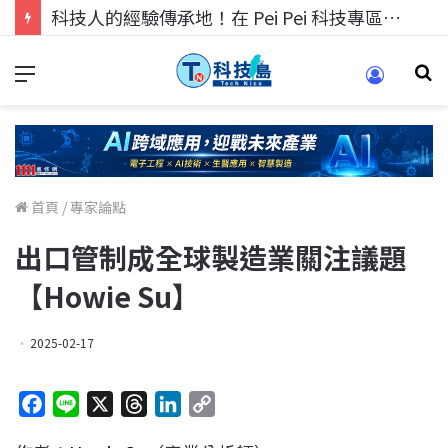
科技人的經驗傳承地！在 Pei Pei 科技專區，與學弟妹交流最硬核的技術
首頁
/
專家論點
出口管制成全球製造業關注議題
【Howie Su】
2025-02-17
F
L
X
T
L
C
a
i
h
i
o