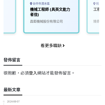
台中市清水區
桃園市
d
機械工程師 (具英文能力
工程-
者佳)
亞利桑那
昌鉅機械股份有限公司
臻鼎科
看更多職缺
發佈留言
很抱歉，必須
登入
網站才能發佈留言。
最新文章
2026-08-07