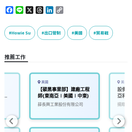
F
L
X
T
L
C
a
i
h
i
o
c
n
r
n
p
e
e
e
k
y
Howie Su
出口管制
美國
貿易戰
b
a
e
L
o
d
d
i
o
s
I
n
推薦工作
k
n
k
美國
美國亞
【碳黑事業部】建廠工程
設備技
師(東南亞∣美國∣中東)
亞利桑
薛長興工業股份有限公司
揚翔水
h、薄膜