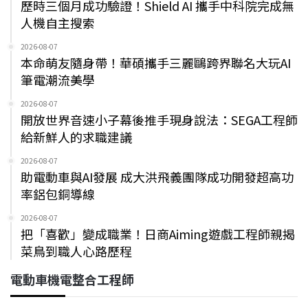
歷時三個月成功驗證！Shield AI 攜手中科院完成無
人機自主搜索
2026-08-07
本命萌友隨身帶！華碩攜手三麗鷗跨界聯名大玩AI
筆電潮流美學
2026-08-07
開放世界音速小子幕後推手現身說法：SEGA工程師
給新鮮人的求職建議
2026-08-07
助電動車與AI發展 成大洪飛義團隊成功開發超高功
率鋁包銅導線
2026-08-07
把「喜歡」變成職業！日商Aiming遊戲工程師親揭
菜鳥到職人心路歷程
電動車機電整合工程師