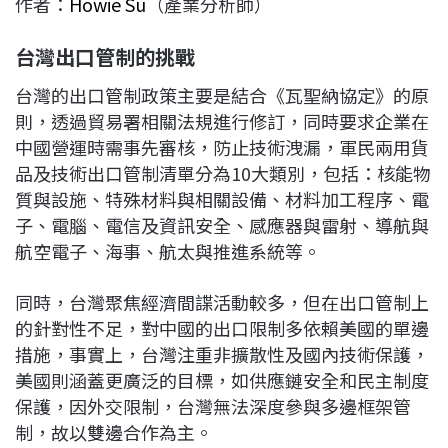
作者：
Howie Su
（產業分析師）
c
n
r
n
p
e
e
e
k
y
台灣出口管制的挑戰
b
a
e
L
o
d
d
i
台灣的出口管制政策主要是結合《瓦聖納協定》的原
o
s
I
n
則，透過貿易署相關法規進行修訂，同時要求企業在
k
n
k
中國營運時需事先審核，防止技術洩漏，軍民兩用貨
品及技術出口管制清單分為10大類別，包括：核能物
質與設施、特殊材料與相關設備、材料加工程序、電
子、電腦、電信及資訊安全、感應器與雷射、導航與
航空電子、海事、航太與推進系統等。
同時，台灣聚焦經濟間諜活動較多，但在出口管制上
的針對性不足，對中國的出口限制多依賴美國的單邊
措施，事實上，台灣注重非擴散性及國內技術保護，
美國則涵蓋更廣泛的目標，如供應鏈安全和民主制度
保護，因外交限制，台灣無法深度參與多邊框架管
制，故以雙邊合作為主。