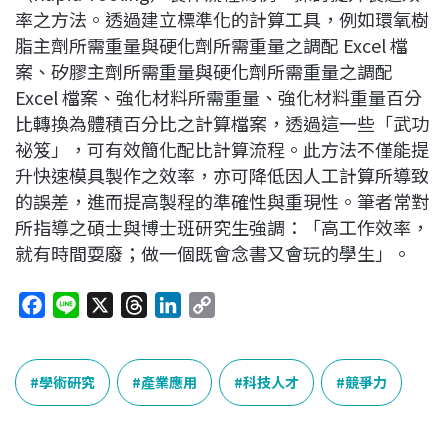
率之方法。透過建立標準化的計算工具，例如環氧樹
脂主劑所需重量與硬化劑所需重量之調配 Excel 檔
案、矽膠主劑所需重量與硬化劑所需重量之調配
Excel 檔案、強化材料所需重量、強化材料重量百分
比轉換為體積百分比之計算檔案，透過這一些「武功
祕笈」，可有效簡化配比計算流程。此方法不僅能提
升快速模具製作之效率，亦可降低因人工計算所導致
的誤差，進而提高製程的準確性與重現性。筆者常對
所指導之碩士與博士班研究生強調：「高工作效率，
就有時間耍廢；做一個既會念書又會玩的學生」。
F
L
X
T
L
C
a
i
h
i
o
c
n
r
n
p
e
e
e
k
y
學術研究
產業應用
科技人才
競爭力
b
a
e
L
o
d
d
i