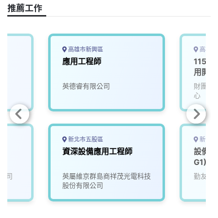
o
s
I
n
推薦工作
k
n
k
高雄市新興區
高雄市
應用工程師
115D
用開發
英德睿有限公司
財團法
心
新北市五股區
新竹市
資深設備應用工程師
設備應
G1)
公司
英屬維京群島商祥茂光電科技
勤友企
股份有限公司