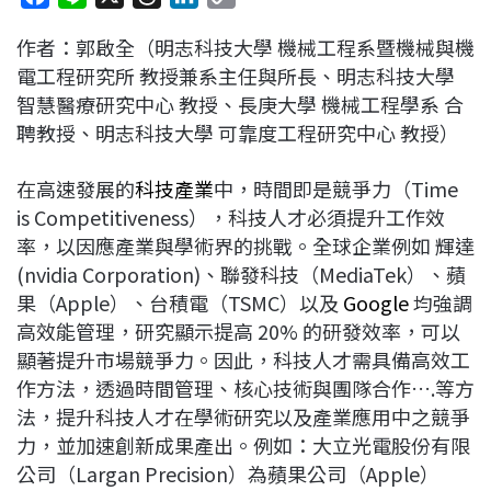
a
i
h
i
o
作者：郭啟全（明志科技大學 機械工程系暨機械與機
c
n
r
n
p
電工程研究所 教授兼系主任與所長、明志科技大學
e
e
e
k
y
智慧醫療研究中心 教授、長庚大學 機械工程學系 合
b
a
e
L
聘教授、明志科技大學 可靠度工程研究中心 教授）
o
d
d
i
o
s
I
n
在高速發展的
科技產業
中，時間即是競爭力（Time
k
n
k
is Competitiveness），科技人才必須提升工作效
率，以因應產業與學術界的挑戰。全球企業例如 輝達
(nvidia Corporation)、聯發科技（MediaTek）、蘋
果（Apple）、台積電（TSMC）以及
Google
均強調
高效能管理，研究顯示提高 20% 的研發效率，可以
顯著提升市場競爭力。因此，科技人才需具備高效工
作方法，透過時間管理、核心技術與團隊合作….等方
法，提升科技人才在學術研究以及產業應用中之競爭
力，並加速創新成果產出。例如：大立光電股份有限
公司（Largan Precision）為蘋果公司（Apple）