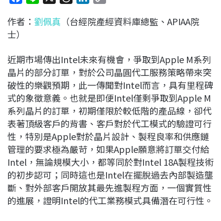
a
i
h
i
o
作者：
劉佩真
（台經院產經資料庫總監、APIAA院
c
n
r
n
p
士）
e
e
e
k
y
b
a
e
L
近期市場傳出Intel未來有機會，爭取到Apple M系列
o
d
d
i
晶片的部分訂單，對於公司晶圓代工服務策略帶來突
o
s
I
n
破性的樂觀預期，此一傳聞對Intel而言，具有里程碑
k
n
k
式的象徵意義。也就是即便Intel僅剩爭取到Apple M
系列晶片的訂單，初期僅限於較低階的產品線，卻代
表著頂級客戶的背書、客戶對於代工模式的驗證可行
性，特別是Apple對於晶片設計、製程良率和供應鏈
管理的要求極為嚴苛，如果Apple願意將訂單交付給
Intel，無論規模大小，都等同於對Intel 18A製程技術
的初步認可；同時這也是Intel在擺脫過去內部製造壟
斷、對外部客戶開放其最先進製程方面，一個實質性
的進展，證明Intel的代工業務模式具備潛在可行性。