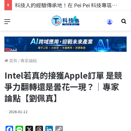
科技人的經驗傳承地！在 Pei Pei 科技專區，與學弟妹交流最硬核的技術
首頁
/
專家論點
Intel若真的接獲Apple訂單 是競
爭力翻轉還是曇花一現？｜專家
論點【劉佩真】
2026-01-12
F
L
X
T
L
C