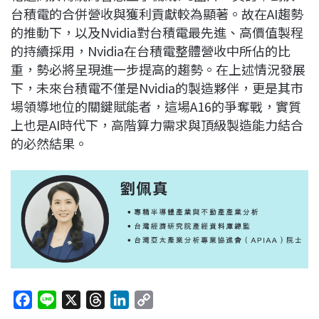
台積電的合併營收與獲利貢獻較為顯著。故在AI趨勢
的推動下，以及Nvidia對台積電最先進、高價值製程
的持續採用，Nvidia在台積電整體營收中所佔的比
重，勢必將呈現進一步提高的趨勢。在上述情況發展
下，未來台積電不僅是Nvidia的製造夥伴，更是其市
場領導地位的關鍵賦能者，這場A16的爭奪戰，實質
上也是AI時代下，高階算力需求與頂級製造能力結合
的必然結果。
F
L
X
T
L
C
a
i
h
i
o