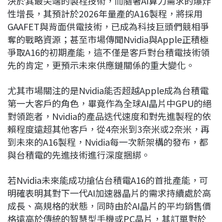
決於其最尖端的製程技術，而隨著AI算力需求的爆炸
性增長，其預計於2026年量產的A16製程，將採用
GAAFET與背面供電技術，已成為科技巨頭們競相爭
奪的戰略資源；甚至市場傳聞Nvidia與Apple正積極
爭取A16的初期產能，這不僅是客戶對台積電技術領
先的肯定，更預示未來供應鏈關係的重大變化。
尤其市場關注的是Nvidia能否超越Apple成為台積電
第一大客戶的角色，畢竟作為全球AI晶片中GPU的絕
對領跑者，Nvidia的產品迭代速度和對先進製程的依
賴程度遠超其他客戶，從4奈米到3奈米或2奈米，再
到未來的A16製程，Nvidia每一次新架構的發布，都
與台積電的先進技術進行深度捆綁。
若Nvidia未來能成功搶佔台積電A16的首批產能，可
明確表明其對下一代AI加速器晶片的需求持續處於高
成長、高規格的狀態，同時由於AI晶片的平均銷售價
格遠高於傳統的智慧型手機或PC晶片，其訂單對於