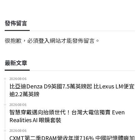
c
n
r
n
p
e
e
e
k
y
發佈留言
b
a
e
L
o
d
d
i
很抱歉，必須
登入
網站才能發佈留言。
o
s
I
n
k
n
k
最新文章
2026-08-06
比亞迪Denza D9英國7.5萬英鎊起 比Lexus LM便宜
逾2.2萬英鎊
2026-08-06
智慧穿戴邁向抬頭世代！台灣大電信獨賣 Even
Realities AI 眼鏡套裝
2026-08-06
CXMT第二季DRAM營收年增716% 中國記憶體廠加