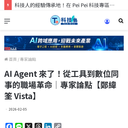
科技人的經驗傳承地！在 Pei Pei 科技專區，與學弟妹交流最硬核的技術
首頁
/
專家論點
AI Agent 來了！從工具到數位同
事的職場革命｜專家論點【鄭緯
筌 Vista】
2026-02-05
F
L
X
T
L
C