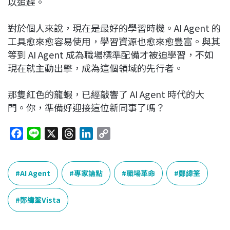
以追趕。
對於個人來說，現在是最好的學習時機。AI Agent 的
工具愈來愈容易使用，學習資源也愈來愈豐富。與其
等到 AI Agent 成為職場標準配備才被迫學習，不如
現在就主動出擊，成為這個領域的先行者。
那隻紅色的龍蝦，已經敲響了 AI Agent 時代的大
門。你，準備好迎接這位新同事了嗎？
F
L
X
T
L
C
a
i
h
i
o
c
n
r
n
p
e
e
e
k
y
AI Agent
專家論點
職場革命
鄭緯筌
b
a
e
L
o
d
d
i
鄭緯筌Vista
o
s
I
n
k
n
k