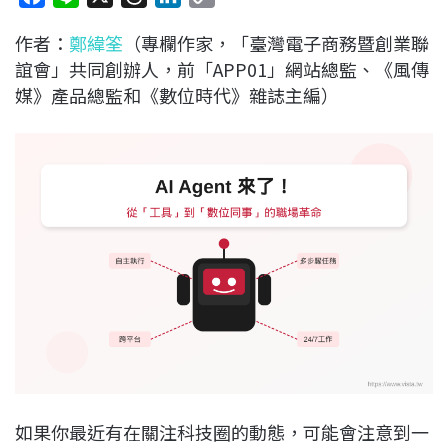
a
i
h
i
o
作者：
鄭緯筌
（專欄作家，「臺灣電子商務暨創業聯
c
n
r
n
p
誼會」共同創辦人，前「APP01」網站總監、《風傳
e
e
e
k
y
媒》產品總監和《數位時代》雜誌主編）
b
a
e
L
o
d
d
i
o
s
I
n
k
n
k
如果你最近有在關注科技圈的動態，可能會注意到一