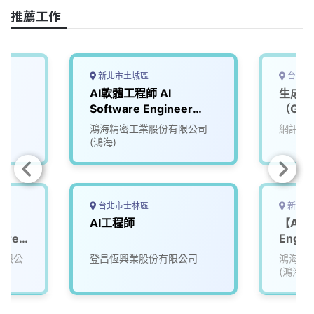
推薦工作
新北市土城區
台北市
AI軟體工程師 AI
生成式
Software Engineer
（GenA
(Data Science & AI
LLM／
鴻海精密工業股份有限公司
網訊電
Team)
(鴻海)
台北市士林區
新北市
AI工程師
【AI S
ware
Engin
份有限公
登昌恆興業股份有限公司
鴻海精
(鴻海)