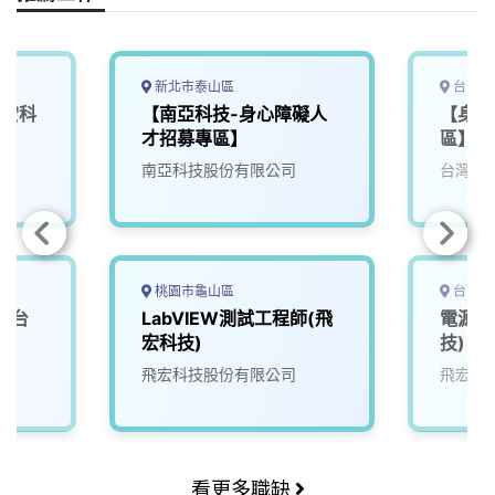
k
n
k
新北市泰山區
台南市
飛宏科
【南亞科技-身心障礙人
【身心
才招募專區】
區】工
南亞科技股份有限公司
台灣穗
桃園市龜山區
台南市
-台
LabVIEW測試工程師(飛
電源工
宏科技)
技)
飛宏科技股份有限公司
飛宏科
看更多職缺