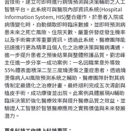
習技術，建立可即時進行病情預測與決策輔助之人工
智慧平台。此系統可與醫院內部資訊系統(Hospital
Information System, HIS)整合運作，於患者入院或
病情變化時，自動擷取即時臨床數據，並即時預測病
患未來之死亡風險、住院天數、嚴重併發症發生機率
以及手術需求等重要資訊。透過此系統，醫療團隊能
迅速進行更為精準且個人化之治療決策與醫病溝通，
進一步提升患者之預後結果與整體照護品質。劉忠峰
主任進一步分享一成功案例：一名因職業意外導致
55%體表面積深二至三度燒燙傷之重症患者，透過燒
燙傷病人AI風險預測系統之輔助，醫療團隊針對其病
情制定最適化之治療計畫，最終順利完成五次清創與
植皮手術，成功康復並出院。此案例具體展現AI輔助
臨床決策於強化醫療效率與提升醫療品質之效益，並
驗證人工智慧於智慧醫療應用之實務價值與未來發展
潛力。
更多科技工作請上科技專區：