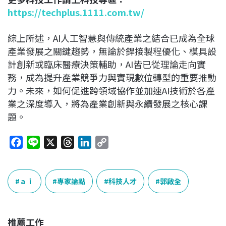
https://techplus.1111.com.tw/
綜上所述，AI人工智慧與傳統產業之結合已成為全球
產業發展之關鍵趨勢，無論於銲接製程優化、模具設
計創新或臨床醫療決策輔助，AI皆已從理論走向實
務，成為提升產業競爭力與實現數位轉型的重要推動
力。未來，如何促進跨領域協作並加速AI技術於各產
業之深度導入，將為產業創新與永續發展之核心課
題。
F
L
X
T
L
C
a
i
h
i
o
c
n
r
n
p
e
e
e
k
y
ａｉ
專家論點
科技人才
郭啟全
b
a
e
L
o
d
d
i
o
s
I
n
推薦工作