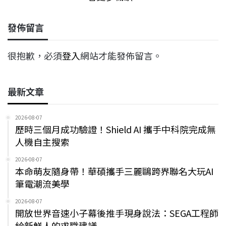
發佈留言
很抱歉，必須
登入
網站才能發佈留言。
最新文章
2026-08-07
歷時三個月成功驗證！Shield AI 攜手中科院完成無
人機自主搜索
2026-08-07
本命萌友隨身帶！華碩攜手三麗鷗跨界聯名大玩AI
筆電潮流美學
2026-08-07
開放世界音速小子幕後推手現身說法：SEGA工程師
給新鮮人的求職建議