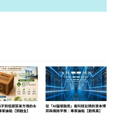
筷子到低碳菜單方塊的永
從「AI循環融資」看科技巨頭的資本博
專家論點【郭啟全】
弈與風險平衡｜專家論點【劉佩真】