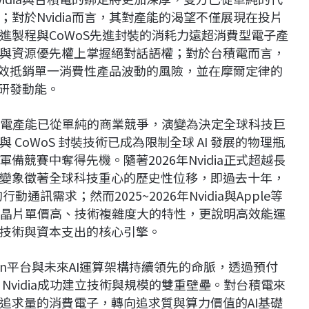
對於Nvidia而言，其對產能的渴望不僅展現在投片
進製程與CoWoS先進封裝的消耗力遠超消費型電子產
與資源優先權上掌握絕對話語權；對於台積電而言，
有效抵銷單一消費性產品波動的風險，並在摩爾定律的
與研發動能。
台積電產能已從單純的商業競爭，演變為決定全球科技巨
CoWoS 封裝技術已成為限制全球 AI 發展的物理瓶
競賽中奪得先機。隨著2026年Nvidia正式超越長
變象徵著全球科技重心的歷史性位移，即過去十年，
通訊需求；然而2025~2026年Nvidia與Apple等
I 晶片單價高、技術複雜度大的特性，更說明高效能運
技術與資本支出的核心引擎。
bin平台與未來AI運算架構持續領先的命脈，透過預付
Nvidia成功建立技術與規模的雙重壁壘。對台積電來
追求量的消費電子，轉向追求質與算力價值的AI基礎