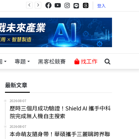
登入
園
專題
黑客松競賽
找工作
最新文章
2026-08-07
歷時三個月成功驗證！Shield AI 攜手中科
院完成無人機自主搜索
2026-08-07
本命萌友隨身帶！華碩攜手三麗鷗跨界聯