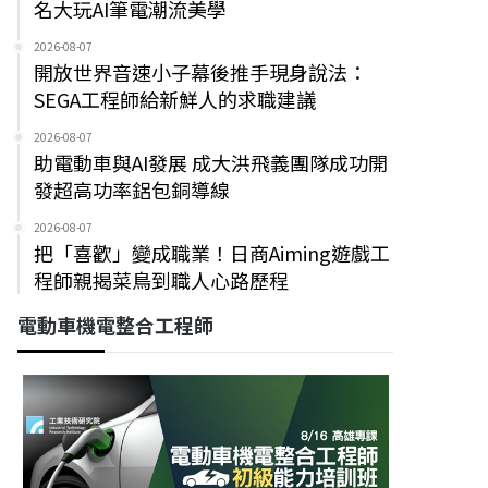
名大玩AI筆電潮流美學
2026-08-07
開放世界音速小子幕後推手現身說法：
SEGA工程師給新鮮人的求職建議
2026-08-07
助電動車與AI發展 成大洪飛義團隊成功開
發超高功率鋁包銅導線
2026-08-07
把「喜歡」變成職業！日商Aiming遊戲工
程師親揭菜鳥到職人心路歷程
電動車機電整合工程師