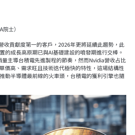
AA院士）
台積電營收貢獻度第一的客戶，2026年更將延續此趨勢，此
置的成長高原期已與AI基礎建設的噴發期進行交棒。
e 銷量主導台積電先進製程的節奏，然而Nvidia營收占比
晶片單價高、需求旺且技術迭代極快的特性，這場結構性
推動半導體最前線的火車頭，台積電的獲利引擎也隨