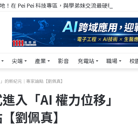
！在 Pei Pei 科技專區，與學弟妹交流最硬核的技術
尖端
產業
影音
充電站
職場
校
移」的新紀元｜專家論點【劉佩真】
進入「AI 權力位移」
點【劉佩真】