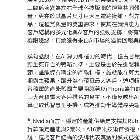
工關係演變為左右全球科技版圖的運算共同體；
量，更在於其晶片尺寸巨大且電路複雜，對先
品，這種質與量的雙重需求，使其在議價能力
客戶結構的多元化與AI客戶的強勁支撐，將
極限邊緣，持續獲得來自AI市場的溢價回報
換句話說，在AI 算力即權力的時代，搶占
頭生死存亡的戰略判準，主要是由於先進製程與 
頸，誰能握有穩定的產能指標，誰就能在算力軍備
期霸主蘋果，躍升為台積電最大客戶，這項轉
台積電的產能藍圖主要圍繞著以iPhone為首的行動
兩大台積電大客戶排名的易主，不僅反映出A
算已取代智慧型手機，成為推動半導體最尖端
對Nvidia而言，穩定的產能供給是支撐其Ru
貨款鎖定產能與2奈米、A16奈米技術首發權，
說，這場客戶結構的洗牌代表其獲利模式已從