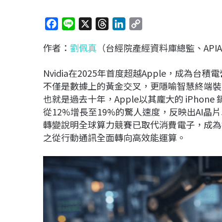
F
L
X
T
L
C
a
i
h
i
o
作者：
劉佩真
（台經院產經資料庫總監、API
c
n
r
n
p
e
e
e
k
y
Nvidia在2025年首度超越Apple，成為
b
a
e
L
不僅是數據上的黃金交叉，更隱喻智慧終端裝
o
d
d
i
也就是過去十年，Apple以其龐大的 iPhon
o
s
I
n
從12%增長至19%的驚人速度，反映出AI
k
n
k
轉變說明全球算力競賽已取代消費電子，成為
之從行動通訊全面轉向高效能運算。