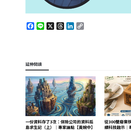
F
L
X
T
L
C
a
i
h
i
o
c
n
r
n
p
e
e
e
k
y
b
a
e
L
o
d
d
i
延伸閱讀
o
s
I
n
k
n
k
一份資料存了3次：保險公司的資料孤
從300雙廢棄
島求生記（上）｜專家論點【黃婉中】
續科技啟示｜