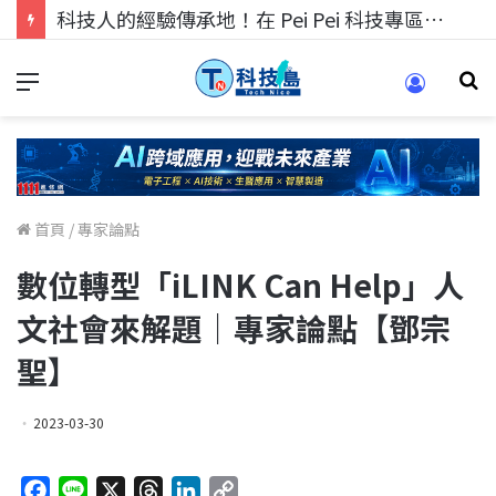
科技人的經驗傳承地！在 Pei Pei 科技專區，與學弟妹交流最硬核的技術
首頁
/
專家論點
數位轉型「iLINK Can Help」人
文社會來解題｜專家論點【鄧宗
聖】
2023-03-30
F
L
X
T
L
C