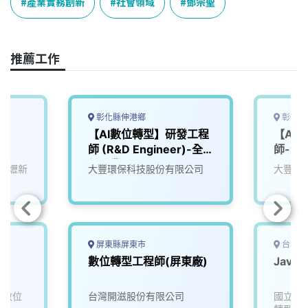
o
d
d
i
產業實務創新
社會領域
鄧宗聖
o
s
I
n
k
n
k
推薦工作
彰化縣伸港鄉
彰化縣
【AI數位轉型】研發工程
【AI
師 (R&D Engineer)-全
師-全
興工業區
：壢新
大豐環保科技股份有限公司
大豐環
屏東縣屏東市
台南市
數位轉型工程師(屏東廠)
Java
能數位
台灣開滋股份有限公司
國立成