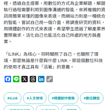
裡，透過自主提案，用數位的方式為企業解題，解題
執行過程需要利用到圖像溝通的智能，來將複雜的資
訊用簡單易懂的圖像來表達，而網站力則是一種統合
的智能，嘗試自己用一個介面，將調查研究的資料，
用媒體創作的方式來表達，希望學生透過了解產業界
實際需求，活化自己也能活化自己所處的地方與產
業。
「iLINK」為核心，同時關照了自己，也關照了環
境，那麼無論是什麼與什麼 LINK，那這個數位科技
的使用才真正具有「活著」的意義。
F
L
X
T
L
C
a
i
h
i
o
c
n
r
n
p
e
e
e
k
y
iLink
人文領域
媒體創作實務
數位轉型
b
a
e
L