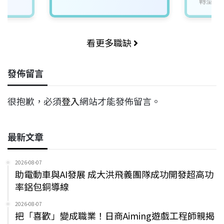
轉型研
看更多職缺
發佈留言
很抱歉，必須
登入
網站才能發佈留言。
最新文章
2026-08-07
助電動車與AI發展 成大洪飛義團隊成功開發超高功
率鋁包銅導線
2026-08-07
把「喜歡」變成職業！日商Aiming遊戲工程師親揭