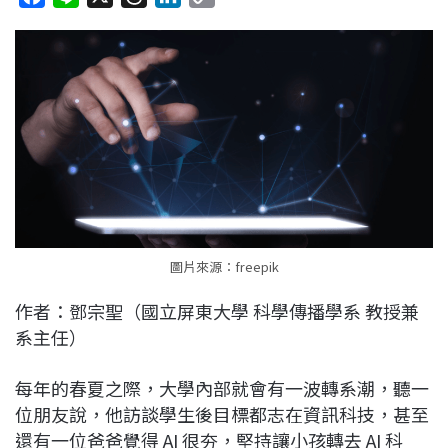
a
i
h
i
o
c
n
r
n
p
e
e
e
k
y
b
a
e
L
o
d
d
i
o
s
I
n
k
n
k
圖片來源：freepik
作者：鄧宗聖（國立屏東大學 科學傳播學系 教授兼
系主任​）
每年的春夏之際，大學內部就會有一波轉系潮，聽一
位朋友說，他訪談學生後目標都志在資訊科技，甚至
還有一位爸爸覺得 AI 很夯，堅持讓小孩轉去 AI 科