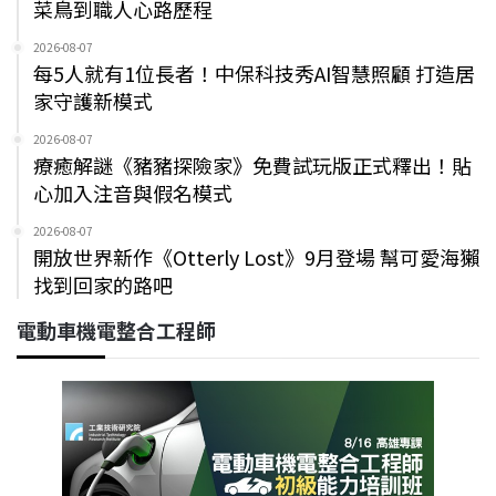
菜鳥到職人心路歷程
2026-08-07
每5人就有1位長者！中保科技秀AI智慧照顧 打造居
家守護新模式
2026-08-07
療癒解謎《豬豬探險家》免費試玩版正式釋出！貼
心加入注音與假名模式
2026-08-07
開放世界新作《Otterly Lost》9月登場 幫可愛海獺
找到回家的路吧
電動車機電整合工程師